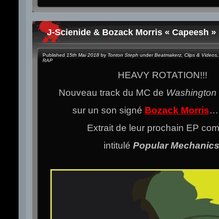
J-Scienide & Bozack Morris « Capeesh » 
Published
15th Mai 2018
by
Tonton Steph
under
Beatmakerz
,
Clips & Videos
,
RAP
HEAVY ROTATION!!!
Nouveau track du MC de
Washington
sur un son signé
Bozack Morris
….
Extrait de leur prochain EP c
intitulé
Popular Mechanic