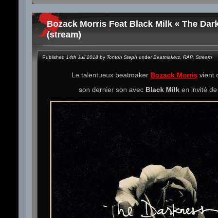
Bozack Morris Feat Black Milk « The Dar
(stream)
Published
14th Juil 2018
by
Tonton Steph
under
Beatmakerz
,
RAP
,
Stream
Le talentueux beatmaker
Bozack Morris
vient 
son dernier son avec
Black Milk
en invité d