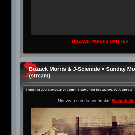
BOZACK MORRIS TWITTER
Bozack Morris & J-Scienide « Sunday Mo
(stream)
Published
29th Nov 2018
by
Tonton Steph
under
Beatmakerz
,
RAP
,
Stream
Nouveau son du beatmaker
Bozack Mor