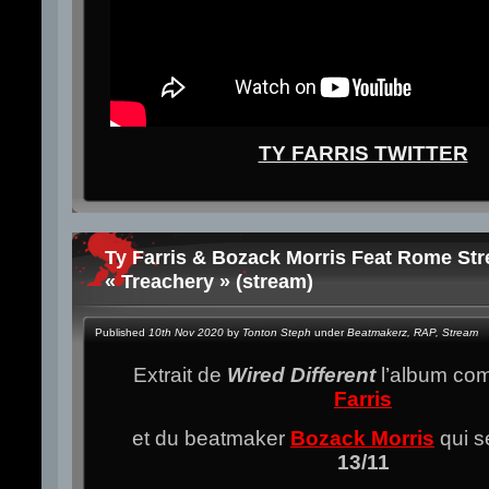
TY FARRIS TWITTER
Ty Farris & Bozack Morris Feat Rome Str
« Treachery » (stream)
Published
10th Nov 2020
by
Tonton Steph
under
Beatmakerz
,
RAP
,
Stream
Extrait de
Wired Different
l’album c
Farris
et du beatmaker
Bozack Morris
qui s
13/11