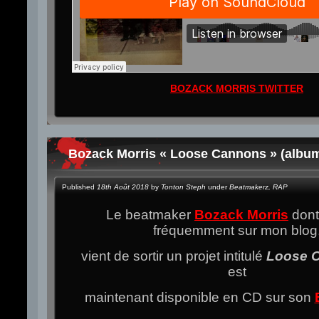
BOZACK MORRIS TWITTER
Bozack Morris « Loose Cannons » (albu
Published
18th Août 2018
by
Tonton Steph
under
Beatmakerz
,
RAP
Le beatmaker
Bozack Morris
dont 
fréquemment sur mon blog
vient de sortir un projet intitulé
Loose 
est
maintenant disponible en CD sur son