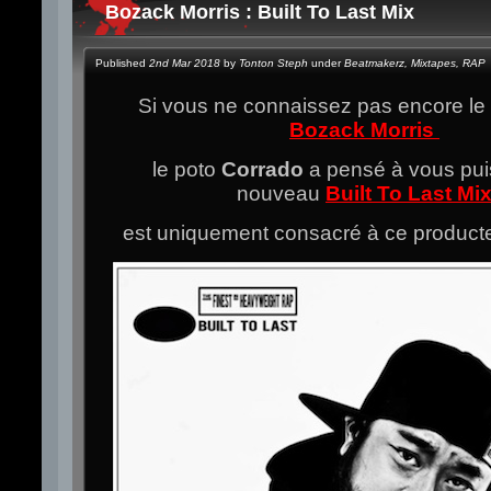
Bozack Morris : Built To Last Mix
Published
2nd Mar 2018
by
Tonton Steph
under
Beatmakerz
,
Mixtapes
,
RAP
Si vous ne connaissez pas encore le
Bozack Morris
le poto
Corrado
a pensé à vous pu
nouveau
Built To Last Mi
est uniquement consacré à ce producteu