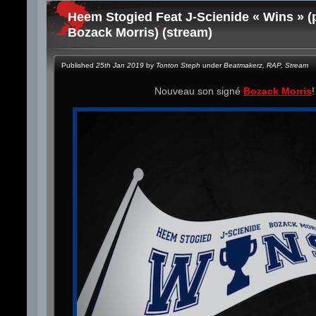
Heem Stogied Feat J-Scienide « Wins » (
Bozack Morris) (stream)
Published
25th Jan 2019
by
Tonton Steph
under
Beatmakerz
,
RAP
,
Stream
Nouveau son signé
Bozack Morris
!