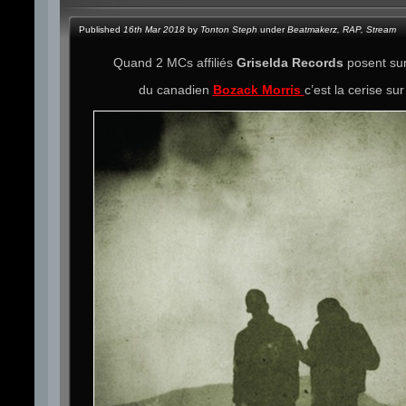
Published
16th Mar 2018
by
Tonton Steph
under
Beatmakerz
,
RAP
,
Stream
Quand 2 MCs affiliés
Griselda Records
posent sur
du canadien
Bozack Morris
c’est la cerise sur