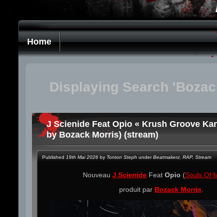
Home
Displaying Search 'Bozac
J Scienide Feat Opio « Krush Groove Kan
by Bozack Morris) (stream)
Published
19th Mai 2026
by
Tonton Steph
under
Beatmakerz
,
RAP
,
Stream
Nouveau
J Scienide
Feat
Opio
(
Souls Of 
produit par
Bozack Morris
.