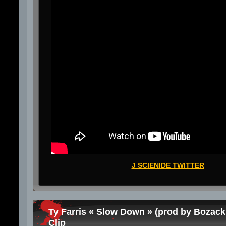
J SCIENIDE TWITTER
Ty Farris « Slow Down » (prod by Bozack
Clip