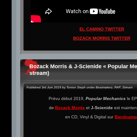
EL CAMINO TWITTER
BOZACK MORRIS TWITTER
Bozack Morris & J-Scienide « Popular M
stream)
Published
3rd Juin 2019
by
Tonton Steph
under
Beatmakerz
,
RAP
,
Stream
Prévu début 2019,
Popular Mechanics
le E
de
Bozack Morris
et
J-Scienide
est mainten
en CD, Vinyl & Digital sur
Bandcamp