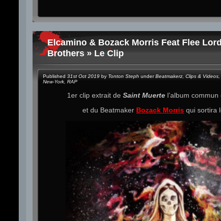
Elcamino & Bozack Morris Feat Flee Lor
Brothers » Le Clip
Published
31st Oct 2019
by
Tonton Steph
under
Beatmakerz
,
Clips & Videos
,
New-York
,
RAP
1er clip extrait de
Saint Muerte
l’album commun
et du Beatmaker
Bozack Morris
qui sortira 