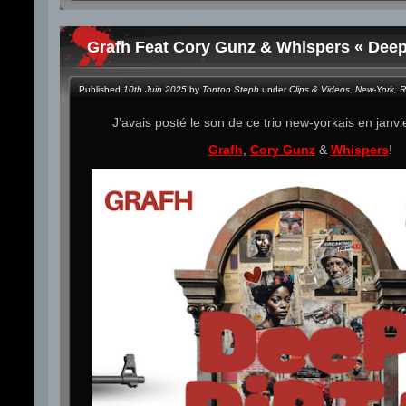
Grafh Feat Cory Gunz & Whispers « Deep 
Published
10th Juin 2025
by
Tonton Steph
under
Clips & Videos
,
New-York
,
R
J’avais posté le son de ce trio new-yorkais en janvie
Grafh
,
Cory Gunz
&
Whispers
!