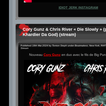
IDIOT JERK INSTAGRAM
Cory Gunz & Chris River « Die Slowly » (
Khardier Da God) (stream)
Published
18th Mai 2024
by
Tonton Steph
under
Beatmakerz
,
New-York
,
RAP
Stream
Nouveau
Cory Gunz
en duo avec le fils de Big Pu