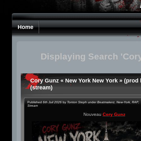
Home
Displaying Search 'Cor
Cory Gunz « New York New York » (prod 
(stream)
Published
6th Juil 2026
by
Tonton Steph
under
Beatmakerz
,
New-York
,
RAP
,
Stream
Nouveau
Cory Gunz