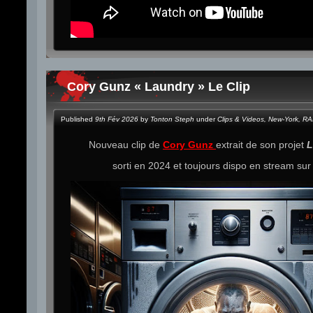
Cory Gunz « Laundry » Le Clip
Published
9th Fév 2026
by
Tonton Steph
under
Clips & Videos
,
New-York
,
RA
Nouveau clip de
Cory Gunz
extrait de son projet
L
sorti en 2024 et toujours dispo en stream su