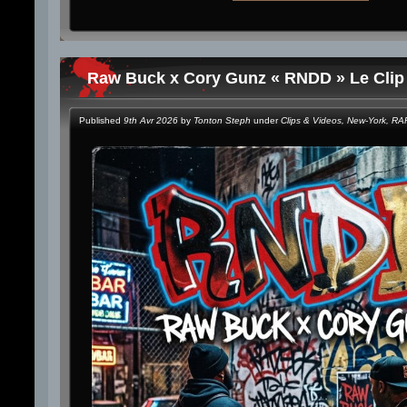
Raw Buck x Cory Gunz « RNDD » Le Clip
Published
9th Avr 2026
by
Tonton Steph
under
Clips & Videos
,
New-York
,
RA