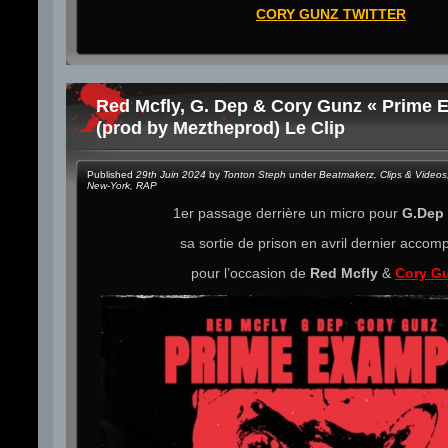
CORY GUNZ TWITTER
Red Mcfly, G. Dep & Cory Gunz « Prime 
(prod by Meztheprod) Le Clip
Published
29th Juin 2024
by
Tonton Steph
under
Beatmakerz
,
Clips & Videos
New-York
,
RAP
1er passage derrière un micro pour
G.Dep
sa sortie de prison en avril dernier acco
pour l’occasion de
Red Mcfly
&
Cory G