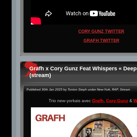
CORY GUNZ TWITTER
GRAFH TWITTER
Grafh x Cory Gunz Feat Whispers « Deep 
(stream)
Published
30th Jan 2025
by
Tonton Steph
under
New-York
,
RAP
,
Stream
Trio new-yorkais avec
Grafh
,
Cory Gunz
&
W