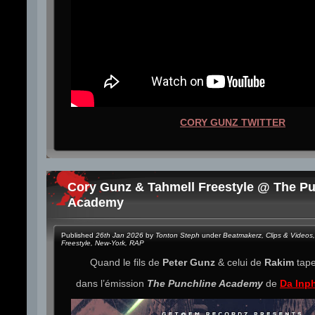
CORY GUNZ TWITTER
Cory Gunz & Tahmell Freestyle @ The Pu
Academy
Published
26th Jan 2026
by
Tonton Steph
under
Beatmakerz
,
Clips & Videos
,
Freestyle
,
New-York
,
RAP
Quand le fils de
Peter Gunz
& celui de
Rakim
tape
dans l’émission
The Punchline Academy
de
Da Inp