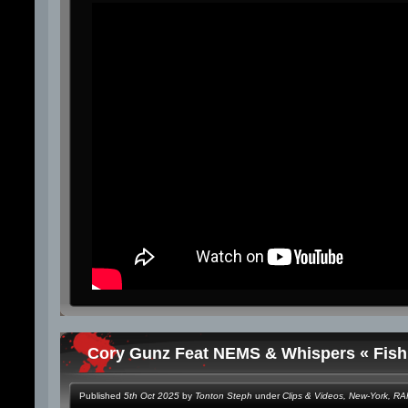
Cory Gunz Feat NEMS & Whispers « Fish 
Published
5th Oct 2025
by
Tonton Steph
under
Clips & Videos
,
New-York
,
RA