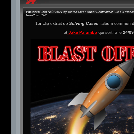
Published
25th Août 2021
by
Tonton Steph
under
Beatmakerz
,
Clips & Video
New-York
,
RAP
1er clip extrait de
Solving Cases
l’album commun 
et
Jake Palumbo
qui sortira le
24/09