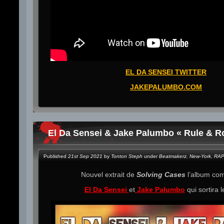
EL DA SENSEI TWITTER
JAKEPALUMBO.COM
El Da Sensei & Jake Palumbo « Rule & Ro
Published
21st Sep 2021
by
Tonton Steph
under
Beatmakerz
,
New-York
,
RA
Nouvel extrait de
Solving Cases
l’album c
El Da Sensei
et
Jake Palumbo
qui sortira 