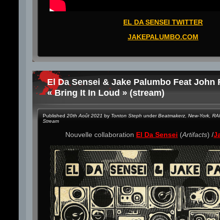
EL DA SENSEI TWITTER
JAKEPALUMBO.COM
El Da Sensei & Jake Palumbo Feat John
« Bring It In Loud » (stream)
Published
20th Août 2021
by
Tonton Steph
under
Beatmakerz
,
New-York
,
RA
Stream
Nouvelle collaboration
El Da Sensei
(
Artifacts
) /
J