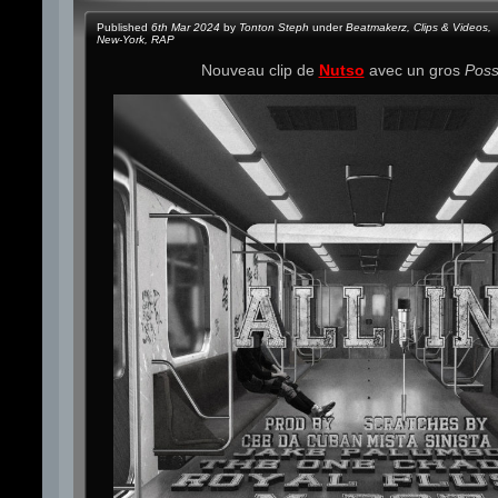
Published
6th Mar 2024
by
Tonton Steph
under
Beatmakerz
,
Clips & Videos
,
New-York
,
RAP
Nouveau clip de
Nutso
avec un gros
Poss