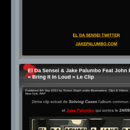
EL DA SENSEI TWITTER
JAKEPALUMBO.COM
El Da Sensei & Jake Palumbo Feat John
« Bring It In Loud » Le Clip
Published
8th Sep 2021
by
Tonton Steph
under
Beatmakerz
,
Clips & Videos
,
New-York
,
RAP
2ème clip extrait de
Solving Cases
l’album commun
et
Jake Palumbo
qui sortira le
24/09