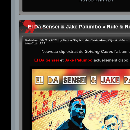
El Da Sensei & Jake Palumbo « Rule & Ro
Published
7th Nov 2021
by
Tonton Steph
under
Beatmakerz
,
Clips & Videos
,
New-York
,
RAP
Nouveau clip extrait de
Solving Cases
l’album
El Da Sensei
et
Jake Palumbo
actuellement dispo