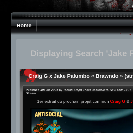
Home
Displaying Search 'Jake 
Craig G x Jake Palumbo « Brawndo » (st
Published
4th Juil 2026
by
Tonton Steph
under
Beatmakerz
,
New-York
,
RAP
,
Stream
1er extrait du prochain projet commun
Craig G
&
J