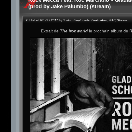
(prod by Jake Palumbo) (stream)
Published
6th Oct 2017
by
Tonton Steph
under
Beatmakerz
,
RAP
,
Stream
Extrait de
The Ironworld
le prochain album de
R