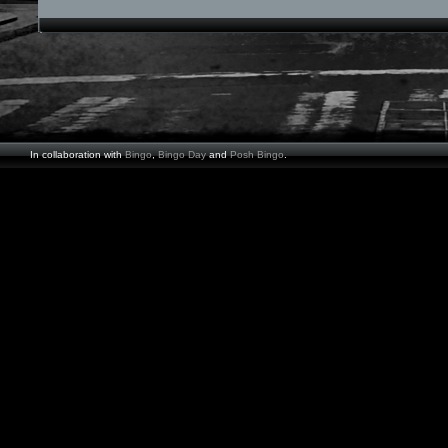
In collaboration with
Bingo
,
Bingo Day
and
Posh Bingo
.