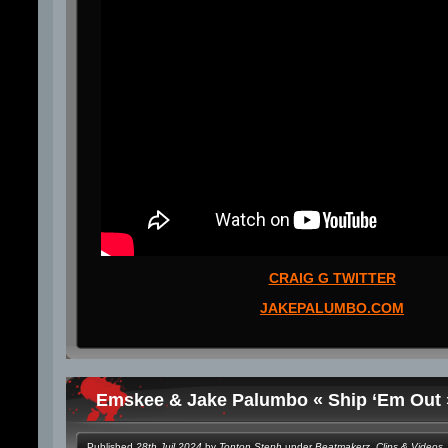
CRAIG G TWITTER
JAKEPALUMBO.COM
Emskee & Jake Palumbo « Ship ‘Em Out »
Published
28th Juil 2024
by
Tonton Steph
under
Beatmakerz
,
Clips & Videos
,