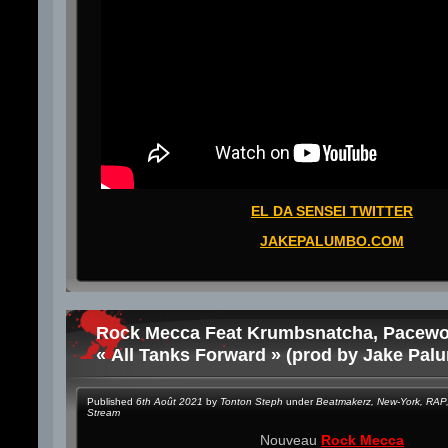
EL DA SENSEI TWITTER
JAKEPALUMBO.COM
Rock Mecca Feat Krumbsnatcha, Pacewo
« All Tanks Forward » (prod by Jake Pal
Published
6th Août 2021
by
Tonton Steph
under
Beatmakerz
,
New-York
,
RAP
Stream
Nouveau
Rock Mecca