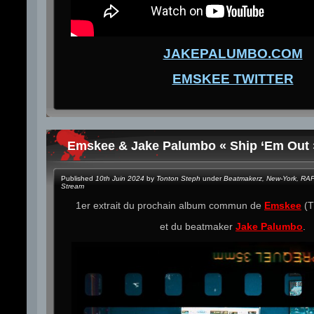
JAKEPALUMBO.COM
EMSKEE TWITTER
Emskee & Jake Palumbo « Ship ‘Em Out 
Published
10th Juin 2024
by
Tonton Steph
under
Beatmakerz
,
New-York
,
RA
Stream
1er extrait du prochain album commun de
Emskee
(T
et du beatmaker
Jake Palumbo
.