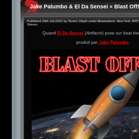
Jake Palumbo & El Da Sensei « Blast Off!
Published
24th Juil 2021
by
Tonton Steph
under
Beatmakerz
,
New-York
,
RAP
,
Stream
Quand
El Da Sensei
(
Artifacts
) pose sur beat bi
produit par
Jake Palumbo
.