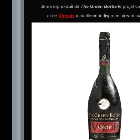
3ème clip extrait de
The Green Bottle
le projet 
et de
Khrysis
actuellement dispo en stream s