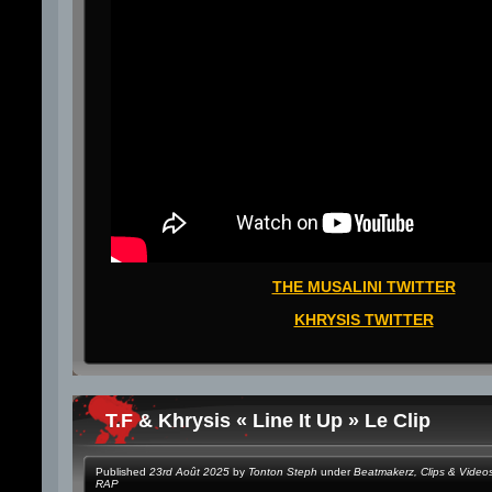
THE MUSALINI TWITTER
KHRYSIS TWITTER
T.F & Khrysis « Line It Up » Le Clip
Published
23rd Août 2025
by
Tonton Steph
under
Beatmakerz
,
Clips & Video
RAP