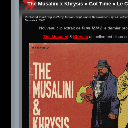
The Musalini x Khrysis « Got Time » Le C
Published
22nd Sep 2025
by
Tonton Steph
under
Beatmakerz
,
Clips & Video
New-York
,
RAP
Nouveau clip extrait de
Pure IZM 2
le dernier p
The Musalini
&
Khrysis
actuellement dispo s