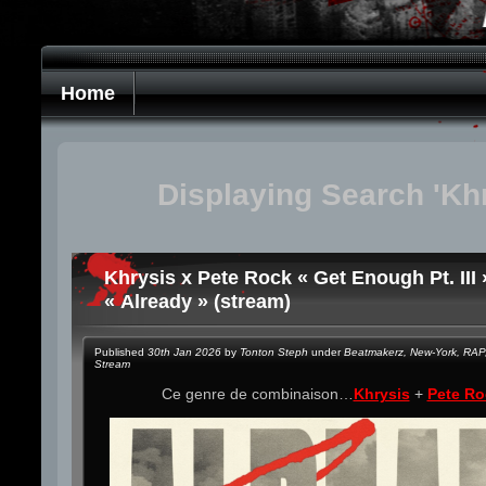
Home
Displaying Search 'Kh
Khrysis x Pete Rock « Get Enough Pt. III 
« Already » (stream)
Published
30th Jan 2026
by
Tonton Steph
under
Beatmakerz
,
New-York
,
RAP
Stream
Ce genre de combinaison…
Khrysis
+
Pete Ro