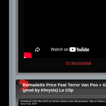
T.F INSTAGRAM
Bernadette Price Feat Terror Van Poo « 
(prod by Khrysis) Le Clip
Published
14th Mai 2025
by
Tonton Steph
under
Beatmakerz
,
Clips & Videos
,
New-York
,
RAP