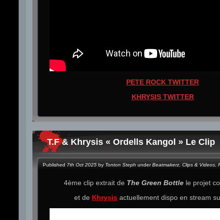
PETE ROCK TWITTER
KHRYSIS TWITTER
T.F & Khrysis « Ordells Kangol » Le Clip
Published
7th Oct 2025
by
Tonton Steph
under
Beatmakerz
,
Clips & Videos
,
4ème clip extrait de
The Green Bottle
le projet 
et de
Khrysis
actuellement dispo en stream s