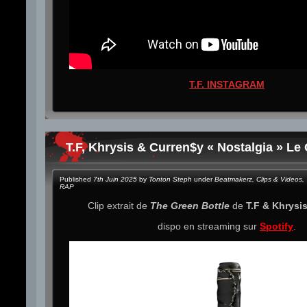
T.F. INSTAGRAM
T.F, Khrysis & Curren$y « Nostalgia » Le 
Published
7th Juin 2025
by
Tonton Steph
under
Beatmakerz
,
Clips & Videos
,
RAP
Clip extrait de
The Green Bottle
de
T.F & Khrysi
dispo en streaming sur
Spotify
.