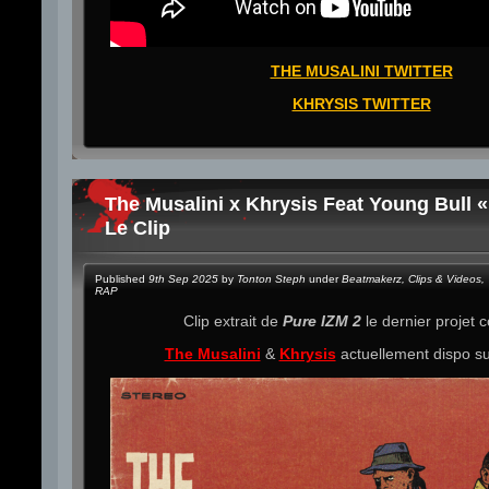
THE MUSALINI TWITTER
KHRYSIS TWITTER
The Musalini x Khrysis Feat Young Bull 
Le Clip
Published
9th Sep 2025
by
Tonton Steph
under
Beatmakerz
,
Clips & Videos
,
RAP
Clip extrait de
Pure IZM 2
le dernier projet
The Musalini
&
Khrysis
actuellement dispo s