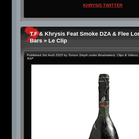
KHRYSIS TWITTER
T.F & Khrysis Feat Smoke DZA & Flee Lo
Bars » Le Clip
Published
3rd Août 2025
by
Tonton Steph
under
Beatmakerz
,
Clips & Videos
,
RAP