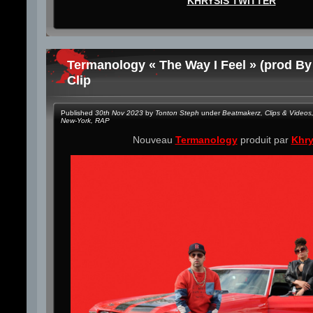
KHRYSIS TWITTER
Termanology « The Way I Feel » (prod By
Clip
Published
30th Nov 2023
by
Tonton Steph
under
Beatmakerz
,
Clips & Videos
New-York
,
RAP
Nouveau
Termanology
produit par
Khry