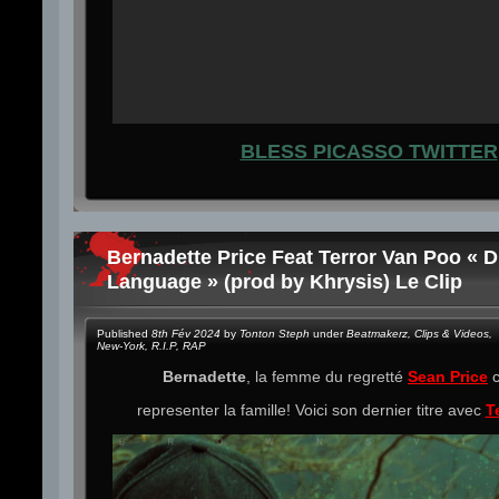
BLESS PICASSO TWITTER
Bernadette Price Feat Terror Van Poo « Di
Language » (prod by Khrysis) Le Clip
Published
8th Fév 2024
by
Tonton Steph
under
Beatmakerz
,
Clips & Videos
,
New-York
,
R.I.P
,
RAP
Bernadette
, la femme du regretté
Sean Price
representer la famille! Voici son dernier titre avec
T