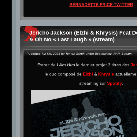
BERNADETTE PRICE TWITTER
Jericho Jackson (Elzhi & Khrysis) Feat
& Oh No « Last Laugh » (stream)
Published
7th Mai 2025
by
Tonton Steph
under
Beatmakerz
,
RAP
,
Stream
Extrait de
I Am Him
le dernier projet 3 titres des
Je
le duo composé de
Elzhi
&
Khrysis
actuellemen
streaming sur
Spotify
.