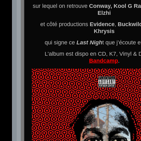
sur lequel on retrouve
Conway, Kool G Rap
Elzhi
et côté productions
Evidence
,
Buckwil
Khrysis
qui signe ce
Last Nigh
t que j’écoute 
L’album est dispo en CD, K7, Vinyl & D
Bandcamp
.