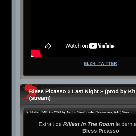
ELZHI TWITTER
Bless Picasso « Last Night » (prod by Kh
(stream)
Published
24th Avr 2024
by
Tonton Steph
under
Beatmakerz
,
RAP
,
Stream
Extrait de
Rillest In The Room
le derni
Bless Picasso