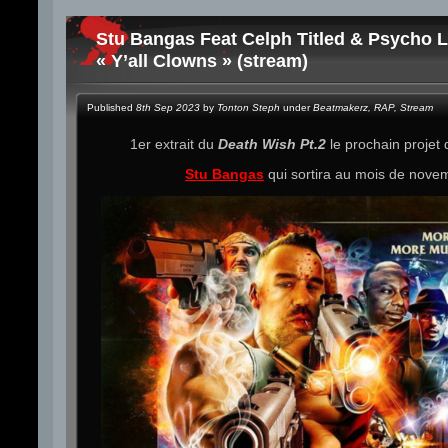
Stu Bangas Feat Celph Titled & Psycho L
« Y’all Clowns » (stream)
Published
8th Sep 2023
by
Tonton Steph
under
Beatmakerz
,
RAP
,
Stream
1er extrait du
Death Wish Pt.2
le prochain projet
Stu Bangas
qui sortira au mois de nove