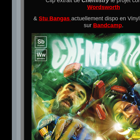
Clip extrait de
Chemistry
le projet c
Wordsworth
&
Stu Bangas
actuellement dispo en Vinyl
sur
Bandcamp
.