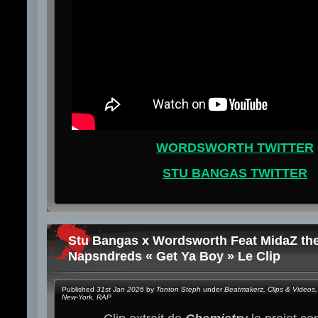
WORDSWORTH TWITTER
STU BANGAS TWITTER
Stu Bangas x Wordsworth Feat MidaZ th
Napsndreds « Get Ya Boy » Le Clip
Published
31st Jan 2026
by
Tonton Steph
under
Beatmakerz
,
Clips & Videos
,
New-York
,
RAP