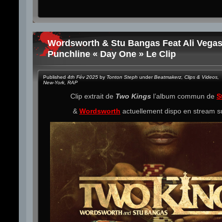
Wordsworth & Stu Bangas Feat Ali Vega
Punchline « Day One » Le Clip
Published
4th Fév 2025
by
Tonton Steph
under
Beatmakerz
,
Clips & Videos
,
New-York
,
RAP
Clip extrait de
Two Kings
l’album commun de
S
&
Wordsworth
actuellement dispo en stream 