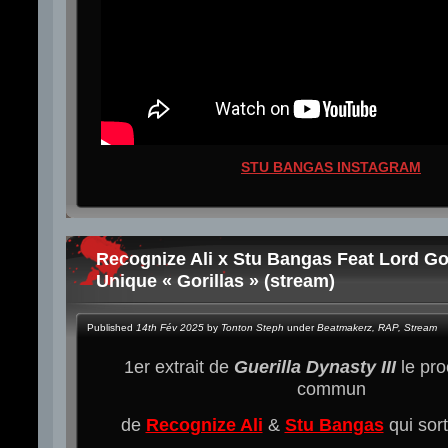
STU BANGAS INSTAGRAM
Recognize Ali x Stu Bangas Feat Lord G
Unique « Gorillas » (stream)
Published
14th Fév 2025
by
Tonton Steph
under
Beatmakerz
,
RAP
,
Stream
1er extrait de
Guerilla Dynasty III
le pro
commun
de
Recognize Ali
&
Stu Bangas
qui sort