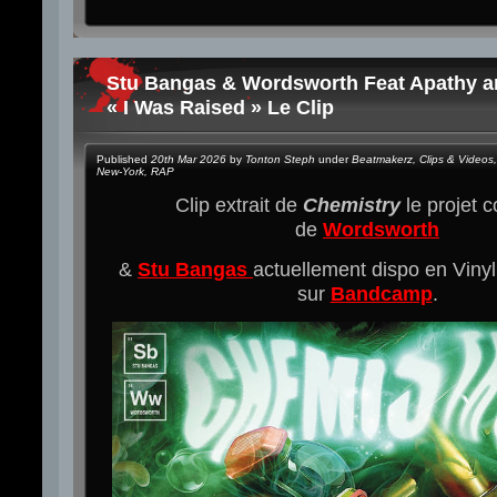
Stu Bangas & Wordsworth Feat Apathy a
« I Was Raised » Le Clip
Published
20th Mar 2026
by
Tonton Steph
under
Beatmakerz
,
Clips & Videos
,
New-York
,
RAP
Clip extrait de
Chemistry
le projet
de
Wordsworth
&
Stu Bangas
actuellement dispo en Vinyl
sur
Bandcamp
.