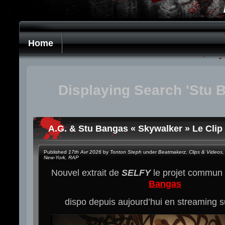
Home
Displaying Search 'Stu 
A.G. & Stu Bangas « Skywalker » Le Clip
Published
17th Avr 2026
by
Tonton Steph
under
Beatmakerz
,
Clips & Videos
,
New-York
,
RAP
Nouvel extrait de
SELFY
le projet commun
Bangas
dispo depuis aujourd’hui en streaming 