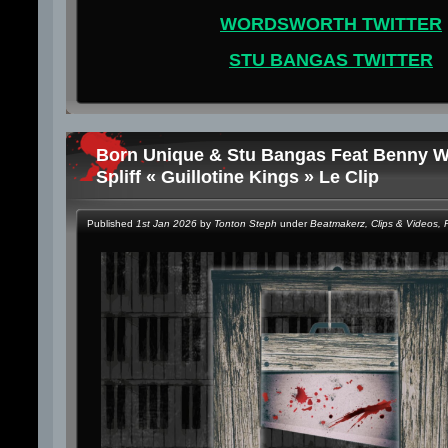
WORDSWORTH TWITTER
STU BANGAS TWITTER
Born Unique & Stu Bangas Feat Benny W
Spliff « Guillotine Kings » Le Clip
Published
1st Jan 2026
by
Tonton Steph
under
Beatmakerz
,
Clips & Videos
,