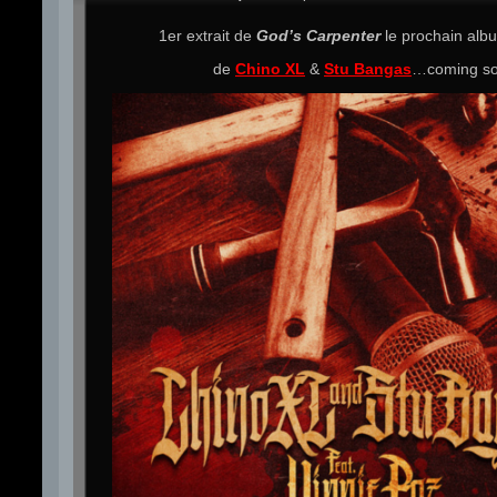
1er extrait de
God’s Carpenter
le prochain al
de
Chino XL
&
Stu Bangas
…coming so