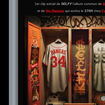
1er clip extrait de
SELFY
l’album commun de
A
et de
Stu Bangas
qui sortira le
17/04
chez
F