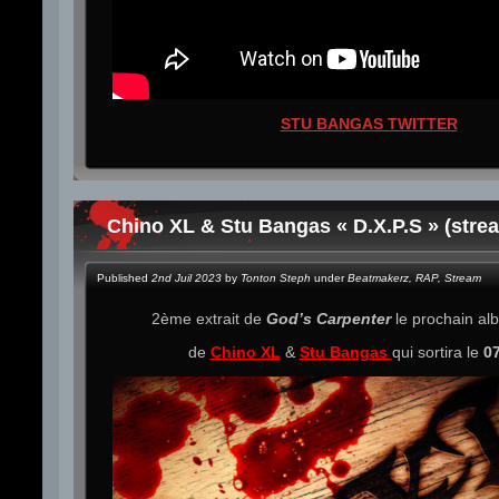
STU BANGAS TWITTER
Chino XL & Stu Bangas « D.X.P.S » (stre
Published
2nd Juil 2023
by
Tonton Steph
under
Beatmakerz
,
RAP
,
Stream
2ème extrait de
God’s Carpenter
le prochain a
de
Chino XL
&
Stu Bangas
qui sortira le
07