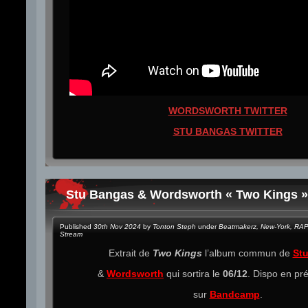
WORDSWORTH TWITTER
STU BANGAS TWITTER
Stu Bangas & Wordsworth « Two Kings »
Published
30th Nov 2024
by
Tonton Steph
under
Beatmakerz
,
New-York
,
RAP
Stream
Extrait de
Two Kings
l’album commun de
St
&
Wordsworth
qui sortira le
06/12
. Dispo en p
sur
Bandcamp
.