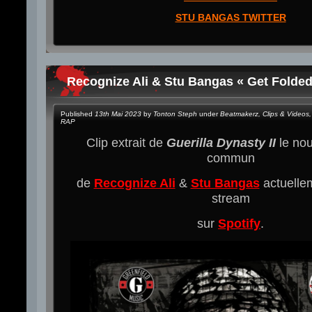
STU BANGAS TWITTER
Recognize Ali & Stu Bangas « Get Folded
Published
13th Mai 2023
by
Tonton Steph
under
Beatmakerz
,
Clips & Videos
,
RAP
Clip extrait de
Guerilla Dynasty II
le nou
commun
de
Recognize Ali
&
Stu Bangas
actuelle
stream
sur
Spotify
.