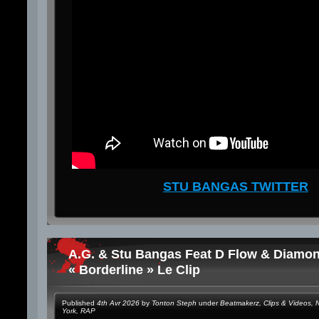
STU BANGAS TWITTER
A.G. & Stu Bangas Feat D Flow & Diamo
« Borderline » Le Clip
Published
4th Avr 2026
by
Tonton Steph
under
Beatmakerz
,
Clips & Videos
,
York
,
RAP