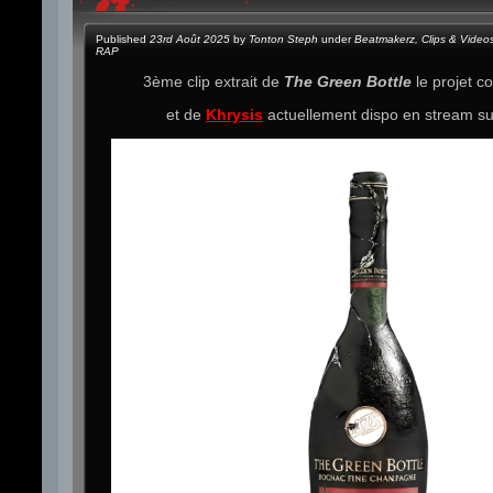
Published
23rd Août 2025
by
Tonton Steph
under
Beatmakerz
,
Clips & Video
RAP
3ème clip extrait de
The Green Bottle
le projet 
et de
Khrysis
actuellement dispo en stream s