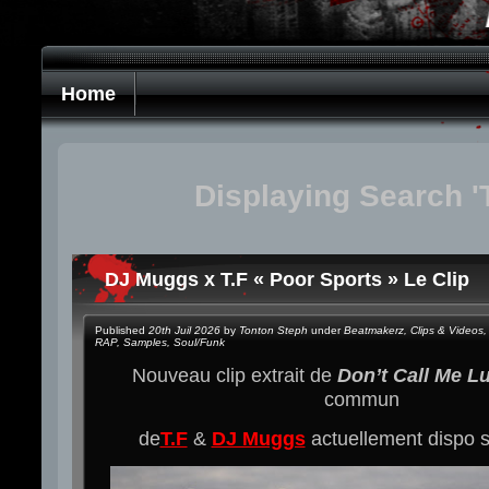
Home
Displaying Search 'T
DJ Muggs x T.F « Poor Sports » Le Clip
Published
20th Juil 2026
by
Tonton Steph
under
Beatmakerz
,
Clips & Videos
,
RAP
,
Samples
,
Soul/Funk
Nouveau clip extrait de
Don’t Call Me L
commun
de
T.F
&
DJ Muggs
actuellement dispo 