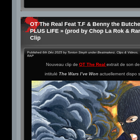
OT The Real Feat T.F & Benny the Butche
PLUS LIFE » (prod by Chop La Rok & Rare
Clip
Published
6th Déc 2025
by
Tonton Steph
under
Beatmakerz
,
Clips & Videos
,
RAP
Nouveau clip de
OT The Real
extrait de son de
intitulé
The Wars I’ve Won
actuellement dispo 