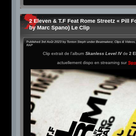
2 Eleven & T.F Feat Rome Streetz « Pill F
by Marc Spano) Le Clip
Published
3rd Août 2023
by
Tonton Steph
under
Beatmakerz
,
Clips & Videos
,
RAP
Clip extrait de l’album
Skanless Level IV
de
2 E
actuellement dispo en streaming sur
Spo