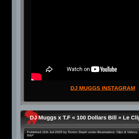
DJ MUGGS INSTAGRAM
DJ Muggs x T.F « 100 Dollars Bill » Le Cli
Published
11th Juil 2026
by
Tonton Steph
under
Beatmakerz
,
Clips & Videos
,
RAP