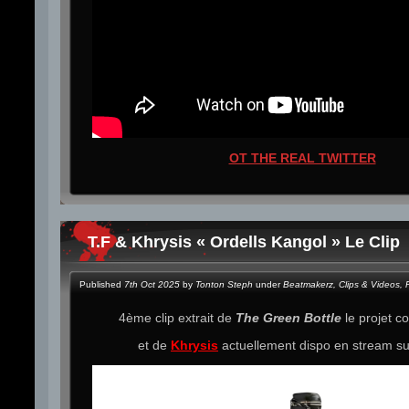
OT THE REAL TWITTER
T.F & Khrysis « Ordells Kangol » Le Clip
Published
7th Oct 2025
by
Tonton Steph
under
Beatmakerz
,
Clips & Videos
,
4ème clip extrait de
The Green Bottle
le projet 
et de
Khrysis
actuellement dispo en stream s