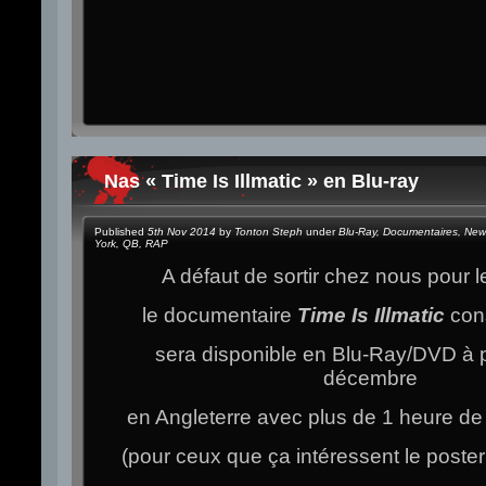
Nas « Time Is Illmatic » en Blu-ray
Published
5th Nov 2014
by
Tonton Steph
under
Blu-Ray
,
Documentaires
,
New
York
,
QB
,
RAP
A défaut de sortir chez nous pour 
le documentaire
Time Is Illmatic
con
sera disponible en Blu-Ray/DVD à p
décembre
en Angleterre avec plus de 1 heure d
(pour ceux que ça intéressent le poste