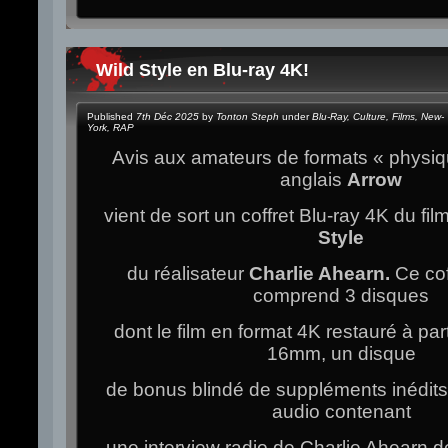
Wild Style en Blu-ray 4K!
Published
7th Déc 2025
by
Tonton Steph
under
Blu-Ray
,
Culture
,
Films
,
New-
York
,
RAP
Avis aux amateurs de formats « physiqu
anglais
Arrow
vient de sort un coffret Blu-ray 4K du fi
Style
du réalisateur
Charlie Ahearn.
Ce cof
comprend 3 disques
dont le film en format 4K restauré à pa
16mm, un disque
de bonus blindé de suppléments inédits
audio contenant
une interview radio de Charlie Ahearn d