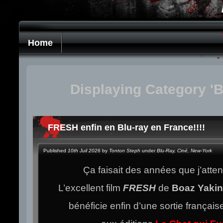
Home
Displaying Category 'B
FRESH enfin en Blu-ray en France!!!!
Published
10th Juil 2026
by
Tonton Steph
under
Blu-Ray
,
Ciné
,
New-York
Ça faisait des années que j’atten
L’excellent film
FRESH
de
Boaz Yaki
bénéficie enfin d’une sortie français