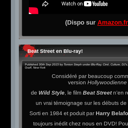
(Dispo sur
Amazon.fr
Beat Street en Blu-ray!
Published
30th Sep 2015
by
Tonton Steph
under
Blu-Ray
,
Ciné
,
Culture
,
DJ's
,
Graff
,
New-York
Considéré par beaucoup com
version
Hollywoodienne
de
Wild Style
, le film
Beat Street
n’en 
un vrai témoignage sur les débuts de c
Sorti en 1984 et poduit par
Harry Belaf
toujours inédit chez nous en DVD! Po