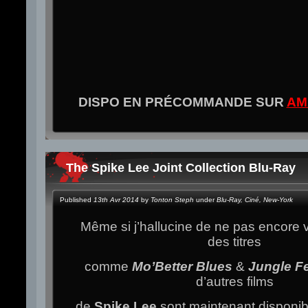
DISPO EN PRÉCOMMANDE SUR
AM
The Spike Lee Joint Collection Blu-Ray
Published
13th Avr 2014
by
Tonton Steph
under
Blu-Ray
,
Ciné
,
New-York
Même si j’hallucine de ne pas encore 
des titres
comme
Mo’Better Blues
&
Jungle F
d’autres films
de
Spike Lee
sont maintenant disponib