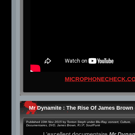
MICROPHONECHECK.C
Mr Dynamite : The Rise Of James Brown 
Published
10th Nov 2015
by
Tonton Steph
under
Blu-Ray
,
concert
,
Culture
,
Documentaires
,
DVD
,
James Brown
,
R.I.P
,
Soul/Funk
L’excellent documentaire
Mr Dyna