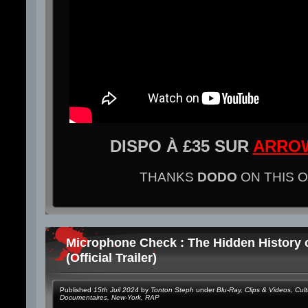
DISPO À £35 SUR
ARRO
THANKS
DODO
ON THIS O
Microphone Check : The Hidden History 
(Official Trailer)
Published
15th Juil 2024
by
Tonton Steph
under
Blu-Ray
,
Clips & Videos
,
Cult
Documentaires
,
New-York
,
RAP