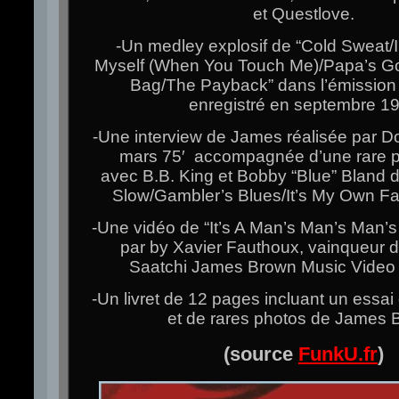
et Questlove.
-Un medley explosif de “Cold Sweat/I
Myself (When You Touch Me)/Papa’s G
Bag/The Payback” dans l’émission 
enregistré en septembre 1
-Une interview de James réalisée par D
mars 75′ accompagnée d’une rare 
avec B.B. King et Bobby “Blue” Bland 
Slow/Gambler’s Blues/It’s My Own Fau
-Une vidéo de “It’s A Man’s Man’s Man’s
par by Xavier Fauthoux, vainqueur 
Saatchi James Brown Music Video
-Un livret de 12 pages incluant un essa
et de rares photos de James 
(source
FunkU.fr
)