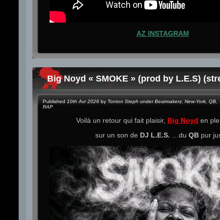
AZ INSTAGRAM
Big Noyd « SMOKE » (prod by L.E.S) (st
Published
10th Avr 2026
by
Tonton Steph
under
Beatmakerz
,
New-York
,
QB
,
RAP
Voilà un retour qui fait plaisir,
Big Noyd
en ple
sur un son de
DJ L.E.S.
…du
QB
pur jus