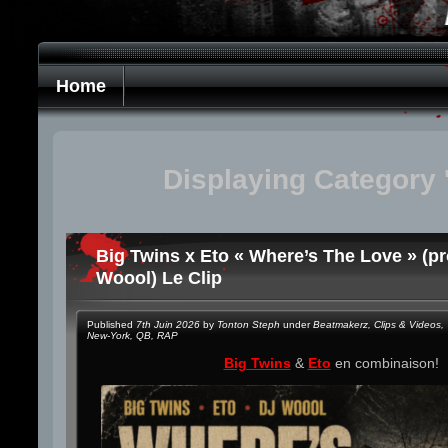
Home
Displaying Category 
Big Twins x Eto « Where’s The Love » (pr
Woool) Le Clip
Published
7th Juin 2026
by
Tonton Steph
under
Beatmakerz
,
Clips & Videos
,
New-York
,
QB
,
RAP
Big Twins
&
Eto
en combinaison!