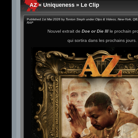
AZ « Uniqueness » Le Clip
Published
1st Mai 2026
by
Tonton Steph
under
Clips & Videos
,
New-York
,
QB
RAP
Nouvel extrait de
Doe or Die III
le prochain pr
qui sortira dans les prochains jours.