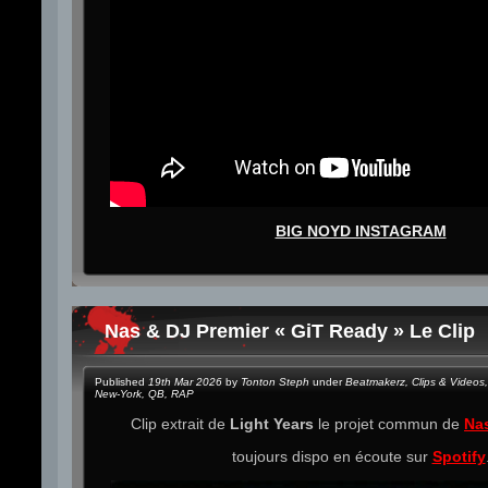
BIG NOYD INSTAGRAM
Nas & DJ Premier « GiT Ready » Le Clip
Published
19th Mar 2026
by
Tonton Steph
under
Beatmakerz
,
Clips & Videos
,
New-York
,
QB
,
RAP
Clip extrait de
Light Years
le projet commun de
Na
toujours dispo en écoute sur
Spotify