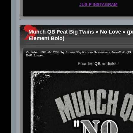
JUS-P INSTAGRAM
Munch QB Feat Big Twins « No Love » (p
Element Bolo)
Published
29th Mai 2026
by
Tonton Steph
under
Beatmakerz
,
New-York
,
QB
,
RAP
,
Stream
Pour les
QB
addicts!!!