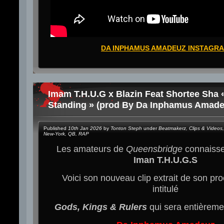
DA INPHAMUS AMADEUZ INSTAGR
Imam T.H.U.G x Blazin Feat Shortee Sha 
Standing » (prod By Da Inphamus Amadeu
Published
10th Jan 2026
by
Tonton Steph
under
Beatmakerz
,
Clips & Videos
,
New-York
,
QB
,
RAP
Les amateurs de
Queensbridge
connaisse
Iman T.H.U.G.S
Voici son nouveau clip extrait de son pro
intitulé
Gods, Kings & Rulers
qui sera entièremen