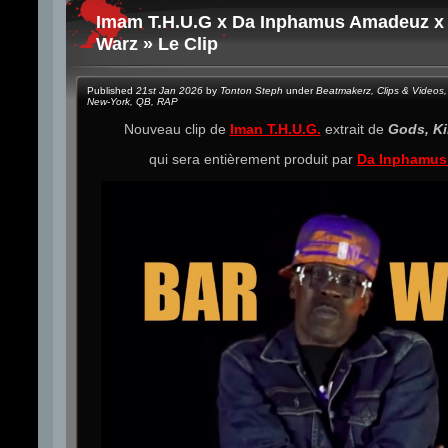
Imam T.H.U.G x Da Inphamus Amadeuz x 
Warz » Le Clip
Published
21st Jan 2026
by
Tonton Steph
under
Beatmakerz
,
Clips & Videos
,
New-York
,
QB
,
RAP
Nouveau clip de
Iman T.H.U.G.
extrait de
Gods, Ki
qui sera entièrement produit par
Da Inphamus