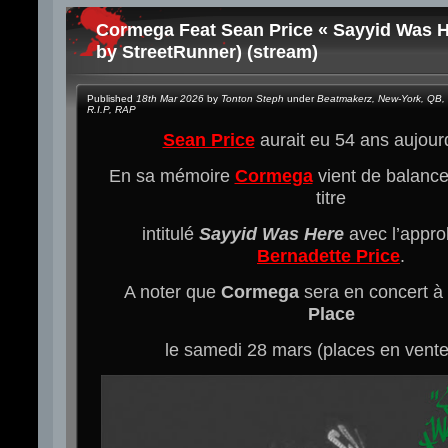
Cormega Feat Sean Price « Sayyid Was H
by StreetRunner) (stream)
Published
18th Mar 2026
by
Tonton Steph
under
Beatmakerz
,
New-York
,
QB
,
R.I.P
,
RAP
Sean Price
aurait eu 54 ans aujou
En sa mémoire
Cormega
vient de balanc
titre
intitulé
Sayyid Was Here
avec l’appro
Bernadette Price
.
A noter que
Cormega
sera en concert à
Place
le samedi 28 mars (places en vent