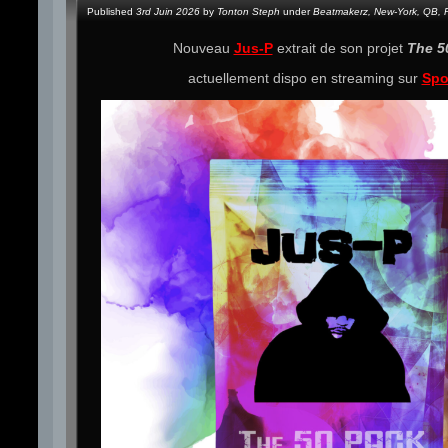
Published
3rd Juin 2026
by
Tonton Steph
under
Beatmakerz
,
New-York
,
QB
,
Nouveau
Jus-P
extrait de son projet
The 5
actuellement dispo en streaming sur
Spo