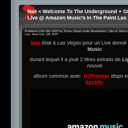
Nas « Welcome To The Underground + G
Live @ Amazon Music’s In The Paint Las
Published
16th Déc 2025
by
Tonton Steph
under
Beatmakerz
,
Clips & Videos
Live
,
New-York
,
QB
,
RAP
Nas
était à
Las Vegas
pour un Live donné
Music
durant lequel il a joué 2 titres extraits de
Li
nouvel
album commun avec
DJPremier
dispo e
Spotify
.