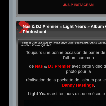
JUS-P INSTAGRAM
Nas & DJ Premier « Light Years » Album
Photoshoot
Published
29th Jan 2026
by
Tonton Steph
under
Beatmakerz
,
Clips & Videos
,
New-York
,
Photos
,
QB
,
RAP
Toujours une bonne occasion de parler d
l’album commun
de
Nas
&
DJ Premier
avec cette video d
photo pour la
réalisation de la pochette de l’album par 
Danny Hastings
.
Light Years
est toujours dispo en écoute