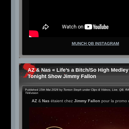
MUNCH QB INSTAGRAM
AZ & Nas « Life’s a Bitch/So High Medley
Tonight Show Jimmy Fallon
Published
15th Mai 2026
by
Tonton Steph
under
Clips & Videos
,
Live
,
QB
,
R
Télévision
AZ
&
Nas
étaient chez
Jimmy Fallon
pour la promo