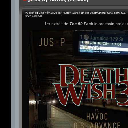
Published
2nd Fév 2026
by
Tonton Steph
under
Beatmakerz
,
New-York
,
QB
,
RAP
,
Stream
1er extrait de
The 50 Pack
le prochain projet