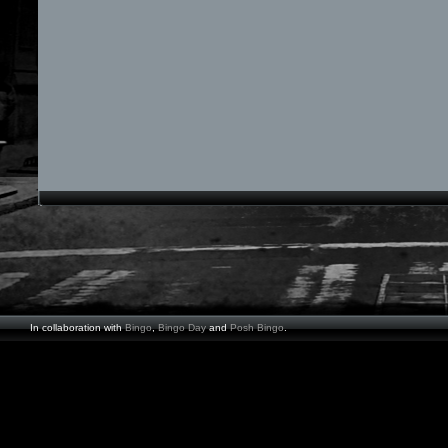
In collaboration with
Bingo
,
Bingo Day
and
Posh Bingo
.