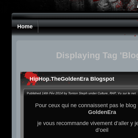
Home
Displaying Tag 'Blo
HipHop.TheGoldenEra Blogspot
Published
14th Fév 2014
by
Tonton Steph
under
Culture
,
RAP
,
Vu sur le net
Pour ceux qui ne connaissent pas le blog
GoldenEra
je vous recommande vivement d’aller y j
d’oeil