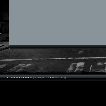
In collaboration with
Bingo
,
Bingo Day
and
Posh Bingo
.