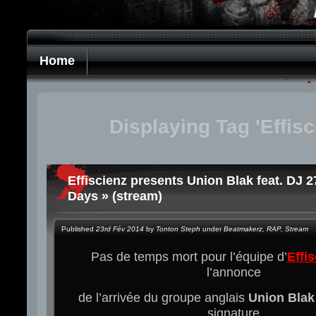
Home
Displaying Tag 'Effisc
Effiscienz presents Union Blak feat. DJ 2
Days » (stream)
Published
23rd Fév 2014
by
Tonton Steph
under
Beatmakerz
,
RAP
,
Stream
Pas de temps mort pour l’équipe d’
Effi
l’annonce
de l’arrivée du groupe anglais
Union Blak
signature