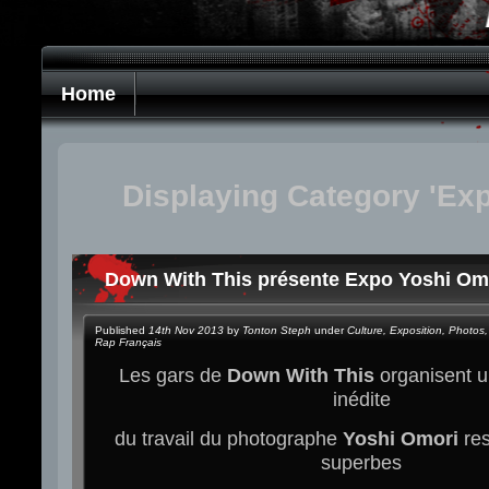
Home
Displaying Category 'Exp
Down With This présente Expo Yoshi Om
Published
14th Nov 2013
by
Tonton Steph
under
Culture
,
Exposition
,
Photos
,
Rap Français
Les gars de
Down With This
organisent u
inédite
du travail du photographe
Yoshi Omori
res
superbes