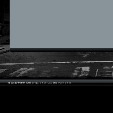
In collaboration with
Bingo
,
Bingo Day
and
Posh Bingo
.