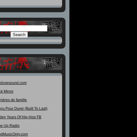
S
olovesound.com
ck Mirror
mères de famille
çu Pour Durer (Built To Last)
den Years Of Hip-Hop FB
e Up Radio
dMusicOnly.com