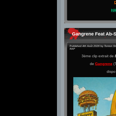
HA
Gangrene Feat Ab-S
Published
4th Août 2026
by
Tonton S
RAP
3ème clip extrait de
de
Gangrene
(T
dispo