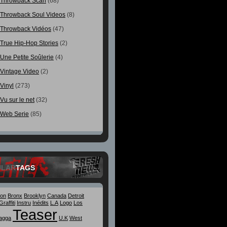
Throwback Scan
(68)
Throwback Soul Videos
(8)
Throwback Vidéos
(47)
True Hip-Hop Stories
(2)
Une Petite Soûlerie
(4)
Vintage Video
(2)
Vinyl
(273)
Vu sur le net
(32)
Web Serie
(85)
ULAR
TAGS
ton
Bronx
Brooklyn
Canada
Detroit
Graffiti
Instru
Inédits
L.A
Logo
Los
Teaser
agga
U.K
West