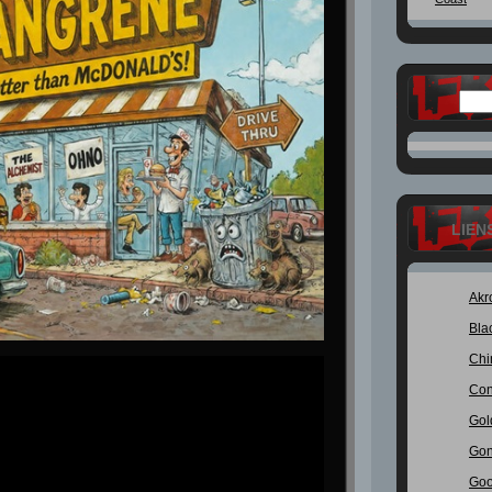
LIEN
Akr
Bla
Chi
Con
Gol
Gon
Goo