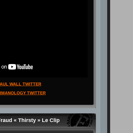
AUL WALL TWITTER
RMANOLOGY TWITTER
raud « Thirsty » Le Clip