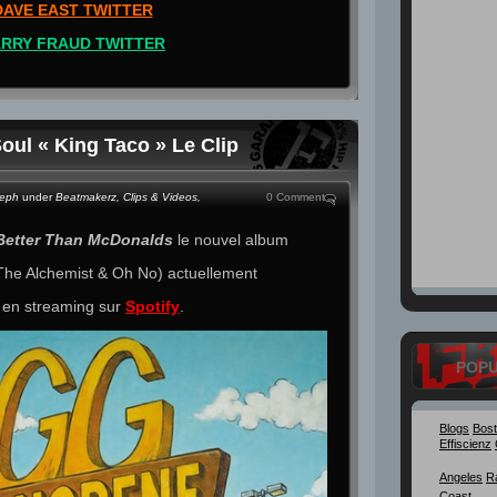
DAVE EAST TWITTER
RRY FRAUD TWITTER
oul « King Taco » Le Clip
teph
under
Beatmakerz
,
Clips & Videos
,
0 Comment
Better Than McDonalds
le nouvel album
he Alchemist & Oh No) actuellement
 en streaming sur
Spotify
.
POP
Blogs
Bos
Effiscienz
Angeles
R
Coast