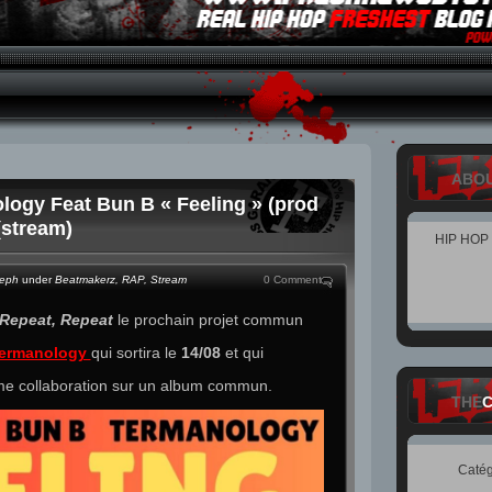
ABO
logy Feat Bun B « Feeling » (prod
(stream)
HIP HOP
teph
under
Beatmakerz
,
RAP
,
Stream
0 Comment
 Repeat, Repeat
le prochain projet commun
ermanology
qui sortira le
14/08
et qui
e collaboration sur un album commun.
THE
Catég