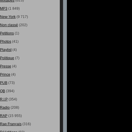
Mixtapes
(623)
MP3
(1 849)
New-York
(9 717)
Non classé
(202)
Petitions
(1)
Photos
(41)
Playlist
(4)
Politique
(7)
Presse
(4)
Prince
(4)
PUB
(73)
QB
(394)
R.I.P
(354)
Radio
(208)
RAP
(15 955)
Rap Français
(316)