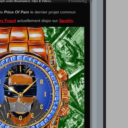
teph
under
Beatmakerz
,
Clips & Videos
,
0 Comment
 de
Price Of Pain
le dernier projet commun
ry Fraud
actuellement dispo sur
Spotify
.