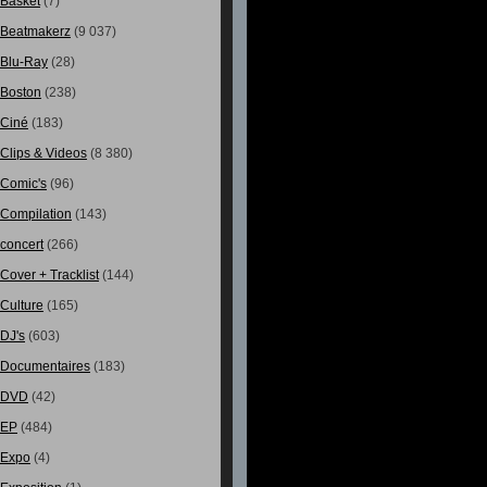
Basket
(7)
Beatmakerz
(9 037)
Blu-Ray
(28)
Boston
(238)
Ciné
(183)
Clips & Videos
(8 380)
Comic's
(96)
Compilation
(143)
concert
(266)
Cover + Tracklist
(144)
Culture
(165)
DJ's
(603)
Documentaires
(183)
DVD
(42)
EP
(484)
Expo
(4)