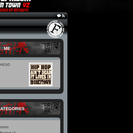
UT
ME
 HEAD
CATEGORIES
ories