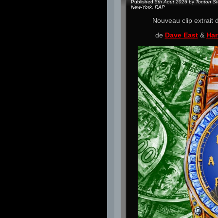
Published
5th Août 2026
by
Tonton S
New-York
,
RAP
Nouveau clip extrait
de
Dave East
&
Har