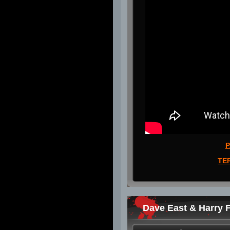
P
TE
Dave East & Harry F