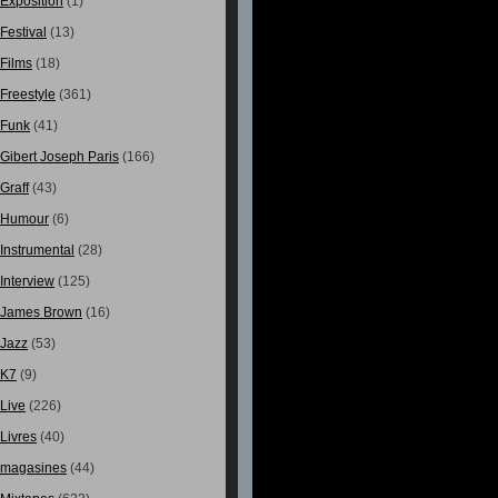
Exposition
(1)
Festival
(13)
Films
(18)
Freestyle
(361)
Funk
(41)
Gibert Joseph Paris
(166)
Graff
(43)
Humour
(6)
Instrumental
(28)
Interview
(125)
James Brown
(16)
Jazz
(53)
K7
(9)
Live
(226)
Livres
(40)
magasines
(44)