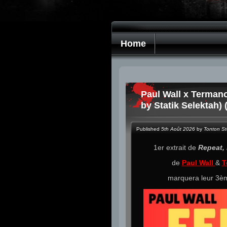
Home
Paul Wall x Termano
by Statik Selektah) 
Published
5th Août 2026
by
Tonton S
1er extrait de
Repeat,
de
Paul Wall
&
T
marquera leur 3èm