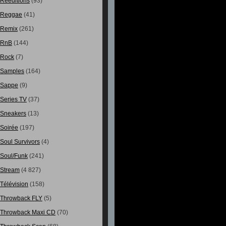
Rééditions
(93)
Reggae
(41)
Remix
(261)
RnB
(144)
Rock
(7)
Samples
(164)
Sappe
(9)
Series TV
(37)
Sneakers
(13)
Soirée
(197)
Soul Survivors
(4)
Soul/Funk
(241)
Stream
(4 827)
Télévision
(158)
Throwback FLY
(5)
Throwback Maxi CD
(70)