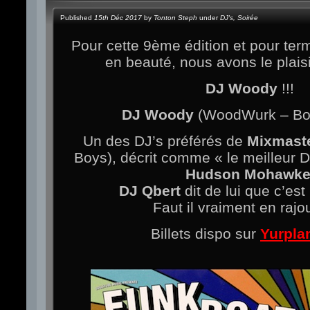
Published
15th Déc 2017
by
Tonton Steph
under
DJ's
,
Soirée
Pour cette 9ème édition et pour ter
en beauté, nous avons le plaisi
DJ Woody
!!!
DJ Woody
(WoodWurk – B
Un des DJ’s préférés de
Mixmast
Boys), décrit comme « le meilleur 
Hudson Mohawk
DJ Qbert
dit de lui que c’es
Faut il vraiment en rajou
Billets dispo sur
Yurpla