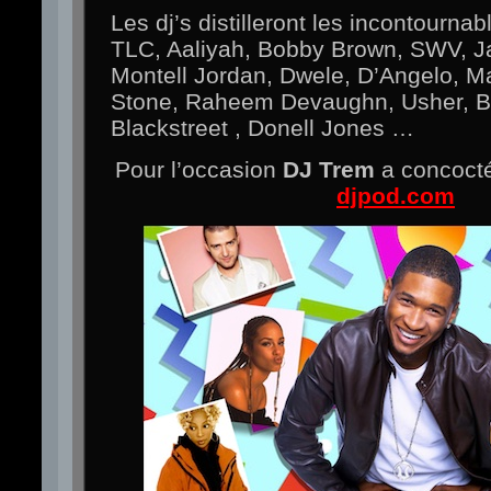
Les dj’s distilleront les incontournab
TLC, Aaliyah, Bobby Brown, SWV, J
Montell Jordan, Dwele, D’Angelo, Ma
Stone, Raheem Devaughn, Usher, Bo
Blackstreet , Donell Jones …
Pour l’occasion
DJ Trem
a concocté
djpod.com