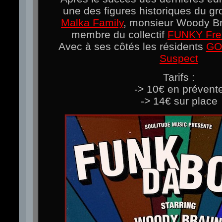
une des figures historiques du g
Malka Family
, monsieur Woody B
membre du collectif
FUNKY Fre
Avec à ses côtés les résidents
GO
Suspect
Tarifs :
-> 10€ en prévent
-> 14€ sur place