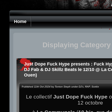
Home
Displaying Category 
Just Dope Fuck Hype presents : Fuck Hy
DJ Fab & DJ Skillz Beats le 12/10 @ La 
Ouen)
Published
11th Oct 2024
by
Tonton Steph
under
DJ's
,
RAP
,
Soirée
Le collectif
Just Dope Fuck Hype
o
12 octobre