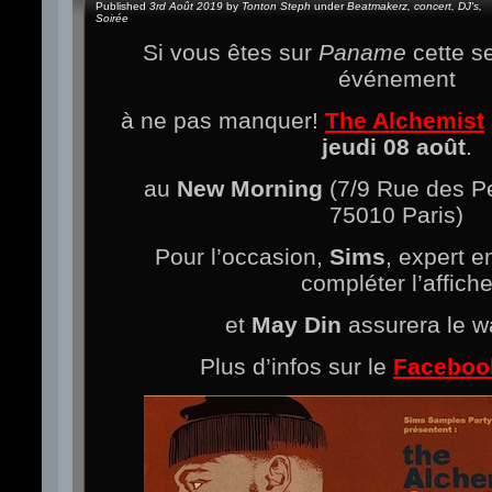
Published
3rd Août 2019
by
Tonton Steph
under
Beatmakerz
,
concert
,
DJ's
,
Soirée
Si vous êtes sur
Paname
cette se
événement
à ne pas manquer!
The Alchemist
jeudi 08 août
.
au
New Morning
(7/9 Rue des Pe
75010 Paris)
Pour l’occasion,
Sims
, expert e
compléter l’affich
et
May Din
assurera le w
Plus d’infos sur le
Faceboo