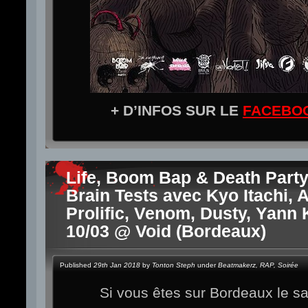
+ D’INFOS SUR LE
FACEBO
Life, Boom Bap & Death Party
Brain Tests avec Kyo Itachi, 
Prolific, Venom, Dusty, Yann 
10/03 @ Void (Bordeaux)
Published
29th Jan 2018
by
Tonton Steph
under
Beatmakerz
,
RAP
,
Soirée
Si vous êtes sur Bordeaux le 