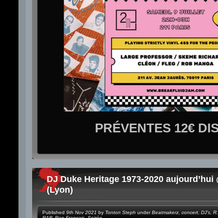
PRÉVENTES 12€ DI
DJ Duke Heritage 1973-2020 aujourd’hui
(Lyon)
Published
9th Nov 2021
by
Tonton Steph
under
Beatmakerz
,
concert
,
DJ's
,
R.
RAP
,
Rap Français
,
Soirée