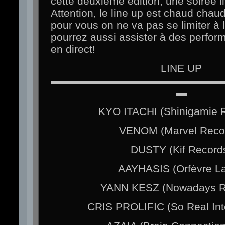
cette deuxième édition, une soirée 
Attention, le line up est chaud chau
pour vous on ne va pas se limiter à
pourrez aussi assister à des perform
en direct!
LINE UP
▬▬▬▬▬▬▬▬▬▬▬▬▬▬▬▬
▬
KYO ITACHI (Shinigamie 
VENOM (Marvel Reco
DUSTY (Kif Record
AAYHASIS (Orfèvre La
YANN KESZ (Nowadays R
CRIS PROLIFIC (So Real Inte