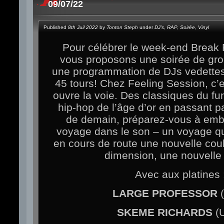
09/07/22
Published
8th Juil 2022
by
Tonton Steph
under
DJ's
,
RAP
,
Soirée
,
Vinyl
Pour célébrer le week-end Break 
vous proposons une soirée de gr
une programmation de DJs vedettes
45 tours! Chez Feeling Session, c’
ouvre la voie. Des classiques du fun
hip-hop de l’âge d’or en passant pa
de demain, préparez-vous à emb
voyage dans le son – un voyage qu
en cours de route une nouvelle cou
dimension, une nouvelle 
Avec aux platines 
LARGE PROFESSOR
(
SKEME RICHARDS
(