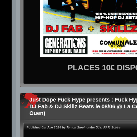
PLACES 10€ DIS
Just Dope Fuck Hype presents : Fuck Hy
DJ Fab & DJ Skillz Beats le 08/06 @ La 
Ouen)
Published
6th Juin 2024
by
Tonton Steph
under
DJ's
,
RAP
,
Soirée