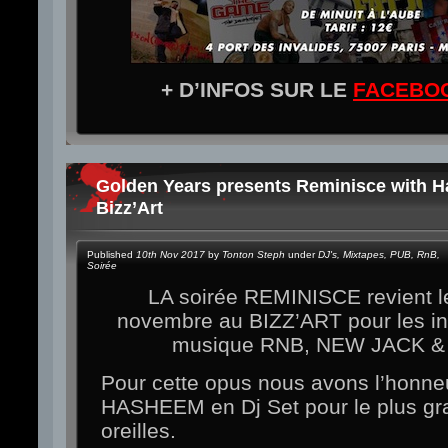
+ D’INFOS SUR LE
FACEBO
Golden Years presents Reminisce with 
Bizz’Art
Published
10th Nov 2017
by
Tonton Steph
under
DJ's
,
Mixtapes
,
PUB
,
RnB
,
Soirée
LA soirée REMINISCE revient l
novembre au BIZZ’ART pour les in
musique RNB, NEW JACK &
Pour cette opus nous avons l’honneu
HASHEEM en Dj Set pour le plus gra
oreilles.