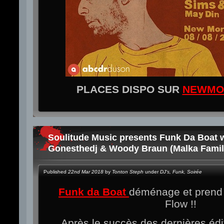
PLACES DISPO SUR
NEWMO
Soulitude Music presents Funk Da Boat 
Gonesthedj & Woody Braun (Malka Famil
Published
22nd Mar 2018
by
Tonton Steph
under
DJ's
,
Funk
,
Soirée
Funk da Boat
déménage et prend 
Flow !!
Après le succès des dernières éditi