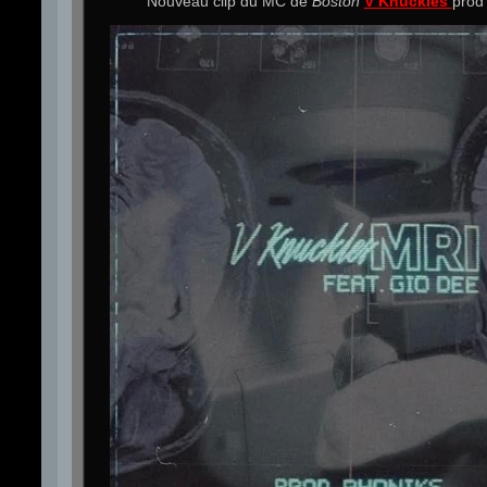
Nouveau clip du MC de
Boston
V Knuckles
prod