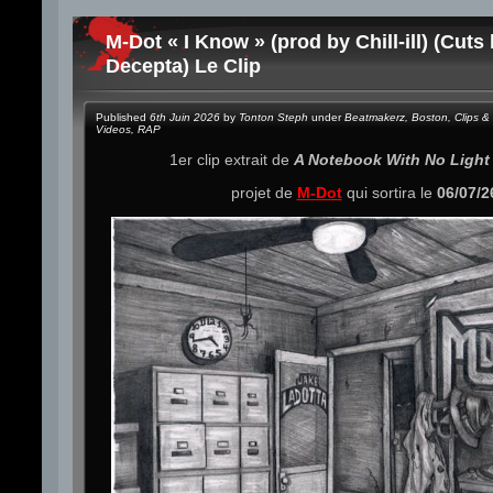
M-Dot « I Know » (prod by Chill-ill) (Cuts
Decepta) Le Clip
Published
6th Juin 2026
by
Tonton Steph
under
Beatmakerz
,
Boston
,
Clips &
Videos
,
RAP
1er clip extrait de
A Notebook With No Light
projet de
M-Dot
qui sortira le
06/07/2