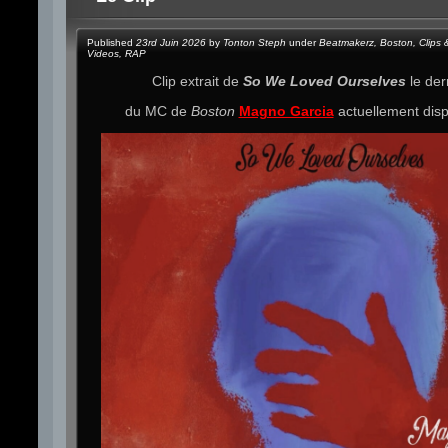
Published
23rd Juin 2026
by
Tonton Steph
under
Beatmakerz
,
Boston
,
Clips 
Videos
,
RAP
Clip extrait de
So We Loved Ourselves
le der
du MC de
Boston
Magno Garcia
actuellement dis