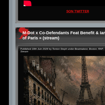
SON TWITTER
M-Dot x Co-Defendants Feat Benefit & Ia
of Paris » (stream)
Published
18th Juin 2026
by
Tonton Steph
under
Beatmakerz
,
Boston
,
RAP
,
Stream