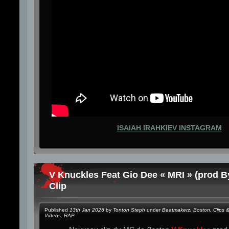
ISAIAH IRAHKIEV INSTAGRAM
V Knuckles Feat Gio Dee « MRI » (prod B
Clip
Published
13th Jan 2026
by
Tonton Steph
under
Beatmakerz
,
Boston
,
Clips 
Videos
,
RAP