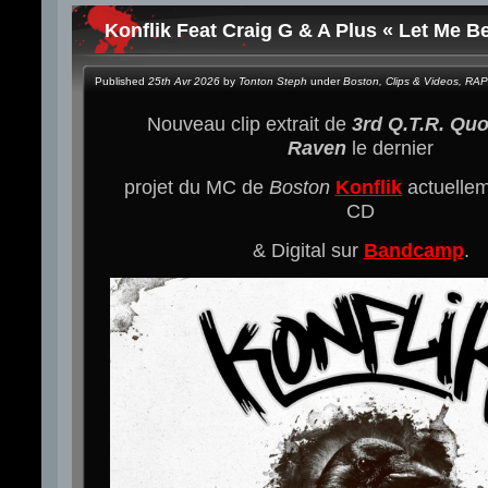
Konflik Feat Craig G & A Plus « Let Me B
Published
25th Avr 2026
by
Tonton Steph
under
Boston
,
Clips & Videos
,
RAP
Nouveau clip extrait de
3rd Q.T.R. Quo
Raven
le dernier
projet du MC de
Boston
Konflik
actuellem
CD
& Digital sur
Bandcamp
.