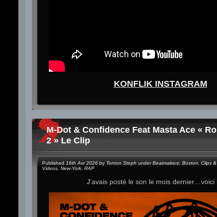
KONFLIK INSTAGRAM
M-Dot & Confidence Feat Masta Ace « Rol
2 » Le Clip
Published
16th Avr 2026
by
Tonton Steph
under
Beatmakerz
,
Boston
,
Clips &
Videos
,
New-York
,
RAP
J’avais posté le son le mois dernier…voici l