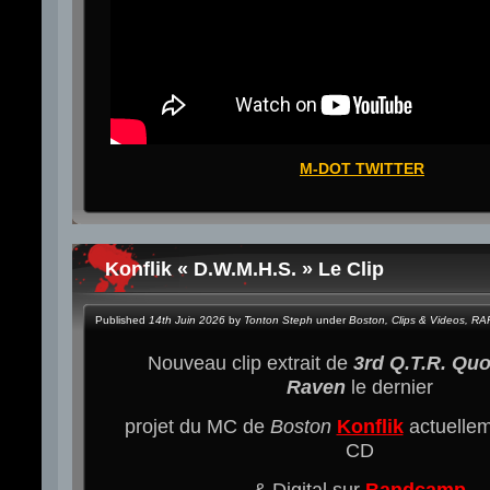
M-DOT TWITTER
Konflik « D.W.M.H.S. » Le Clip
Published
14th Juin 2026
by
Tonton Steph
under
Boston
,
Clips & Videos
,
RA
Nouveau clip extrait de
3rd Q.T.R. Quo
Raven
le dernier
projet du MC de
Boston
Konflik
actuellem
CD
& Digital sur
Bandcamp
.