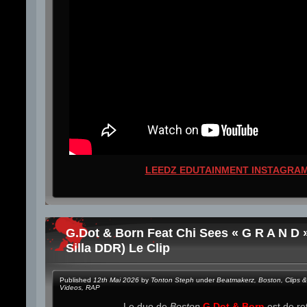
LEEDZ EDUTAINMENT INSTAGRA
G.Dot & Born Feat Chi Sees « G R A N D 
Silla DDR) Le Clip
Published
12th Mai 2026
by
Tonton Steph
under
Beatmakerz
,
Boston
,
Clips &
Videos
,
RAP
Le duo de
Boston
G.Dot & Born
est de ret