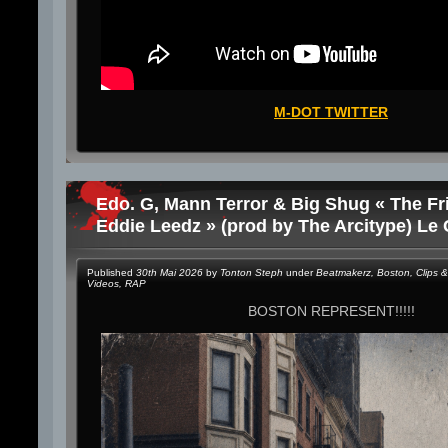
M-DOT TWITTER
Edo. G, Mann Terror & Big Shug « The Fr
Eddie Leedz » (prod by The Arcitype) Le 
Published
30th Mai 2026
by
Tonton Steph
under
Beatmakerz
,
Boston
,
Clips &
Videos
,
RAP
BOSTON REPRESENT!!!!!