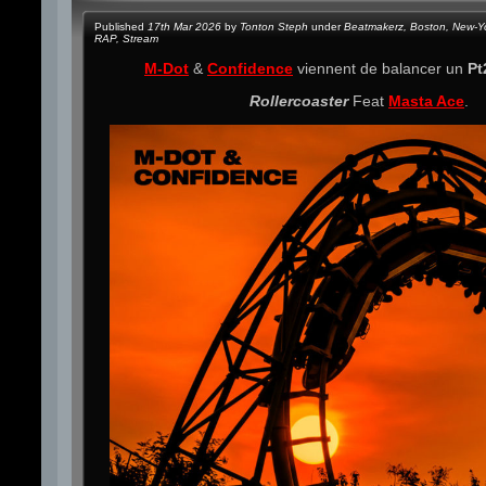
Published
17th Mar 2026
by
Tonton Steph
under
Beatmakerz
,
Boston
,
New-Y
RAP
,
Stream
M-Dot
&
Confidence
viennent de balancer un
Pt
Rollercoaster
Feat
Masta Ace
.