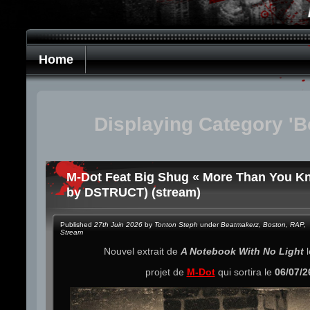
Home
Displaying Category 'B
M-Dot Feat Big Shug « More Than You K
by DSTRUCT) (stream)
Published
27th Juin 2026
by
Tonton Steph
under
Beatmakerz
,
Boston
,
RAP
,
Stream
Nouvel extrait de
A Notebook With No Light
l
projet de
M-Dot
qui sortira le
06/07/2