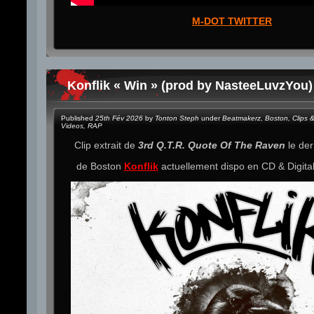
M-DOT TWITTER
Konflik « Win » (prod by NasteeLuvzYou)
Published
25th Fév 2026
by
Tonton Steph
under
Beatmakerz
,
Boston
,
Clips 
Videos
,
RAP
Clip extrait de
3rd Q.T.R. Quote Of The Raven
le der
de Boston
Konflik
actuellement dispo en CD & Digita