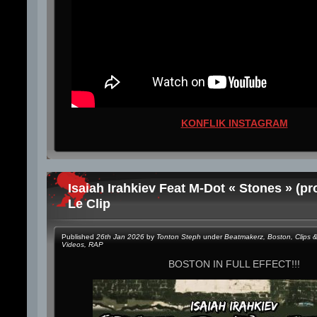
KONFLIK INSTAGRAM
Isaiah Irahkiev Feat M-Dot « Stones » (p
Le Clip
Published
26th Jan 2026
by
Tonton Steph
under
Beatmakerz
,
Boston
,
Clips 
Videos
,
RAP
BOSTON IN FULL EFFECT!!!