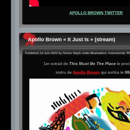
APOLLO BROWN TWITTER
Apollo Brown « It Just Is » (stream)
Published
1st Juin 2022
by
Tonton Steph
under
Beatmakerz
,
Instrumental
,
R
1er extrait de
This Must Be The Place
le proc
instru de
Apollo Brown
qui sortira le
08