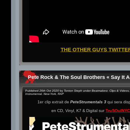
THE OTHER GUYS TWITTE
Pete Rock & The Soul Brothers « Say It A
Published
26th Oct 2020
by
Tonton Steph
under
Beatmakerz
,
Clips & Videos
,
Instrumental
,
New-York
,
RAP
1er clip extrait de
PeteStrumentals 3
qui sera dis
en CD, Vinyl, K7 & Digital sur
TruSOulNYC