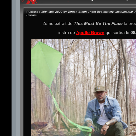
Published
16th Juin 2022
by
Tonton Steph
under
Beatmakerz
,
Instrumental
,
Stream
2ème extrait de
This Must Be The Place
le pro
instru de
Apollo Brown
qui sortira le
08