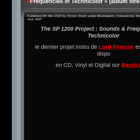
Frequencies In Technicolor » (album str
Published
8th Mar 2025
by
Tonton Steph
under
Beatmakerz
,
Instrumental
,
Ne
York
,
RAP
The SP 1200 Project : Sounds & Freq
Technicolor
le dernier projet instru de
Lord Finesse
es
dispo
en CD, Vinyl et Digital sur
Bandc