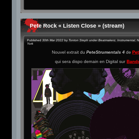
Pete Rock « Listen Close » (stream)
Published
30th Mar 2022
by
Tonton Steph
under
Beatmakerz
,
Instrumental
,
N
York
Nouvel extrait du
PeteStrumentals 4
de
Pe
qui sera dispo demain en Digital sur
Band