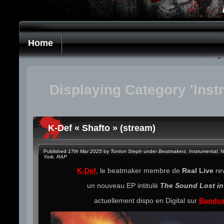
Home
Displaying Category 'Inst
K-Def « Shafto » (stream)
Published
17th Mar 2025
by
Tonton Steph
under
Beatmakerz
,
Instrumental
,
N
York
,
RAP
K-Def
, le beatmaker membre de
Real Live
rev
un nouveau EP intitulé
The Sound Lost i
actuellement dispo en Digital sur
Bandc