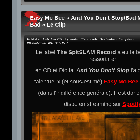
Easy Mo Bee « And You Don’t Stop/Bad 
Bad » Le Clip
Published
12th Juin 2023
by
Tonton Steph
under
Beatmakerz
,
Compilation
,
Instrumental
,
New-York
,
RAP
Le label
The SpitSLAM Record
a eu la b
ressortir en
en CD et Digital
And You Don’t Stop
l’al
talentueux (et sous-estimé)
Easy Mo Bee
(dans l’indifférence générale). Il est don
dispo en streaming sur
Spotif