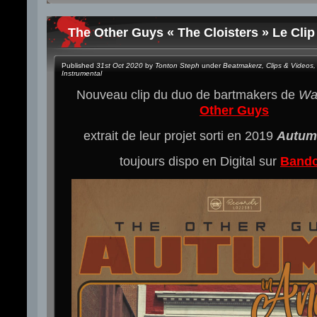
The Other Guys « The Cloisters » Le Clip
Published
31st Oct 2020
by
Tonton Steph
under
Beatmakerz
,
Clips & Videos
,
Instrumental
Nouveau clip du duo de bartmakers de
Wa
Other Guys
extrait de leur projet sorti en 2019
Autum
toujours dispo en Digital sur
Band