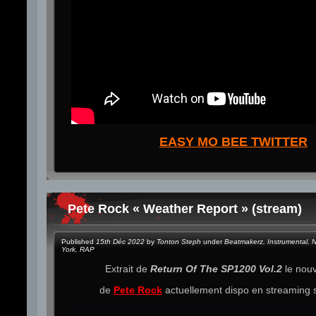
EASY MO BEE TWITTER
Pete Rock « Weather Report » (stream)
Published
15th Déc 2022
by
Tonton Steph
under
Beatmakerz
,
Instrumental
,
N
York
,
RAP
Extrait de
Return Of The SP1200 Vol.2
le nouv
de
Pete Rock
actuellement dispo en streaming 