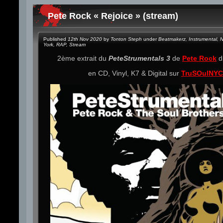
Pete Rock « Rejoice » (stream)
Published
12th Nov 2020
by
Tonton Steph
under
Beatmakerz
,
Instrumental
,
N
York
,
RAP
,
Stream
2ème extrait du
PeteStrumentals 3
de
Pete Rock
d
en CD, Vinyl, K7 & Digital sur
TruSOulNYC