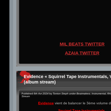
MIL BEATS TWITTER
AZAIA TWITTER
Evidence « Squirrel Tape Instrumentals, V
(album stream)
Published
6th Avr 2024
by
Tonton Steph
under
Beatmakerz
,
Instrumental
,
RA
Stream
Evidence
vient de balancer le 3ème volume d
Squirrel Tape Instrumentals
.