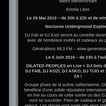
Métro Ménilmontant
Entrée Libre
Le 29 Mai 2010 – de 20h à 22h et de min
Nocturne Underground Explor
DJ Fab et DJ Kozi seront au contrôle durant
avec de nombreux invités et cadeaux au
Générations 88.2 FM – www.generati
Le 4 Juin 2010 – de 23h à l’au
DILATED PEOPLES en Live + DJ Sets 
DJ FAB, DJ KOZI, DJ ASKO, DJ TIJO et
ZA !
Groupe phare de la scène californienne, Di
bénéficie d’une solide réputation internation
en live au cours de cette soirée où des DJ
vont se succéder. Plein de cadeaux et g
prévus. Les places vont partir vite alors pré