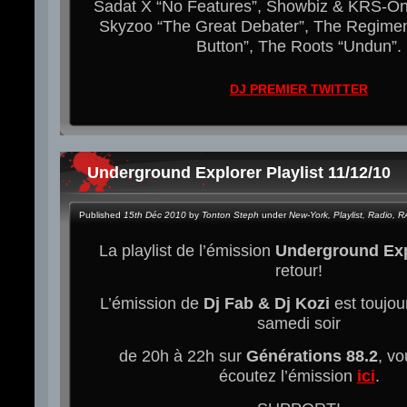
Sadat X “No Features”, Showbiz & KRS-One
Skyzoo “The Great Debater”, The Regimen
Button”, The Roots “Undun”.
DJ PREMIER TWITTER
Underground Explorer Playlist 11/12/10
Published
15th Déc 2010
by
Tonton Steph
under
New-York
,
Playlist
,
Radio
,
R
La playlist de l’émission
Underground Exp
retour!
L’émission de
Dj Fab & Dj Kozi
est toujour
samedi soir
de 20h à 22h sur
Générations 88.2
, v
écoutez l’émission
ici
.