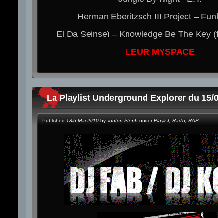
Herman Eberitzsch III Project – Fu
El Da Seinseï – Knowledge Be The Key (
LEUR MYSPACE
La Playlist Underground Explorer du 15/
Published
18th Mai 2010
by
Tonton Steph
under
Playlist
,
Radio
,
RAP