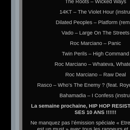
The Roots – Wicked Ways
14KT – The Violet Hour (instru
Dilated Peoples – Platform (rem
Vado – Large On The Streets
Roc Marciano – Panic
Twin Perils – High Command
Roc Marciano – Whateva, What
Roc Marciano – Raw Deal
Rasco – Who’s The Enemy ? (feat. Royc
Bahamadia – I Confess (instru
La semaine prochaine, HIP HOP RESI
SES 10 ANS !!!!!!
Ne manquez pas l’émission spéciale « Etr
est un must » avec tous les rappeurs e