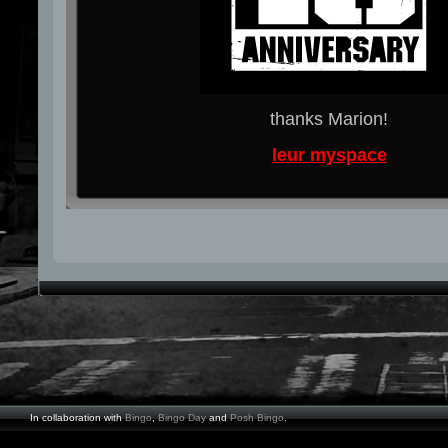
thanks Marion!
leur myspace
In collaboration with
Bingo
,
Bingo Day
and
Posh Bingo
.