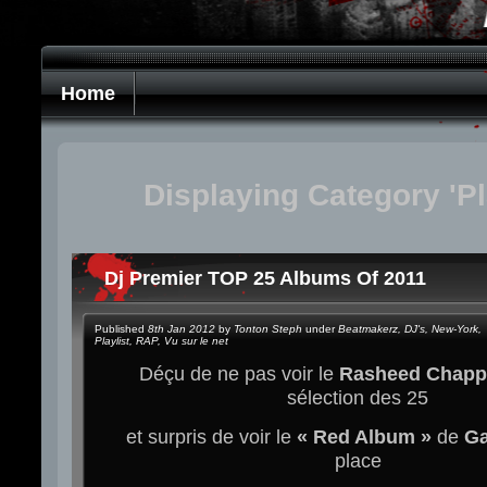
Home
Displaying Category 'Pla
Dj Premier TOP 25 Albums Of 2011
Published
8th Jan 2012
by
Tonton Steph
under
Beatmakerz
,
DJ's
,
New-York
,
Playlist
,
RAP
,
Vu sur le net
Déçu de ne pas voir le
Rasheed Chapp
sélection des 25
et surpris de voir le
« Red Album »
de
G
place