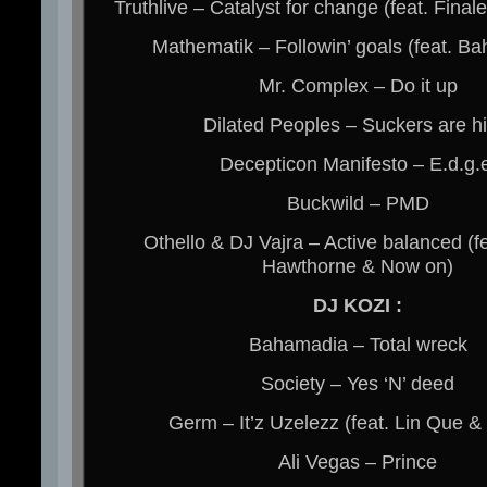
Truthlive – Catalyst for change (feat. Fina
Mathematik – Followin’ goals (feat. B
Mr. Complex – Do it up
Dilated Peoples – Suckers are hi
Decepticon Manifesto – E.d.g.
Buckwild – PMD
Othello & DJ Vajra – Active balanced (f
Hawthorne & Now on)
DJ KOZI :
Bahamadia – Total wreck
Society – Yes ‘N’ deed
Germ – It’z Uzelezz (feat. Lin Que & 
Ali Vegas – Prince