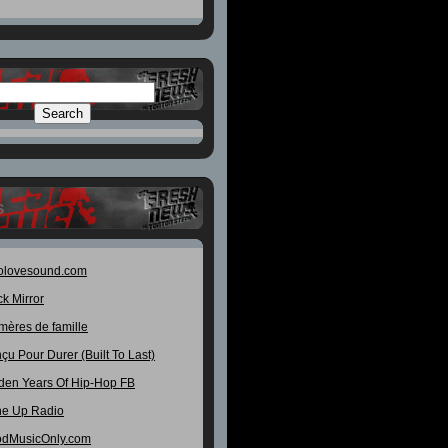
S
olovesound.com
ck Mirror
mères de famille
çu Pour Durer (Built To Last)
den Years Of Hip-Hop FB
e Up Radio
dMusicOnly.com