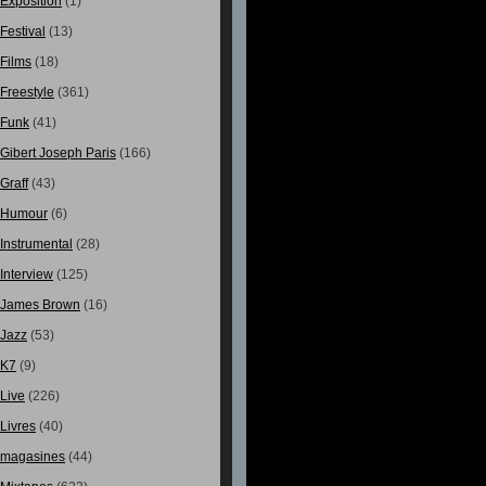
Exposition
(1)
Festival
(13)
Films
(18)
Freestyle
(361)
Funk
(41)
Gibert Joseph Paris
(166)
Graff
(43)
Humour
(6)
Instrumental
(28)
Interview
(125)
James Brown
(16)
Jazz
(53)
K7
(9)
Live
(226)
Livres
(40)
magasines
(44)