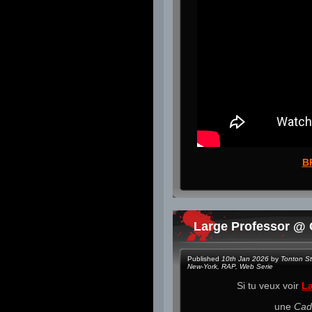
B
Large Professor @ C
Published
10th Jan 2026
by
Tonton S
New-York
,
RAP
,
Web Serie
Si tu veux voir
La
une
Cadi