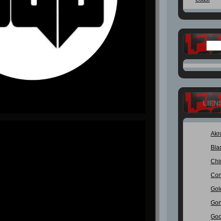
LIEN
Akr
Bla
Chi
Con
Gol
Gon
Goo