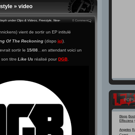
style » video
Steph
under
Clips & Videos
,
Freestyle
,
New-
0 Comment
ickens) vient de sortir un EP intitulé
ng Of The Reckoning
(dispo
ici
).
vrait sortir le
15/08
…en attendant voici un
 son titre
Like Us
réalisé pour
DGB
.
POP
Blogs
Bos
Effiscienz
Angeles
R
Coast