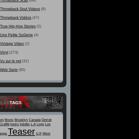
Throwback Scan
(68)
Throwback Soul Videos
(8)
Throwback Vidéos
(47)
True Hip-Hop Stories
(2)
Une Petite Soûlerie
(4)
Vintage Video
(2)
Vinyl
(273)
Vu sur le net
(32)
Web Serie
(85)
ULAR
TAGS
ton
Bronx
Brooklyn
Canada
Detroit
Graffiti
Instru
Inédits
L.A
Logo
Los
Teaser
agga
U.K
West