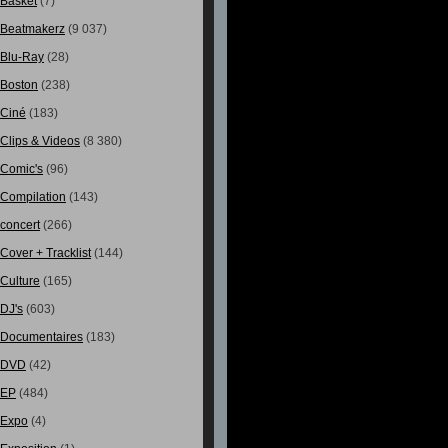
Basket
(7)
Beatmakerz
(9 037)
Blu-Ray
(28)
Boston
(238)
Ciné
(183)
Clips & Videos
(8 380)
Comic's
(96)
Compilation
(143)
concert
(266)
Cover + Tracklist
(144)
Culture
(165)
DJ's
(603)
Documentaires
(183)
DVD
(42)
EP
(484)
Expo
(4)