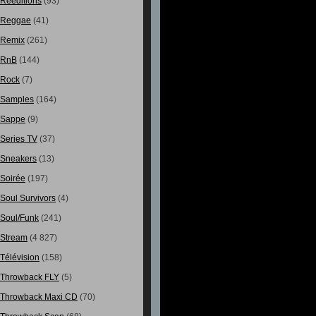
Rééditions
(93)
Reggae
(41)
Remix
(261)
RnB
(144)
Rock
(7)
Samples
(164)
Sappe
(9)
Series TV
(37)
Sneakers
(13)
Soirée
(197)
Soul Survivors
(4)
Soul/Funk
(241)
Stream
(4 827)
Télévision
(158)
Throwback FLY
(5)
Throwback Maxi CD
(70)