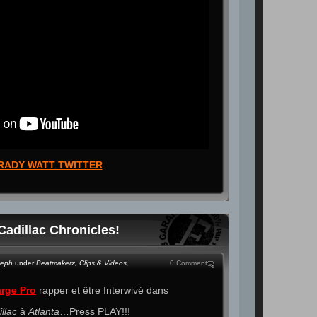
RADY WATT TWITTER
adillac Chronicles!
teph
under
Beatmakerz
,
Clips & Videos
,
0 Comment
rge Pro
rapper et être Interwivé dans
llac
à
Atlanta
…Press PLAY!!!