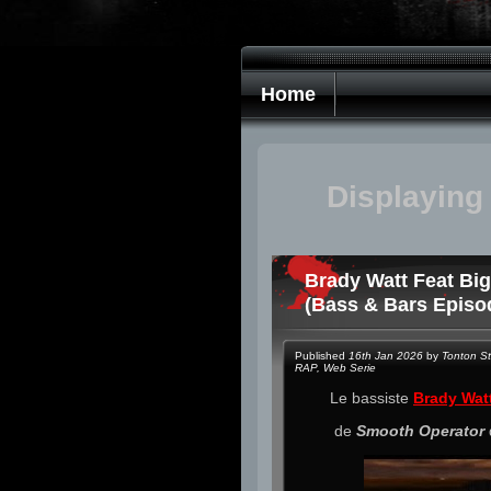
Home
Displaying
Brady Watt Feat Bi
(Bass & Bars Episo
Published
16th Jan 2026
by
Tonton S
RAP
,
Web Serie
Le bassiste
Brady Wat
de
Smooth Operator