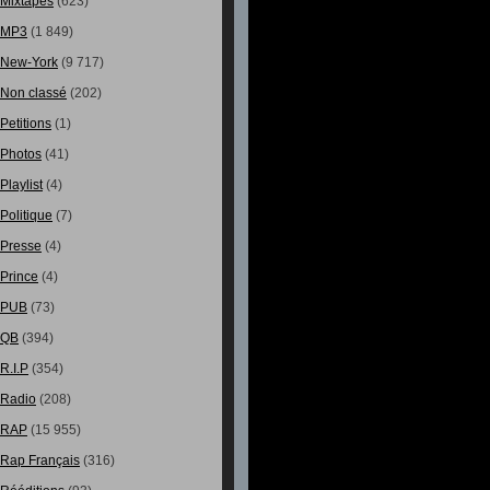
Mixtapes
(623)
MP3
(1 849)
New-York
(9 717)
Non classé
(202)
Petitions
(1)
Photos
(41)
Playlist
(4)
Politique
(7)
Presse
(4)
Prince
(4)
PUB
(73)
QB
(394)
R.I.P
(354)
Radio
(208)
RAP
(15 955)
Rap Français
(316)