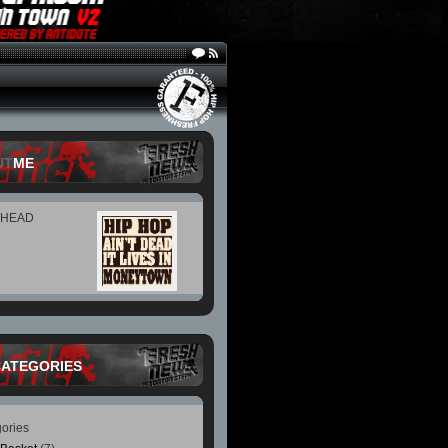
UT
ME
 HEAD
CATEGORIES
ories