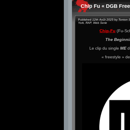
Chip Fu « DGB Free
Published
12th Août 2025
by
Tonton 
York
,
RAP
,
Web Serie
Chip-Fu
(Fu-Schn
The Beginni
Le clip du single
ME
de
« freestyle » de