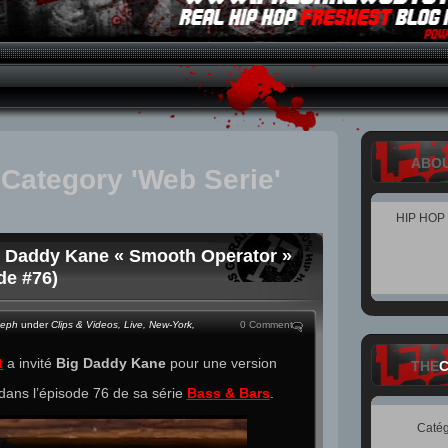
ABO
 Category 'Web Serie'
HIP HOP
g Daddy Kane « Smooth Operator »
de #76)
teph
under
Clips & Videos
,
Live
,
New-York
,
0 Comment
t
a invité
Big Daddy Kane
pour une version
THE
dans l’épisode 76 de sa série
Bass & Bars
.
Catég