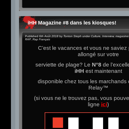
iHH Magazine #8 dans les kiosques!
Published
6th Août 2018
by
Tonton Steph
under
Culture
,
Interview
,
magasine
RAP
,
Rap Français
C’est le vacances et vous ne saviez p
allongé sur votre
serviette de plage? Le
N°8
de l’excel
iHH
est maintenant
disponible chez tous les marchands 
Relay
™
(si vous ne le trouvez pas, vous pouve
ligne
ici
)