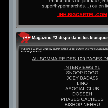
(marchands de journaux, Re
super/hypermarchés…) ou en li
IHH.BIGCARTEL.COM
iHH Magazine #3 dispo dans les kiosques
Published
31st Oct 2015
by
Tonton Steph
under
Culture
,
Interview
,
magasine
RAP
,
Rap Français
AU SOMMAIRE DES 100 PAGES D
INTERVIEWS XL
SNOOP DOGG
JOEY BADA$$
LINO
ASOCIAL CLUB
DOSSEH
PHASES CACHÉES
BISHOP NEHRU