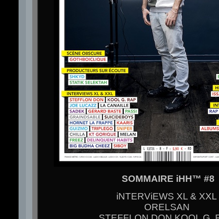
SOMMAIRE iHH™ #8
iNTERViEWS XL & XXL
ORELSAN
STEFFLON DON KOOL G. 