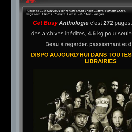
Published
17th Nov 2021
by
Tonton Steph
under
Culture
,
Humour
,
Livres
,
magasines
,
Photos
,
Politique
,
Presse
,
RAP
,
Rap Français
Get Busy
Anthologie
c’est
272
pages
des archives inédites,
4,5
kg pour seul
Beau à regarder, passionnant et drô
DISPO AUJOURD’HUI DANS TOUTES
LIBRAIRIES