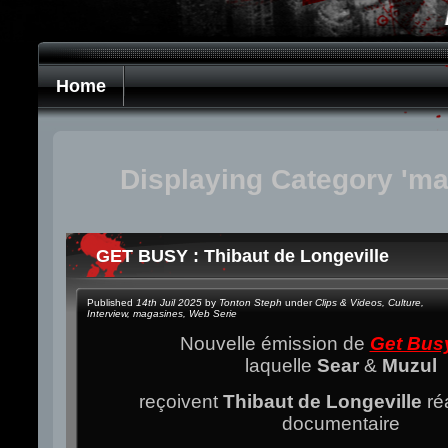
Home
Displaying Category 'ma
GET BUSY : Thibaut de Longeville
Published
14th Juil 2025
by
Tonton Steph
under
Clips & Videos
,
Culture
,
Interview
,
magasines
,
Web Serie
Nouvelle émission de
Get Bus
laquelle
Sear
&
Muzul
reçoivent
Thibaut de Longeville
réa
documentaire