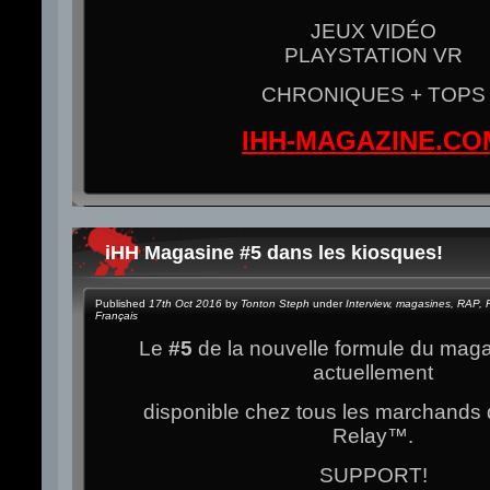
JEUX VIDÉO
PLAYSTATION VR
CHRONIQUES + TOPS
IHH-MAGAZINE.CO
iHH Magasine #5 dans les kiosques!
Published
17th Oct 2016
by
Tonton Steph
under
Interview
,
magasines
,
RAP
,
Français
Le
#5
de la nouvelle formule du mag
actuellement
disponible chez tous les marchands 
Relay
™.
SUPPORT!