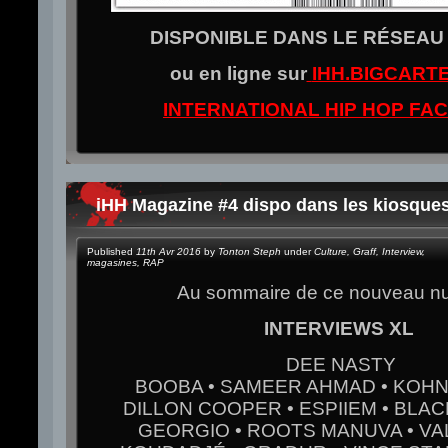
DISPONIBLE DANS LE RÉSEA
ou en ligne sur
IHH.BIGCART
INTERNATIONAL HIP HOP FA
iHH Magazine #4 dispo dans les kiosques
Published
11th Avr 2016
by
Tonton Steph
under
Culture
,
Graff
,
Interview
,
magasines
,
RAP
Au sommaire de ce nouveau nu
INTERVIEWS XL
DEE NASTY
BOOBA • SAMEER AHMAD • KOHND
DILLON COOPER • ESPIIEM • BLAC
GEORGIO • ROOTS MANUVA • VAL