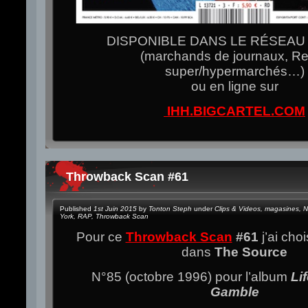
DISPONIBLE DANS LE RÉSEAU
(marchands de journaux, Re
super/hypermarchés…)
ou en ligne sur
IHH.BIGCARTEL.COM
Throwback Scan #61
Published
1st Juin 2015
by
Tonton Steph
under
Clips & Videos
,
magasines
,
N
York
,
RAP
,
Throwback Scan
Pour ce
Throwback Scan
#61
j’ai cho
dans
The Source
N°85 (octobre 1996) pour l’album
Li
Gamble