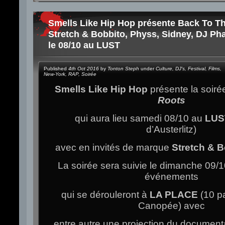
Smells Like Hip Hop présente Back To T
Stretch & Bobbito, Physs, Sidney, DJ P
le 08/10 au LUST
Published
4th Oct 2016
by
Tonton Steph
under
Culture
,
DJ's
,
Festival
,
Films
,
New-York
,
RAP
,
Soirée
Smells Like Hip Hop
présente la soiré
Roots
qui aura lieu samedi 08/10 au
LUS
d’Austerlitz)
avec en invités de marque
Stretch & B
La soirée sera suivie le dimanche 09/1
événements
qui se dérouleront à
LA PLACE
(10 p
Canopée) avec
entre autre une projection du document