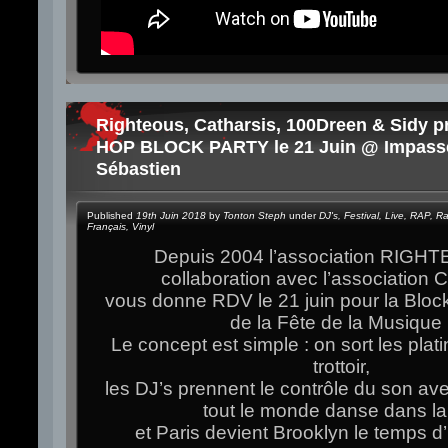
Righteous, Catharsis, 100Dreen & Sidy p
HOP BLOCK PARTY le 21 Juin @ Impasse
Sébastien
Published
19th Juin 2018
by
Tonton Steph
under
DJ's
,
Festival
,
Live
,
RAP
,
R
Français
,
Vinyl
Depuis 2004 l’association RIGH
collaboration avec l’association C
vous donne RDV le 21 juin pour la Bloc
de la Fête de la Musique 
Le concept est simple : on sort les plat
trottoir,
les DJ’s prennent le contrôle du son ave
tout le monde danse dans la
et Paris devient Brooklyn le temps d’