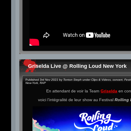
Griselda Live @ Rolling Loud New York
Published
3rd Nov 2021
by
Tonton Steph
under
Clips & Videos
,
concert
,
Festi
New-York
,
RAP
En attendant de voir la Team
Griselda
en con
voici l’intégralité de leur show au Festival
Rolling