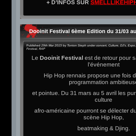
+ D’INFOS SUR
SMELLLIKEHIP
Dooinit Festival 6ème Edition du 31/03 a
Published
29th Mar 2015
by
Tonton Steph
under
concert
,
Culture
,
DJ's
,
Expo
,
Festival
,
RAP
Le
Dooinit Festival
est de retour pour s
l’événement
Hip Hop rennais propose une fois 
programmation ambitieus
et pointue. Du 31 mars au 5 avril les pur
culture
afro-américaine pourront se délecter du
scène Hip Hop,
beatmaking & Djing.