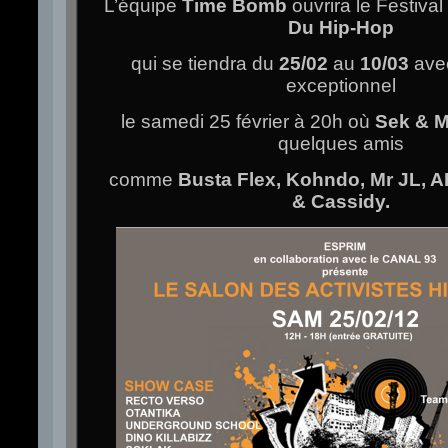
L’équipe
Time Bomb
ouvrira le Festival
Du Hip-Hop
qui se tiendra du
25/02
au
10/03
avec
exceptionnel
le samedi 25 février à 20h où
Sek & M
quelques amis
comme
Busta Flex, Kohndo, Mr JL, A
& Cassidy.