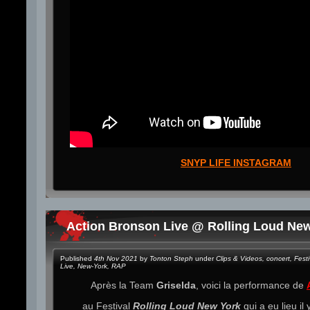
SNYP LIFE INSTAGRAM
Action Bronson Live @ Rolling Loud Ne
Published
4th Nov 2021
by
Tonton Steph
under
Clips & Videos
,
concert
,
Festi
Live
,
New-York
,
RAP
Après la Team
Griselda
, voici la performance de
au Festival
Rolling Loud New York
qui a eu lieu il