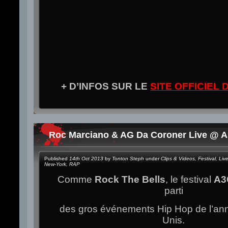
+ D’INFOS SUR LE
SITE OFFICIEL 
Roc Marciano & AG Da Coroner Live @ 
Published
14th Oct 2013
by
Tonton Steph
under
Clips & Videos
,
Festival
,
Liv
New-York
,
RAP
Comme
Rock The Bells
, le festival
A3
parti
des gros événements Hip Hop de l’ann
Unis.