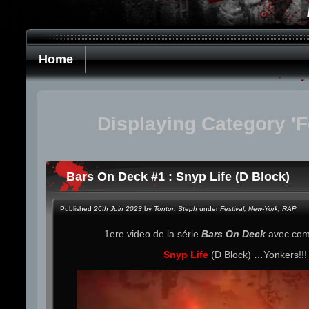
Home
Displaying Category 'Fe
Bars On Deck #1 : Snyp Life (D Block)
Published
26th Juin 2023
by
Tonton Steph
under
Festival
,
New-York
,
RAP
1ere video de la série
Bars On Deck
avec com
Snyp Life
(D Block) …Yonkers!!!