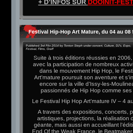
+ D’INFOS SUR
DOOINIT-FES
Festival Hip-Hop Art Mature, du 04 au 08 
Published
3rd Fév 2014
by
Tonton Steph
under
concert
,
Culture
,
DJ's
,
Expo
,
Festival
,
Films
,
Graff
Suite à trois éditions réussies en 2006
avec la participation de nombreux acti
dans le mouvement Hip Hop, le Fest
Art’mature poursuit son aventure et s’in
encore sur la ville d’Issy-les-Moulin
passionnés de Hip Hop comme ses 
Le Festival Hip Hop Art’mature IV – 4 au
A travers des expositions, concerts,
artistiques, projections, la réalisation
géante, mais aussi en accueillant l’éditi
End Of the Weak France, le Beatmaker 