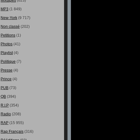
Mixtapes
(623)
MP3
(1 849)
New-York
(9 717)
Non classé
(202)
Petitions
(1)
Photos
(41)
Playlist
(4)
Politique
(7)
Presse
(4)
Prince
(4)
PUB
(73)
QB
(394)
R.I.P
(354)
Radio
(208)
RAP
(15 955)
Rap Français
(316)