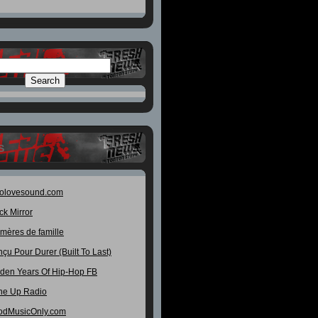
S
rolovesound.com
ck Mirror
mères de famille
çu Pour Durer (Built To Last)
den Years Of Hip-Hop FB
ne Up Radio
odMusicOnly.com