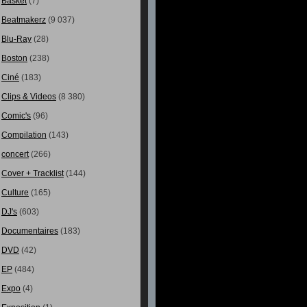
Basket
(7)
Beatmakerz
(9 037)
Blu-Ray
(28)
Boston
(238)
Ciné
(183)
Clips & Videos
(8 380)
Comic's
(96)
Compilation
(143)
concert
(266)
Cover + Tracklist
(144)
Culture
(165)
DJ's
(603)
Documentaires
(183)
DVD
(42)
EP
(484)
Expo
(4)