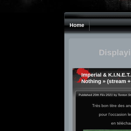
Home
Display
Imperial & K.I.N.E.
Nothing » (stream 
Published
20th Fév 2021
by
Tonton S
Très bon titre des an
pour l’occasion l
en télécha