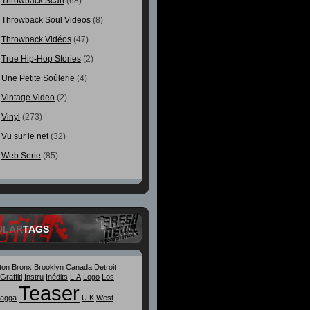
Throwback Scan
(68)
Throwback Soul Videos
(8)
Throwback Vidéos
(47)
True Hip-Hop Stories
(2)
Une Petite Soûlerie
(4)
Vintage Video
(2)
Vinyl
(273)
Vu sur le net
(32)
Web Serie
(85)
ULAR
TAGS
ton
Bronx
Brooklyn
Canada
Detroit
Graffiti
Instru
Inédits
L.A
Logo
Los
Teaser
agga
U.K
West