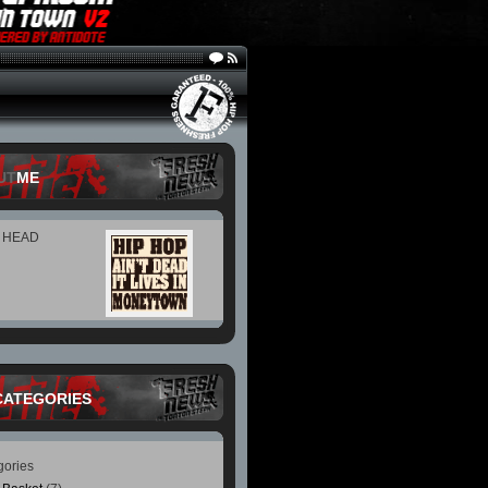
UT
ME
P HEAD
CATEGORIES
gories