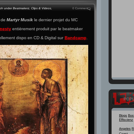
ph
under
Beatmakerz
,
Clips & Videos
,
0 Comment
t de
Martyr Musik
le dernier projet du MC
nesty
entièrement produit par le beatmaker
ellement dispo en CD & Digital sur
Bandcamp
.
POP
Blogs
Bos
Effiscienz
Angeles
R
Coast