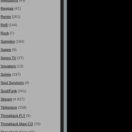
Rééditions
(93)
Reggae
(41)
Remix
(261)
RnB
(144)
Rock
(7)
Samples
(164)
Sappe
(9)
Series TV
(37)
Sneakers
(13)
Soirée
(197)
Soul Survivors
(4)
Soul/Funk
(241)
Stream
(4 827)
Télévision
(158)
Throwback FLY
(5)
Throwback Maxi CD
(70)