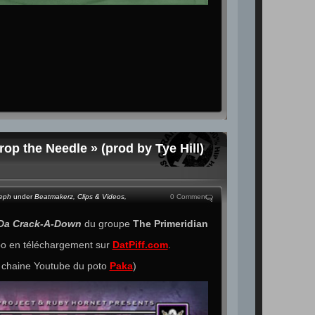
rop the Needle » (prod by Tye Hill)
teph
under
Beatmakerz
,
Clips & Videos
,
0 Comment
Da Crack-A-Down
du groupe
The Primeridian
po en téléchargement sur
DatPiff.com
.
a chaine Youtube du poto
Paka
)