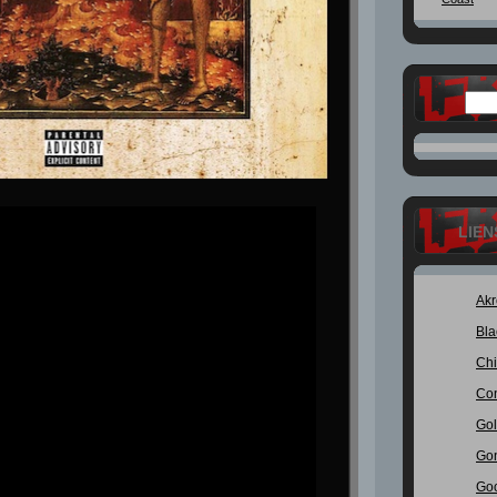
LIEN
Ak
Bla
Chi
Con
Gol
Go
Go