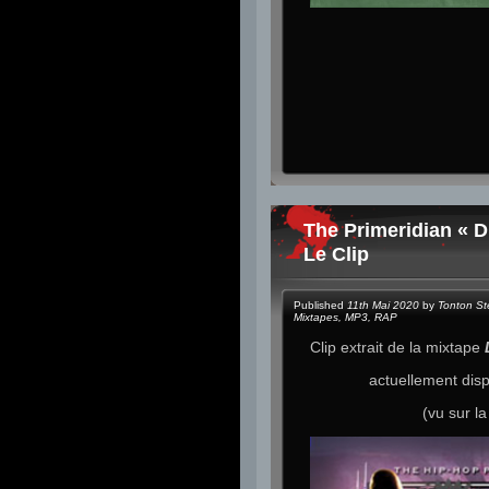
The Primeridian « D
Le Clip
Published
11th Mai 2020
by
Tonton S
Mixtapes
,
MP3
,
RAP
Clip extrait de la mixtape
actuellement dis
(vu sur l