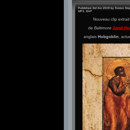
Published
3rd Avr 2019
by
Tonton Ste
MP3
,
RAP
Nouveau clip extrai
de
Baltimore
Jamil Ho
anglais
Hobgoblin
, actu