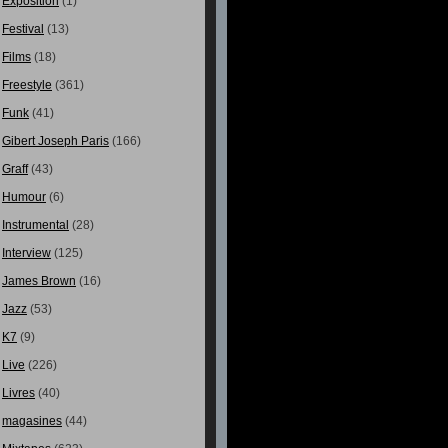
Exposition
(1)
Festival
(13)
Films
(18)
Freestyle
(361)
Funk
(41)
Gibert Joseph Paris
(166)
Graff
(43)
Humour
(6)
Instrumental
(28)
Interview
(125)
James Brown
(16)
Jazz
(53)
K7
(9)
Live
(226)
Livres
(40)
magasines
(44)