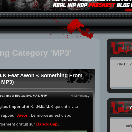
ABO
ing Category 'MP3'
HIP HO
T.I.K Feat Awon « Something From
+ MP3)
teph
under
Beatmakerz
,
MP3
,
RAP
0 Comment
glais
Imperial
&
K.I.N.E.T.I.K
qui ont invité
THE
e rappeur
Awon
. Le morceau est dispo
rgement gratuit sur
Bandcamp
.
Caté