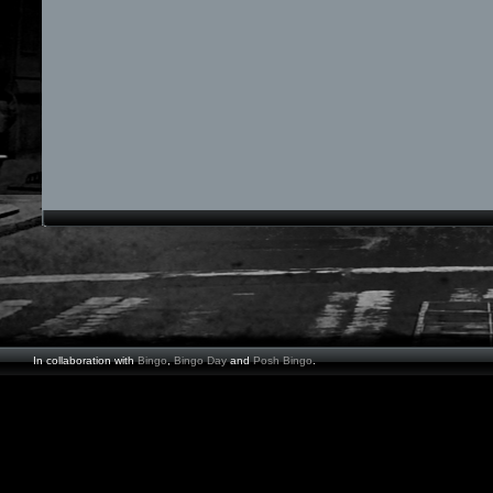
In collaboration with
Bingo
,
Bingo Day
and
Posh Bingo
.