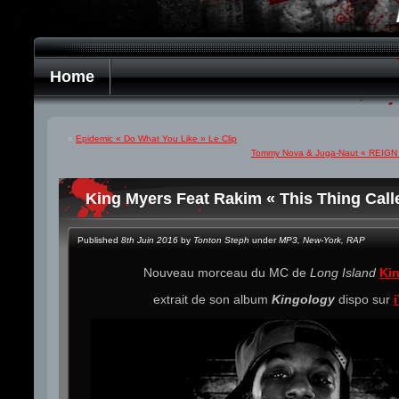
Home
«
Epidemic « Do What You Like » Le Clip
Tommy Nova & Juga-Naut « REIGN 
King Myers Feat Rakim « This Thing Call
Published
8th Juin 2016
by
Tonton Steph
under
MP3
,
New-York
,
RAP
Nouveau morceau du MC de
Long Island
Ki
extrait de son album
Kingology
dispo sur