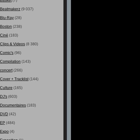
Basket
(7)
Beatmakerz
(9 037)
Blu-Ray
(28)
Boston
(238)
Ciné
(183)
Clips & Videos
(8 380)
Comic's
(96)
Compilation
(143)
concert
(266)
Cover + Tracklist
(144)
Culture
(165)
DJ's
(603)
Documentaires
(183)
DVD
(42)
EP
(484)
Expo
(4)