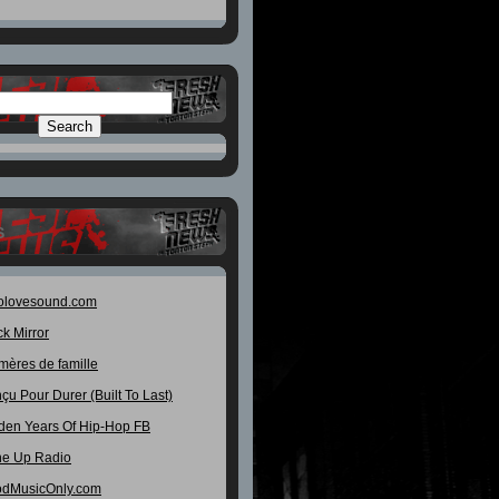
S
olovesound.com
ck Mirror
mères de famille
çu Pour Durer (Built To Last)
den Years Of Hip-Hop FB
e Up Radio
dMusicOnly.com