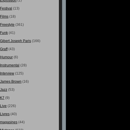
Exposition
(1)
Festival
(13)
Films
(18)
Freestyle
(361)
Funk
(41)
Gibert Joseph Paris
(166)
Graff
(43)
Humour
(6)
Instrumental
(28)
Interview
(125)
James Brown
(16)
Jazz
(53)
K7
(9)
Live
(226)
Livres
(40)
magasines
(44)