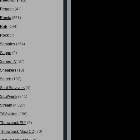
Rééditions
(93)
Reggae
(41)
Remix
(261)
RnB
(144)
Rock
(7)
Samples
(164)
Sappe
(9)
Series TV
(37)
Sneakers
(13)
Soirée
(197)
Soul Survivors
(4)
Soul/Funk
(241)
Stream
(4 827)
Télévision
(158)
Throwback FLY
(5)
Throwback Maxi CD
(70)