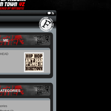
UT
ME
 HEAD
CATEGORIES
ories