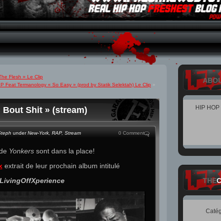
he Flesh » Le Clip
ABO
P Feat Termanology « So Easy » (prod by Statik Selektah) Le Clip
»
HIP HOP
Bout Shit » (stream)
Steph
under
New-York
,
RAP
,
Stream
0 Comment
 de
Yonkers
sont dans la place!
x
extrait de leur prochain album intitulé
LivingOffXperience
THE
Catég