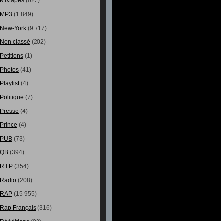
Mixtapes
(623)
MP3
(1 849)
New-York
(9 717)
Non classé
(202)
Petitions
(1)
Photos
(41)
Playlist
(4)
Politique
(7)
Presse
(4)
Prince
(4)
PUB
(73)
QB
(394)
R.I.P
(354)
Radio
(208)
RAP
(15 955)
Rap Français
(316)