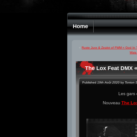
Home
«
Ruste Juxx & Zealot of FWM « God In T
Wais 
The Lox Feat DMX « 
Published
19th Août 2020
by
Tonton 
Les gars
Nouveau
The Lo