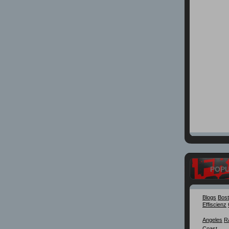
POP
Blogs
Bos
Effiscienz
Angeles
R
Coast