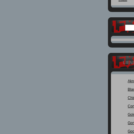
LIEN
Akr
Bla
Chi
Con
Gol
Gon
Goo