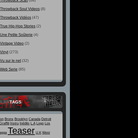
Throwback Scan
(68)
Throwback Soul Videos
(8)
Throwback Vidéos
(47)
True Hip-Hop Stories
(2)
Une Petite Soûlerie
(4)
Vintage Video
(2)
Vinyl
(273)
Vu sur le net
(32)
Web Serie
(85)
ULAR
TAGS
ton
Bronx
Brooklyn
Canada
Detroit
Graffiti
Instru
Inédits
L.A
Logo
Los
Teaser
agga
U.K
West