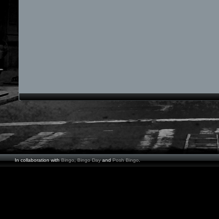
In collaboration with
Bingo
,
Bingo Day
and
Posh Bingo
.