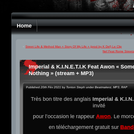
Home
«
Street Life & Method Man « Story Of My Life » (prod by K Def) Le Clip
Nef Feat Rome Streetz 
Imperial & K.I.N.E.T.I.K Feat Awon « So
Nothing » (stream + MP3)
Published
20th Fév 2021
by
Tonton Steph
under
Beatmakerz
,
MP3
,
RAP
Très bon titre des anglais
Imperial
&
K.I.N.
invité
pour l’occasion le rappeur
Awon
. Le morc
en téléchargement gratuit sur
Band