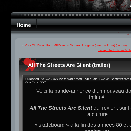
Home
«
Your Old Droog Feat MF Doom « Dropout Boogie » (prod by Edan) (stream)
Benny The Butcher & Har
All The Streets Are Silent (trailer)
Published
9th Juin 2021
by
Tonton Steph
under
Ciné
,
Culture
,
Documentaires
New-York
,
RAP
Voici la bande-annonce d’un nouveau d
intitulé
All The Streets Are Silent
qui revient sur 
la culture
« skateboard » à la fin des années 80 et