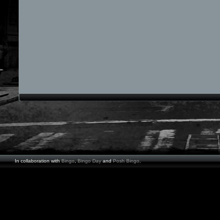
In collaboration with
Bingo
,
Bingo Day
and
Posh Bingo
.