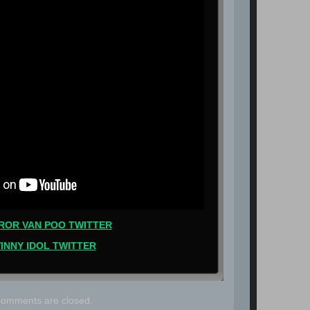
ROR VAN POO TWITTER
INNY IDOL TWITTER
omments are closed.