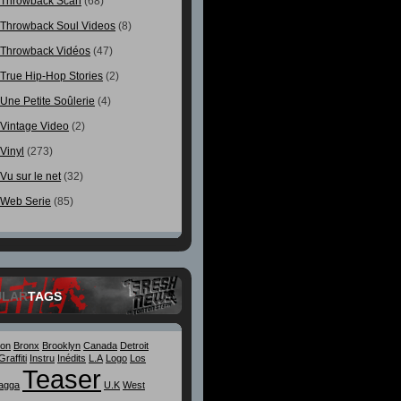
Throwback Scan
(68)
Throwback Soul Videos
(8)
Throwback Vidéos
(47)
True Hip-Hop Stories
(2)
Une Petite Soûlerie
(4)
Vintage Video
(2)
Vinyl
(273)
Vu sur le net
(32)
Web Serie
(85)
ULAR
TAGS
ton
Bronx
Brooklyn
Canada
Detroit
Graffiti
Instru
Inédits
L.A
Logo
Los
Teaser
agga
U.K
West