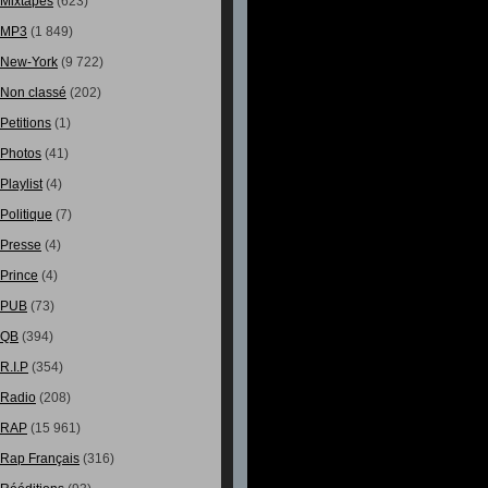
Mixtapes
(623)
MP3
(1 849)
New-York
(9 722)
Non classé
(202)
Petitions
(1)
Photos
(41)
Playlist
(4)
Politique
(7)
Presse
(4)
Prince
(4)
PUB
(73)
QB
(394)
R.I.P
(354)
Radio
(208)
RAP
(15 961)
Rap Français
(316)