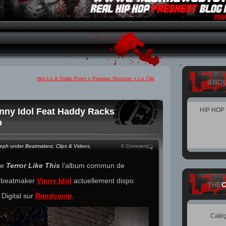
Him Lo & Giallo Point « Parisian Shootaz » Le Clip
»
ABO
inny Idol Feat Haddy Racks
HIP HOP
p
teph
under
Beatmakerz
,
Clips & Videos
,
0 Comment
de
Terror Like This
l’album commun de
 beatmaker
Vinny Idol
actuellement dispo
THE
 Digital sur
Bandcamp
.
Catég