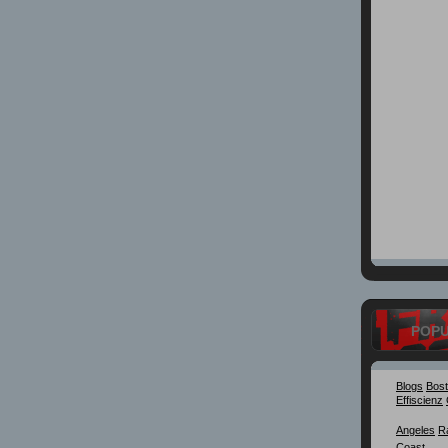
POP
Blogs
Bos
Effiscienz
Angeles
R
Coast