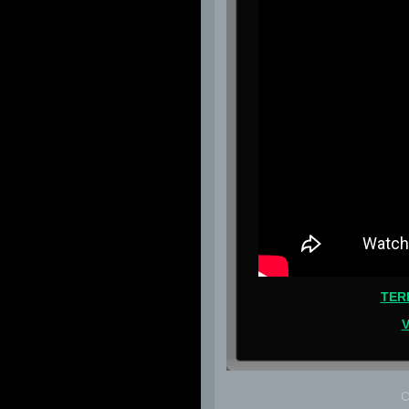
TER
V
C