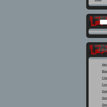
LIEN
Akr
Bla
Chi
Con
Gol
Gon
Goo