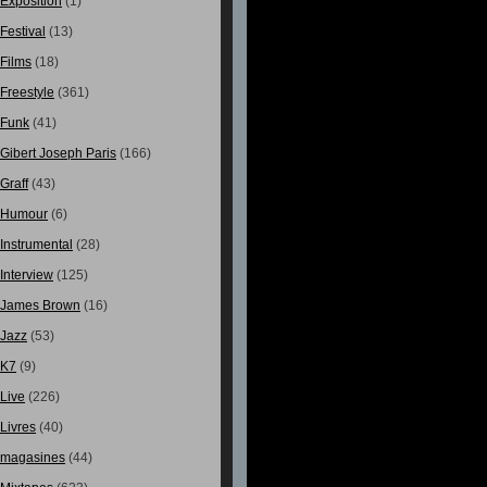
Exposition
(1)
Festival
(13)
Films
(18)
Freestyle
(361)
Funk
(41)
Gibert Joseph Paris
(166)
Graff
(43)
Humour
(6)
Instrumental
(28)
Interview
(125)
James Brown
(16)
Jazz
(53)
K7
(9)
Live
(226)
Livres
(40)
magasines
(44)