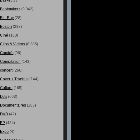
Basket
(7)
Beatmakerz
(9 042)
Blu-Ray
(28)
Boston
(238)
Ciné
(183)
Clips & Videos
(8 385)
Comic's
(96)
Compilation
(143)
concert
(266)
Cover + Tracklist
(144)
Culture
(165)
DJ's
(603)
Documentaires
(183)
DVD
(42)
EP
(484)
Expo
(4)