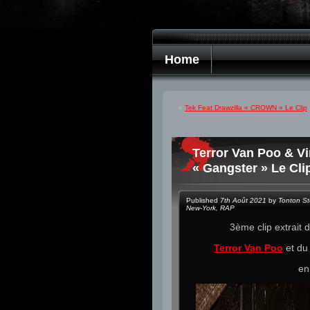
Home
«
Tek Feat Drawzilla « CROWN » Le Clip
Terror Van Poo & V
« Gangster » Le Cli
Published
7th Août 2021
by
Tonton S
New-York
,
RAP
3ème clip extrait 
Terror Van Poo
et du
en