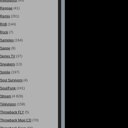
Rééditions
(93)
Reggae
(41)
Remix
(261)
RnB
(144)
Rock
(7)
Samples
(164)
Sappe
(9)
Series TV
(37)
Sneakers
(13)
Soirée
(197)
Soul Survivors
(4)
Soul/Funk
(241)
Stream
(4 828)
Télévision
(158)
Throwback FLY
(5)
Throwback Maxi CD
(70)