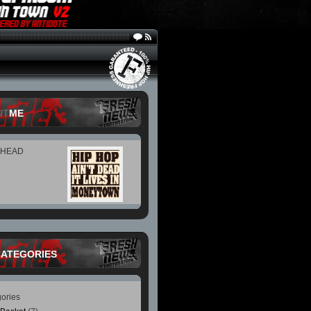
UT
ME
 HEAD
CATEGORIES
ories