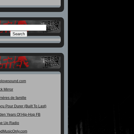
S
olovesound.com
ck Mirror
mères de famille
çu Pour Durer (Built To Last)
den Years Of Hip-Hop FB
e Up Radio
dMusicOnly.com