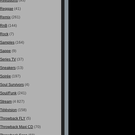
Rééditions
(93)
Reggae
(41)
Remix
(261)
RnB
(144)
Rock
(7)
Samples
(164)
Sappe
(9)
Series TV
(37)
Sneakers
(13)
Soirée
(197)
Soul Survivors
(4)
Soul/Funk
(241)
Stream
(4 827)
Télévision
(158)
Throwback FLY
(5)
Throwback Maxi CD
(70)