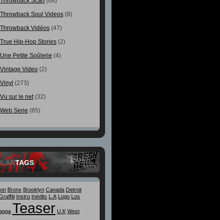
Throwback Scan
(68)
Throwback Soul Videos
(8)
Throwback Vidéos
(47)
True Hip-Hop Stories
(2)
Une Petite Soûlerie
(4)
Vintage Video
(2)
Vinyl
(273)
Vu sur le net
(32)
Web Serie
(85)
ULAR
TAGS
ton
Bronx
Brooklyn
Canada
Detroit
Graffiti
Instru
Inédits
L.A
Logo
Los
Teaser
agga
U.K
West