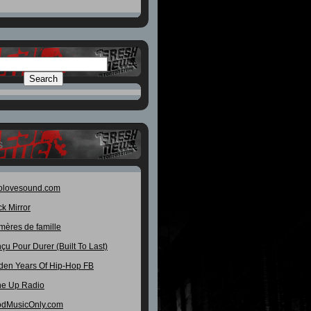
S
olovesound.com
ck Mirror
mères de famille
çu Pour Durer (Built To Last)
den Years Of Hip-Hop FB
e Up Radio
dMusicOnly.com