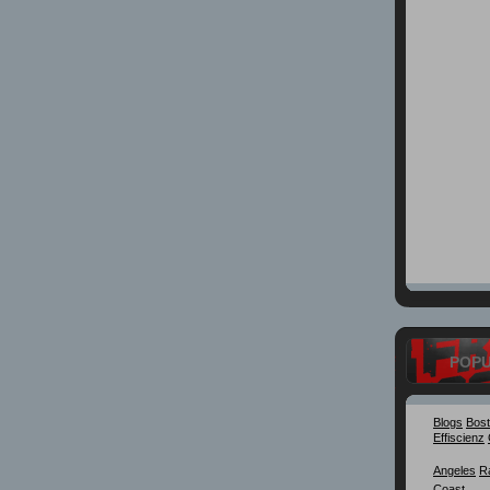
POP
Blogs
Bos
Effiscienz
Angeles
R
Coast