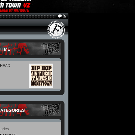
UT
ME
 HEAD
CATEGORIES
ories