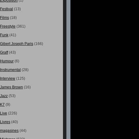
Exposition
(1)
Festival
(13)
Films
(18)
Freestyle
(361)
Funk
(41)
Gibert Joseph Paris
(166)
Graff
(43)
Humour
(6)
Instrumental
(28)
Interview
(125)
James Brown
(16)
Jazz
(53)
K7
(9)
Live
(226)
Livres
(40)
magasines
(44)