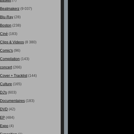
Basket
(7)
Beatmakerz
(9 037)
Blu-Ray
(28)
Boston
(238)
Ciné
(183)
Clips & Videos
(8 380)
Comic's
(96)
Compilation
(143)
concert
(266)
Cover + Tracklist
(144)
Culture
(165)
DJ's
(603)
Documentaires
(183)
DVD
(42)
EP
(484)
Expo
(4)