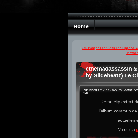
Home
«
Stu Bangas Feat Snak The Ripper & Y
Termano
ethemadassassin & 
by Slidebeatz) Le Cl
Published
6th Sep 2021
by
Tonton St
RAP
2ème clip extrait 
l’album commun d
actuelleme
Vu sur la