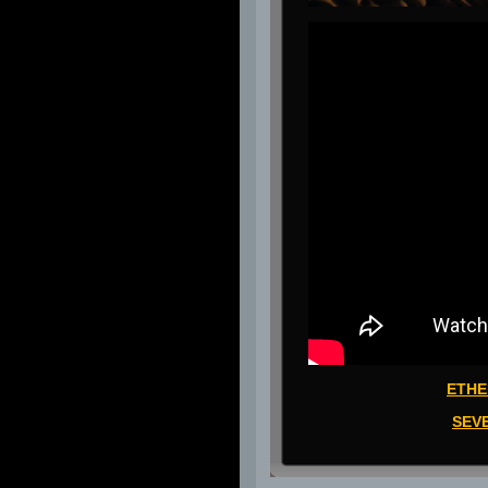
ETHE
SEV