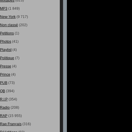
Mixtapes
(623)
MP3
(1 849)
New-York
(9 717)
Non classé
(202)
Petitions
(1)
Photos
(41)
Playlist
(4)
Politique
(7)
Presse
(4)
Prince
(4)
PUB
(73)
QB
(394)
R.I.P
(354)
Radio
(208)
RAP
(15 955)
Rap Français
(316)