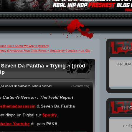
oung Sin « Outta My Way » (stream)
ABO
logy & Amadeus Feat Chris Rivers « Superiority Complex » Le Clip
»
HIP HOP
Seven Da Pantha « Trying » (prod
ip
eph
under
Beatmakerz
,
Clips & Videos
,
0 Comment
de
Carter-N-Newton : The Field Report
e
ethemadassassin
&
Seven Da Pantha
THE
nt dispo en Digital sur
Spotify
.
chaine Youtube
du poto
PAKA
Catég