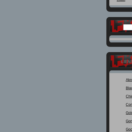
LIEN
Akr
Bla
Chi
Con
Gol
Gon
Goo