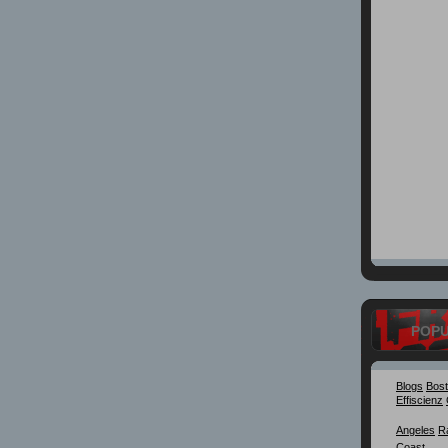
POP
Blogs
Bos
Effiscienz
Angeles
R
Coast