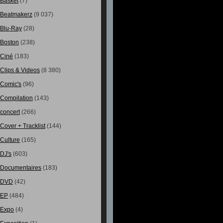
Basket
(7)
Beatmakerz
(9 037)
Blu-Ray
(28)
Boston
(238)
Ciné
(183)
Clips & Videos
(8 380)
Comic's
(96)
Compilation
(143)
concert
(266)
Cover + Tracklist
(144)
Culture
(165)
DJ's
(603)
Documentaires
(183)
DVD
(42)
EP
(484)
Expo
(4)