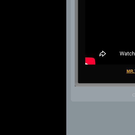
MR.
C