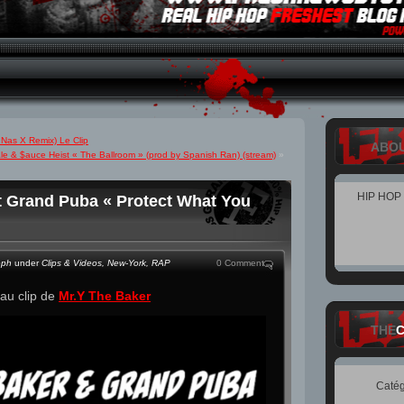
 Nas X Remix) Le Clip
ABO
le & $auce Heist « The Ballroom » (prod by Spanish Ran) (stream)
»
HIP HOP
t Grand Puba « Protect What You
eph
under
Clips & Videos
,
New-York
,
RAP
0 Comment
au clip de
Mr.Y The Baker
THE
Catég