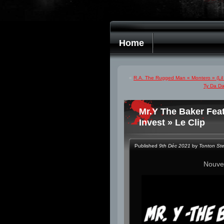
Home
«
R.A. The Rugged Man « Montero » (Lil
Ty Da Da
Mr.Y The Baker Fea
Invest » Le Clip
Published
9th Déc 2021
by
Tonton St
Nouve