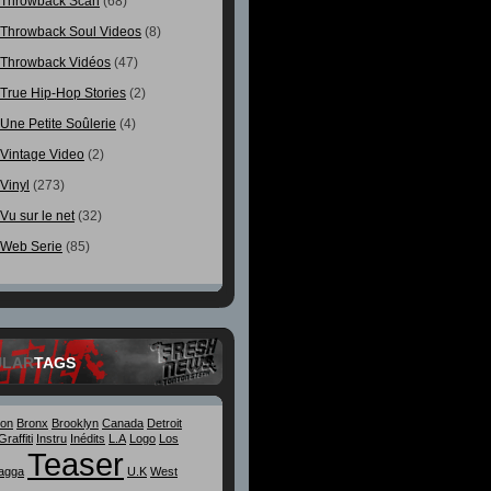
Throwback Scan
(68)
Throwback Soul Videos
(8)
Throwback Vidéos
(47)
True Hip-Hop Stories
(2)
Une Petite Soûlerie
(4)
Vintage Video
(2)
Vinyl
(273)
Vu sur le net
(32)
Web Serie
(85)
ULAR
TAGS
ton
Bronx
Brooklyn
Canada
Detroit
Graffiti
Instru
Inédits
L.A
Logo
Los
Teaser
agga
U.K
West