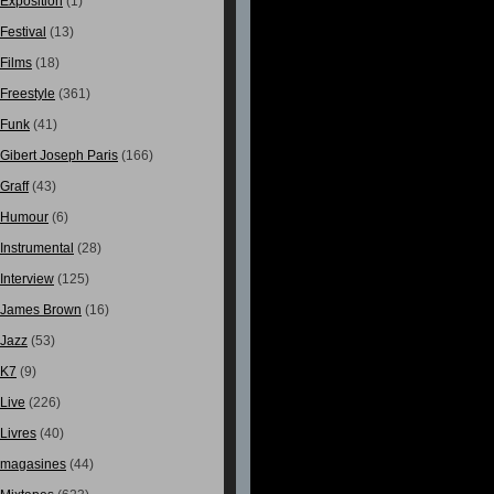
Exposition
(1)
Festival
(13)
Films
(18)
Freestyle
(361)
Funk
(41)
Gibert Joseph Paris
(166)
Graff
(43)
Humour
(6)
Instrumental
(28)
Interview
(125)
James Brown
(16)
Jazz
(53)
K7
(9)
Live
(226)
Livres
(40)
magasines
(44)