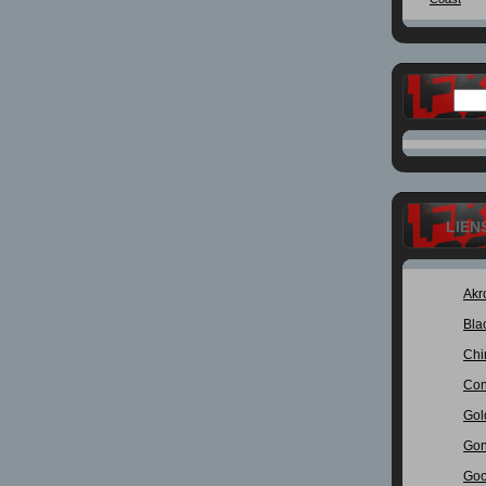
LIEN
Akr
Bla
Chi
Con
Gol
Gon
Goo