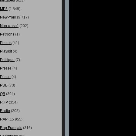
Mixtapes
(623)
MP3
(1 849)
New-York
(9 717)
Non classé
(202)
Petitions
(1)
Photos
(41)
Playlist
(4)
Politique
(7)
Presse
(4)
Prince
(4)
PUB
(73)
QB
(394)
R.I.P
(354)
Radio
(208)
RAP
(15 955)
Rap Français
(316)