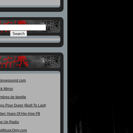
S
olovesound.com
ck Mirror
mères de famille
çu Pour Durer (Built To Last)
den Years Of Hip-Hop FB
e Up Radio
dMusicOnly.com