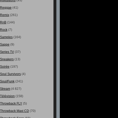
Rééditions
(93)
Reggae
(41)
Remix
(261)
RnB
(144)
Rock
(7)
Samples
(164)
Sappe
(9)
Series TV
(37)
Sneakers
(13)
Soirée
(197)
Soul Survivors
(4)
Soul/Funk
(241)
Stream
(4 827)
Télévision
(158)
Throwback FLY
(5)
Throwback Maxi CD
(70)