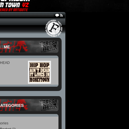
UT
ME
 HEAD
CATEGORIES
ories