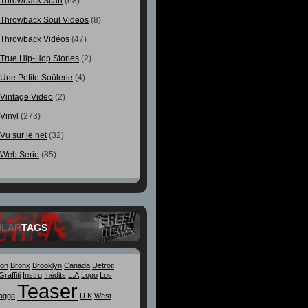
Throwback Scan
(68)
Throwback Soul Videos
(8)
Throwback Vidéos
(47)
True Hip-Hop Stories
(2)
Une Petite Soûlerie
(4)
Vintage Video
(2)
Vinyl
(273)
Vu sur le net
(32)
Web Serie
(85)
ULAR
TAGS
ton
Bronx
Brooklyn
Canada
Detroit
Graffiti
Instru
Inédits
L.A
Logo
Los
Teaser
agga
U.K
West