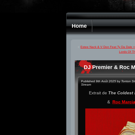
Home
«
Estee Nack & V Don Feat Ty Da Dale 
Lords Of T
DJ Premier & Roc Ma
Published
9th Août 2025
by
Tonton S
Stream
Extrait de
The Coldest 
&
Roc Marci