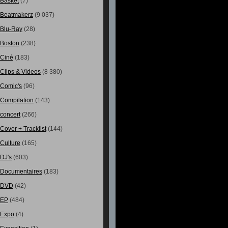
Basket
(7)
Beatmakerz
(9 037)
Blu-Ray
(28)
Boston
(238)
Ciné
(183)
Clips & Videos
(8 380)
Comic's
(96)
Compilation
(143)
concert
(266)
Cover + Tracklist
(144)
Culture
(165)
DJ's
(603)
Documentaires
(183)
DVD
(42)
EP
(484)
Expo
(4)