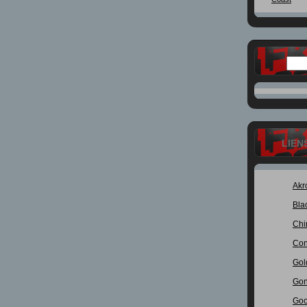
LIEN
Akr
Bla
Chi
Con
Gol
Gon
Goo