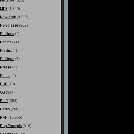
Mixtapes
(623)
MP3
(1 849)
New-York
(9 717)
Non classé
(202)
Petitions
(1)
Photos
(41)
Playlist
(4)
Politique
(7)
Presse
(4)
Prince
(4)
PUB
(73)
QB
(394)
R.I.P
(354)
Radio
(208)
RAP
(15 955)
Rap Français
(316)