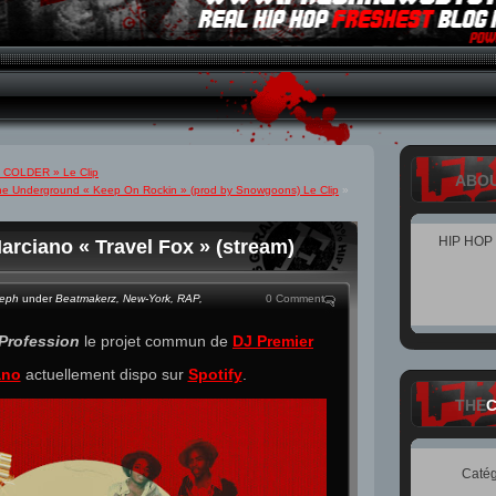
« COLDER » Le Clip
ABO
he Underground « Keep On Rockin » (prod by Snowgoons) Le Clip
»
HIP HOP
rciano « Travel Fox » (stream)
teph
under
Beatmakerz
,
New-York
,
RAP
,
0 Comment
Profession
le projet commun de
DJ Premier
ano
actuellement dispo sur
Spotify
.
THE
Catég