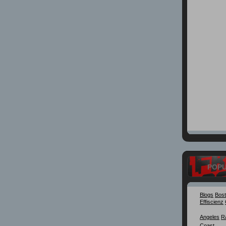
POP
Blogs
Bos
Effiscienz
Angeles
R
Coast