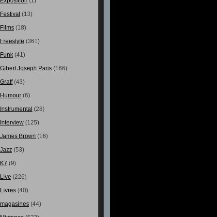
Exposition
(1)
Festival
(13)
Films
(18)
Freestyle
(361)
Funk
(41)
Gibert Joseph Paris
(166)
Graff
(43)
Humour
(6)
Instrumental
(28)
Interview
(125)
James Brown
(16)
Jazz
(53)
K7
(9)
Live
(226)
Livres
(40)
magasines
(44)