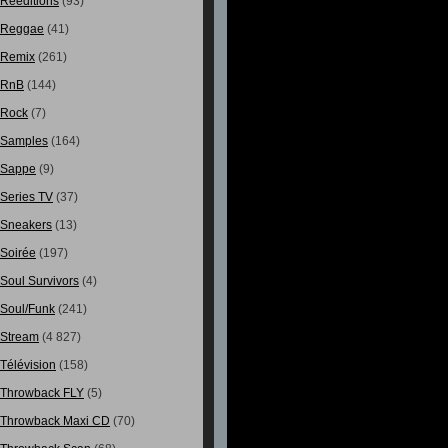
Rééditions
(93)
Reggae
(41)
Remix
(261)
RnB
(144)
Rock
(7)
Samples
(164)
Sappe
(9)
Series TV
(37)
Sneakers
(13)
Soirée
(197)
Soul Survivors
(4)
Soul/Funk
(241)
Stream
(4 827)
Télévision
(158)
Throwback FLY
(5)
Throwback Maxi CD
(70)