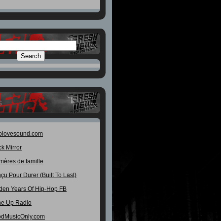
S
olovesound.com
ck Mirror
mères de famille
çu Pour Durer (Built To Last)
den Years Of Hip-Hop FB
e Up Radio
dMusicOnly.com