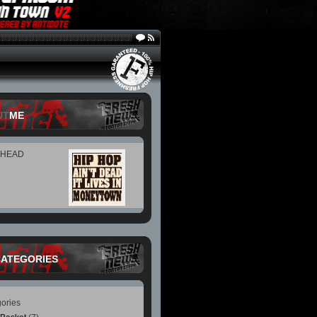
UT
ME
 HEAD
CATEGORIES
ories