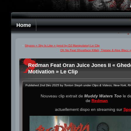
Home
«
Skyzoo « Sky Is Like » (prod by DJ Manipulator) Le Clip
Oh No Feat Ghostface Killah, Tristate & Aloe Blacc 
Redman Feat Oran Juice Jones II « Ghe
Motivation » Le Clip
Published
2nd Déc 2025
by
Tonton Steph
under
Clips & Videos
,
New-York
,
R
Nouveau clip extrait de
Muddy Waters Too
le d
de
Redman
actuellement dispo en streaming sur
Spo