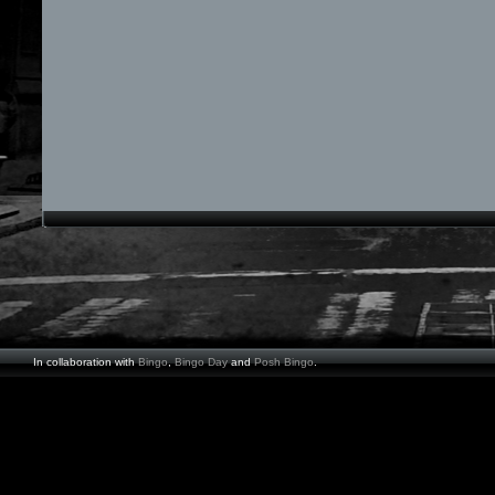
In collaboration with
Bingo
,
Bingo Day
and
Posh Bingo
.