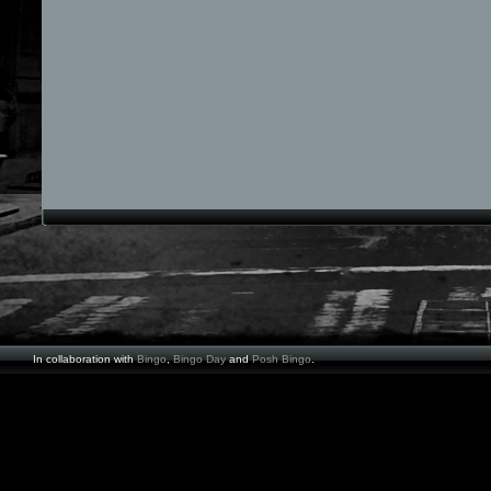
In collaboration with
Bingo
,
Bingo Day
and
Posh Bingo
.