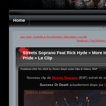
Home
«
Larry June, Curren$y & The Alchemist « Drive Alone » Le Clip
Dredknotz « Foul Weather »
Streets Soprano Feat Rick Hyde « More In
Pride » Le Clip
Published
26th Fév 2026
by
Tonton Steph
under
Clips & Videos
,
RAP
Nouveau clip de
Streets Soprano
(BSF) extrait de s
Success Or Death
actuellement dispo sur
S