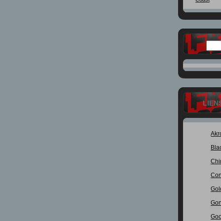
LIEN
Akr
Bla
Chi
Con
Gol
Gon
Goo