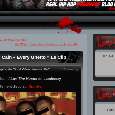
y 9th Wonder) Le Clip
ABO
Jay Worthy, Rome Streetz & Evidence « IF I » Le Clip
»
HIP HOP
Cain « Every Ghetto » Le Clip
teph
under
Clips & Videos
,
New-York
,
RAP
0 Comment
’album
I Luv The Hustle
de
Lambeezy
llement dispo sur
Spotify
.
THE
Catég