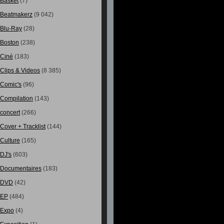
Basket
(7)
Beatmakerz
(9 042)
Blu-Ray
(28)
Boston
(238)
Ciné
(183)
Clips & Videos
(8 385)
Comic's
(96)
Compilation
(143)
concert
(266)
Cover + Tracklist
(144)
Culture
(165)
DJ's
(603)
Documentaires
(183)
DVD
(42)
EP
(484)
Expo
(4)