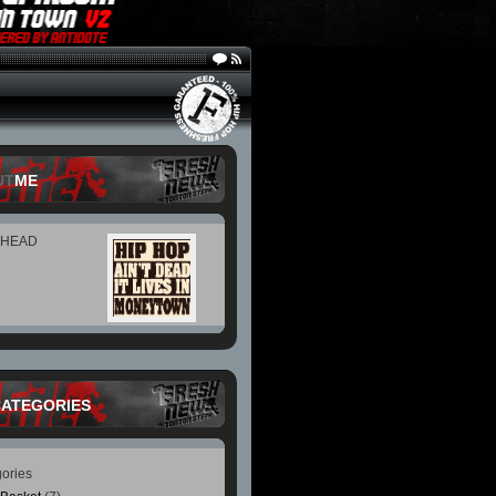
UT
ME
 HEAD
CATEGORIES
ories