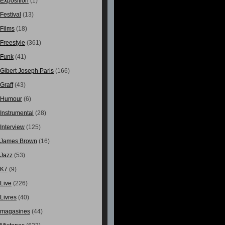
Exposition
(1)
Festival
(13)
Films
(18)
Freestyle
(361)
Funk
(41)
Gibert Joseph Paris
(166)
Graff
(43)
Humour
(6)
Instrumental
(28)
Interview
(125)
James Brown
(16)
Jazz
(53)
K7
(9)
Live
(226)
Livres
(40)
magasines
(44)