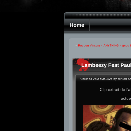
Home
«
Reuben Vincent « ANYTHING » (prod b
Lambeezy Feat Paul 
Published
26th Mai 2026
by
Tonton S
Clip extrait de l
actue