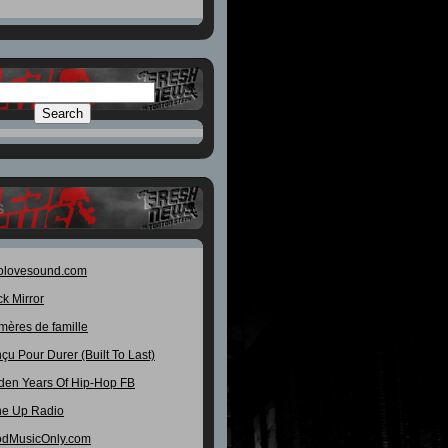
S
olovesound.com
ck Mirror
mères de famille
çu Pour Durer (Built To Last)
den Years Of Hip-Hop FB
e Up Radio
dMusicOnly.com