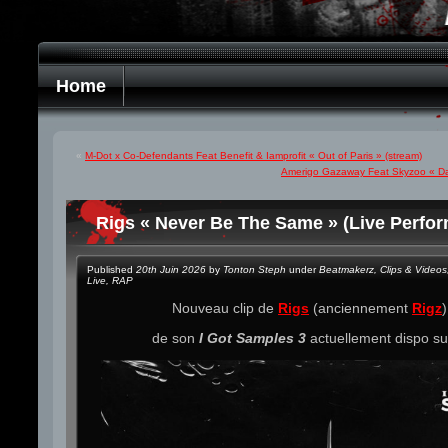
Home
«
M-Dot x Co-Defendants Feat Benefit & Iamprofit « Out of Paris » (stream)
Amerigo Gazaway Feat Skyzoo « Dad
Rigs « Never Be The Same » (Live Perfo
Published
20th Juin 2026
by
Tonton Steph
under
Beatmakerz
,
Clips & Videos
Live
,
RAP
Nouveau clip de
Rigs
(anciennement
Rigz
)
de son
I Got Samples 3
actuellement dispo s