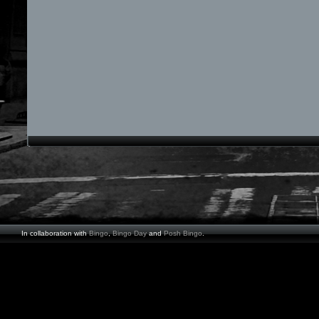
In collaboration with
Bingo
,
Bingo Day
and
Posh Bingo
.