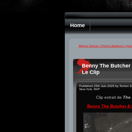
Home
«
Magno Garcia « Poem Libations » (prod
Benny The Butcher 
Le Clip
Published
25th Juin 2026
by
Tonton S
New-York
,
RAP
Clip extrait de
The 
Benny The Butcher & 