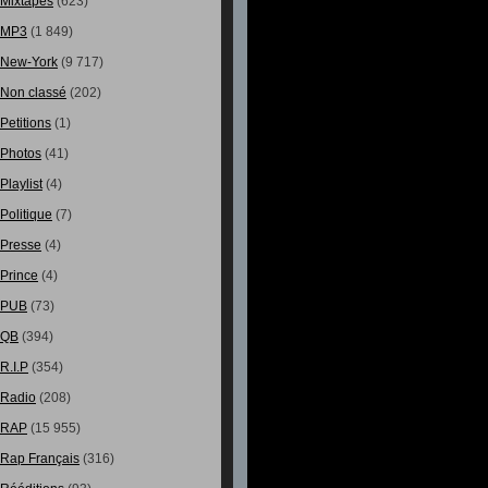
Mixtapes
(623)
MP3
(1 849)
New-York
(9 717)
Non classé
(202)
Petitions
(1)
Photos
(41)
Playlist
(4)
Politique
(7)
Presse
(4)
Prince
(4)
PUB
(73)
QB
(394)
R.I.P
(354)
Radio
(208)
RAP
(15 955)
Rap Français
(316)