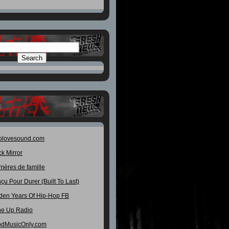
S
olovesound.com
ck Mirror
mères de famille
çu Pour Durer (Built To Last)
den Years Of Hip-Hop FB
e Up Radio
dMusicOnly.com