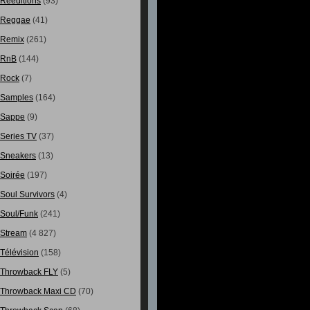
Rééditions
(93)
Reggae
(41)
Remix
(261)
RnB
(144)
Rock
(7)
Samples
(164)
Sappe
(9)
Series TV
(37)
Sneakers
(13)
Soirée
(197)
Soul Survivors
(4)
Soul/Funk
(241)
Stream
(4 827)
Télévision
(158)
Throwback FLY
(5)
Throwback Maxi CD
(70)