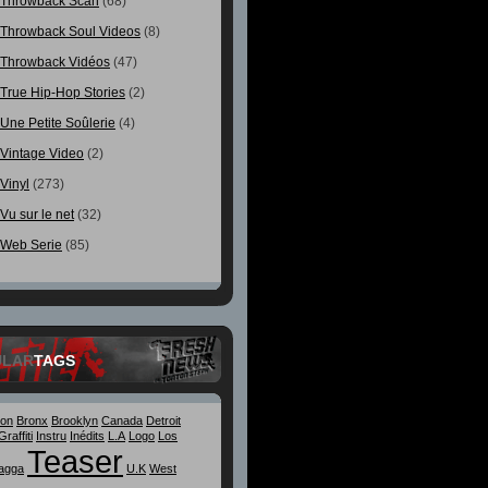
Throwback Scan
(68)
Throwback Soul Videos
(8)
Throwback Vidéos
(47)
True Hip-Hop Stories
(2)
Une Petite Soûlerie
(4)
Vintage Video
(2)
Vinyl
(273)
Vu sur le net
(32)
Web Serie
(85)
ULAR
TAGS
ton
Bronx
Brooklyn
Canada
Detroit
Graffiti
Instru
Inédits
L.A
Logo
Los
Teaser
agga
U.K
West