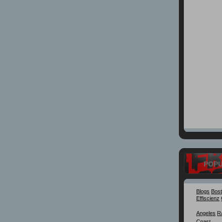
POP
Blogs
Bos
Effiscienz
Angeles
R
Coast