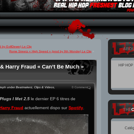
 by EvillDewer) Le Clip
ABO
Rome Streetz « High Speed » (prod by 9th Wonder) Le Clip
»
HIP HOP
& Harry Fraud « Can’t Be Much »
teph
under
Beatmakerz
,
Clips & Videos
,
0 Comment
Plugs I Met 2.5
le dernier EP 6 titres de
Harry Fraud
actuellement dispo sur
Spotify
.
THE
Catég