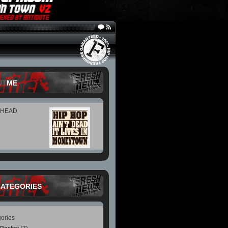
UT
ME
 HEAD
CATEGORIES
ories