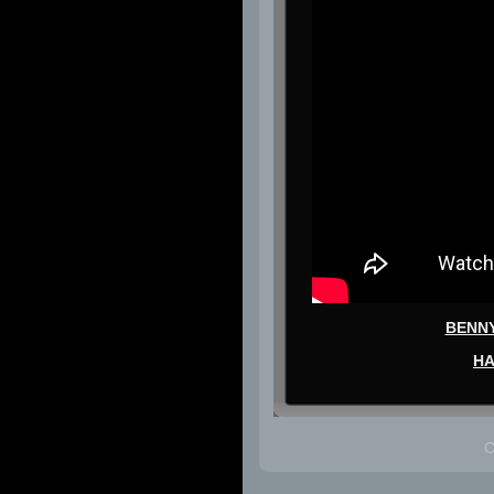
BENNY
HA
C