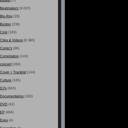
Basket
(7)
Beatmakerz
(9 037)
Blu-Ray
(28)
Boston
(238)
Ciné
(183)
Clips & Videos
(8 380)
Comic's
(96)
Compilation
(143)
concert
(266)
Cover + Tracklist
(144)
Culture
(165)
DJ's
(603)
Documentaires
(183)
DVD
(42)
EP
(484)
Expo
(4)