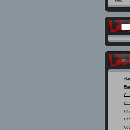
LIEN
Akr
Bla
Chi
Con
Gol
Gon
Goo