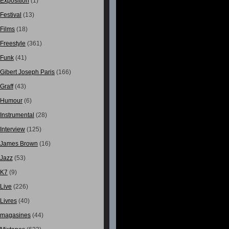
Exposition
(1)
Festival
(13)
Films
(18)
Freestyle
(361)
Funk
(41)
Gibert Joseph Paris
(166)
Graff
(43)
Humour
(6)
Instrumental
(28)
Interview
(125)
James Brown
(16)
Jazz
(53)
K7
(9)
Live
(226)
Livres
(40)
magasines
(44)