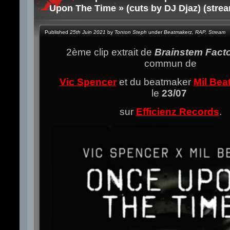
Upon The Time » (cuts by DJ Djaz) (stre
Published
25th Juin 2021
by
Tonton Steph
under
Beatmakerz
,
RAP
,
Stream
2ème clip extrait de
Brainstem Fact
commun de
Vic Spencer
et du beatmaker
Mil Bea
le
23/07
sur
Efficienz Records
.