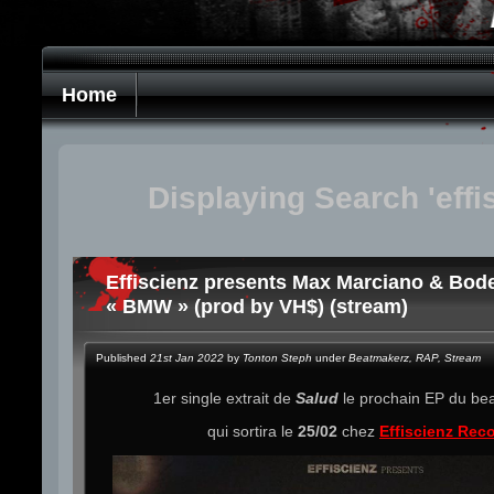
Home
Displaying Search 'effi
Effiscienz presents Max Marciano & Bod
« BMW » (prod by VH$) (stream)
Published
21st Jan 2022
by
Tonton Steph
under
Beatmakerz
,
RAP
,
Stream
1er single extrait de
Salud
le prochain EP du b
qui sortira le
25/02
chez
Effiscienz Rec