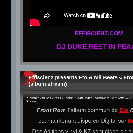
EFFISCIENZ.COM
DJ DUKE REST IN PEA
Effiscienz presents Eto & Mil Beats « Fr
(album stream)
Published
3rd Déc 2019
by
Tonton Steph
under
Beatmakerz
,
New-York
,
RAP
,
Stream
Front Row
, l’album commun de
Eto
est maintenant dispo en Digital sur
B
Des éditions vinyl & K7 sont dispo en