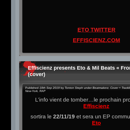
ETO TWITTER
EFFISCIENZ.COM
Effiscienz presents Eto & Mil Beats « Fr
(cover)
Published
18th Sep 2019
by
Tonton Steph
under
Beatmakerz
,
Cover + Trackli
New-York
,
RAP
L’info vient de tomber…le prochain pro
Effiscienz
sortira le
22/11/19
et sera un EP commu
Eto