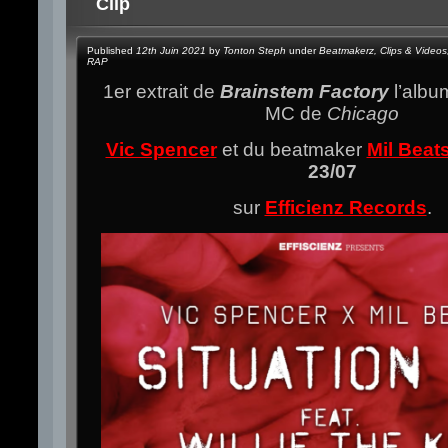
Clip
Published
12th Juin 2021
by
Tonton Steph
under
Beatmakerz
,
Clips & Videos
RAP
1er extrait de
Brainstem Factory
l’alb
MC de
Chicago
Vic Spencer
et du beatmaker
Mil Beat
23/07
sur
Efficienz Records
.