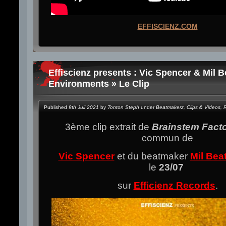
EFFISCIENZ.COM
Effiscienz presents : Vic Spencer & Mil 
Environments » Le Clip
Published
9th Juil 2021
by
Tonton Steph
under
Beatmakerz
,
Clips & Videos
,
3ème clip extrait de
Brainstem Fact
commun de
Vic Spencer
et du beatmaker
Mil Bea
le
23/07
sur
Efficienz Records
.