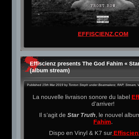
EFFISCIENZ.COM
Effiscienz presents The God Fahim « Star
(album stream)
Published
15th Mar 2019
by
Tonton Steph
under
Beatmakerz
,
RAP
,
Stream
,
V
La nouvelle livraison sonore du label
Ef
d’arriver!
Il s’agit de
Star Truth
, le nouvel alb
Fahim
.
Dispo en Vinyl & K7 sur
Effiscie