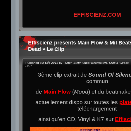
EFFISCIENZ.COM
Effiscienz presents Main Flow & Mil Beat
Dead » Le Clip
Published
8th Déc 2018
by
Tonton Steph
under
Beatmakerz
,
Clips & Videos
,
RAP
3ème clip extrait de
Sound Of Silen
commun
de
Main Flow
(
Mood
) et du beatmak
actuellement dispo sur toutes les
plat
téléchargement
ainsi qu’en CD, Vinyl & K7 sur
Effis