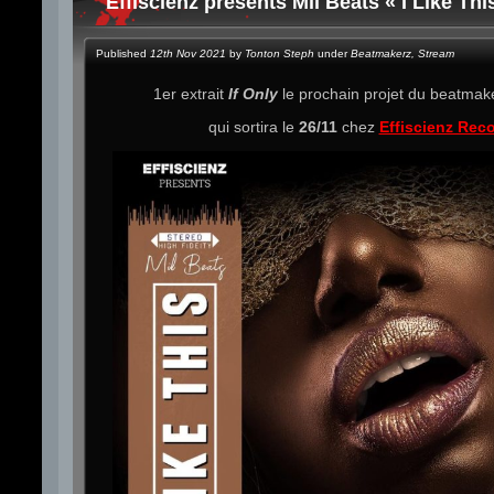
Effiscienz presents Mil Beats « I Like Thi
Published
12th Nov 2021
by
Tonton Steph
under
Beatmakerz
,
Stream
1er extrait
If Only
le prochain projet du beatma
qui sortira le
26/11
chez
Effiscienz Rec