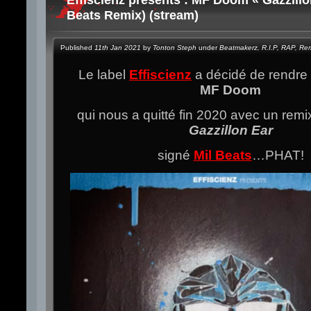
Beats Remix) (stream)
Published
11th Jan 2021
by
Tonton Steph
under
Beatmakerz
,
R.I.P
,
RAP
,
Rem
Le label
Effiscienz
a décidé de rendr
MF Doom
qui nous a quitté fin 2020 avec un remix
Gazzillon Ear
signé
Mil Beats
…PHAT!