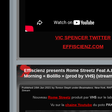
VIC SPENCER TWITTER
EFFISCIENZ.COM
Effiscienz presents Rome Streetz Feat A.
Morning « Bolillo » (prod by VH$) (stream
Published
16th Jan 2021
by
Tonton Steph
under
Beatmakerz
,
New-York
,
RAP
Stream
Nouveau
Rome Streetz
produit par
VH$
sur le la
Vu sur la
chaine Youtube
du poto
PA