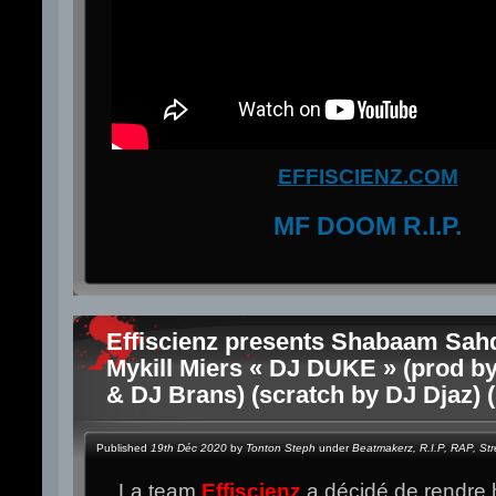
EFFISCIENZ.COM
MF DOOM R.I.P.
Effiscienz presents Shabaam Sah
Mykill Miers « DJ DUKE » (prod by
& DJ Brans) (scratch by DJ Djaz) 
Published
19th Déc 2020
by
Tonton Steph
under
Beatmakerz
,
R.I.P
,
RAP
,
St
La team
Effiscienz
a décidé de rendr