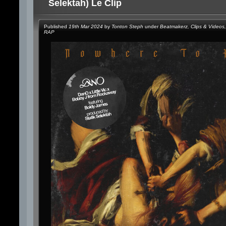
Selektah) Le Clip
Published
19th Mar 2024
by
Tonton Steph
under
Beatmakerz
,
Clips & Videos
,
RAP