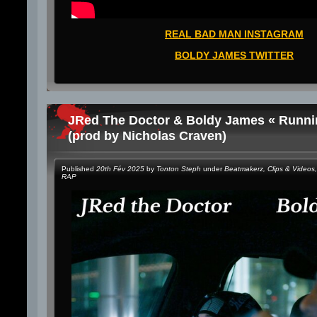
REAL BAD MAN INSTAGRAM
BOLDY JAMES TWITTER
JRed The Doctor & Boldy James « Runni
(prod by Nicholas Craven)
Published
20th Fév 2025
by
Tonton Steph
under
Beatmakerz
,
Clips & Videos
,
RAP