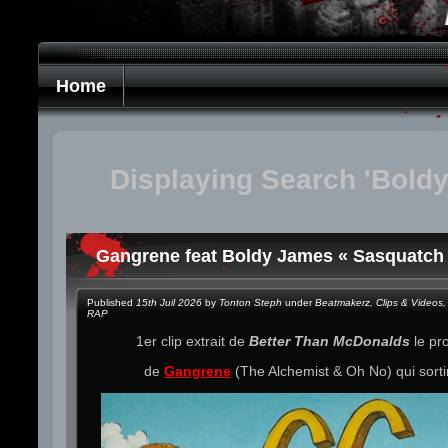
Home
Displaying Search 'Bold
Gangrene feat Boldy James « Sasquatch 
Published
15th Juil 2026
by
Tonton Steph
under
Beatmakerz
,
Clips & Videos
,
RAP
1er clip extrait de
Better Than McDonalds
le pr
de
Gangrene
(The Alchemist & Oh No) qui sorti