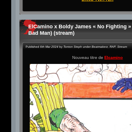
ElCamino x Boldy James « No Fighting » 
Bad Man) (stream)
Published
6th Mar 2024
by
Tonton Steph
under
Beatmakerz
,
RAP
,
Stream
Nouveau titre de
Elcamino