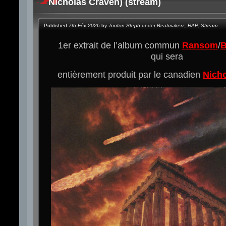
Nicholas Craven) (stream)
Published
7th Fév 2026
by
Tonton Steph
under
Beatmakerz
,
RAP
,
Stream
1er extrait de l’album commun
Ransom
/
B
qui sera
entièrement produit par le canadien
Nich