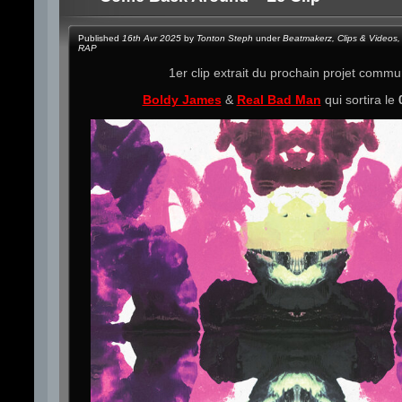
Published
16th Avr 2025
by
Tonton Steph
under
Beatmakerz
,
Clips & Videos
,
RAP
1er clip extrait du prochain projet comm
Boldy James
&
Real Bad Man
qui sortira le