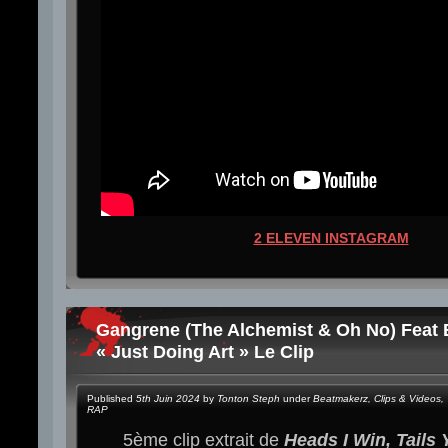
2 ELEVEN INSTAGRAM
Gangrene (The Alchemist & Oh No) Feat
« Just Doing Art » Le Clip
Published
5th Juin 2024
by
Tonton Steph
under
Beatmakerz
,
Clips & Videos
,
RAP
5ème clip extrait de
Heads I Win, Tails