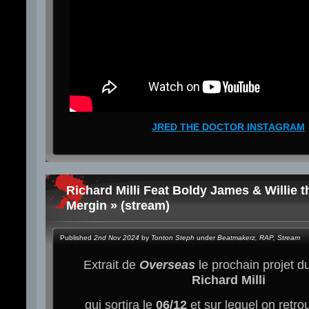
JRED THE DOCTOR INSTAGRAM
Richard Milli Feat Boldy James & Willie th
Mergin » (stream)
Published
2nd Nov 2024
by
Tonton Steph
under
Beatmakerz
,
RAP
,
Stream
Extrait de
Overseas
le prochain projet 
Richard Milli
qui sortira le
06/12
et sur lequel on retr