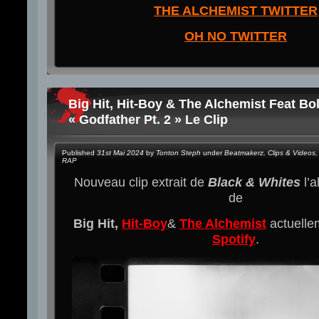
THE ALCHEMIST TWITTER
OH NO TWITTER
Big Hit, Hit-Boy & The Alchemist Feat B
« Godfather Pt. 2 » Le Clip
Published
31st Mai 2024
by
Tonton Steph
under
Beatmakerz
,
Clips & Videos
,
RAP
Nouveau clip extrait de
Black & Whites
l’
de
Big Hit,
Hit-Boy
&
The Alchemist
actuelle
Spotify
.