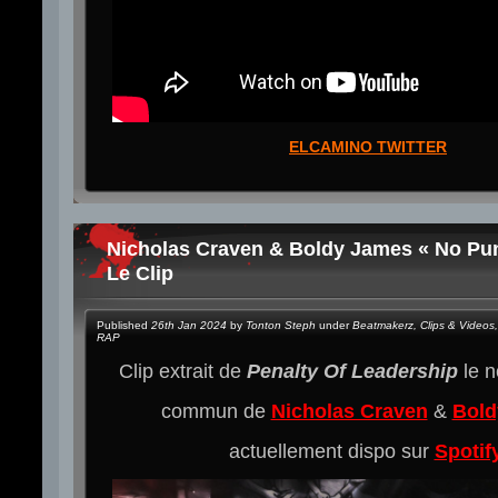
ELCAMINO TWITTER
Nicholas Craven & Boldy James « No Pun
Le Clip
Published
26th Jan 2024
by
Tonton Steph
under
Beatmakerz
,
Clips & Videos
,
RAP
Clip extrait de
Penalty Of Leadership
le 
commun de
Nicholas Craven
&
Bold
actuellement dispo sur
Spotif