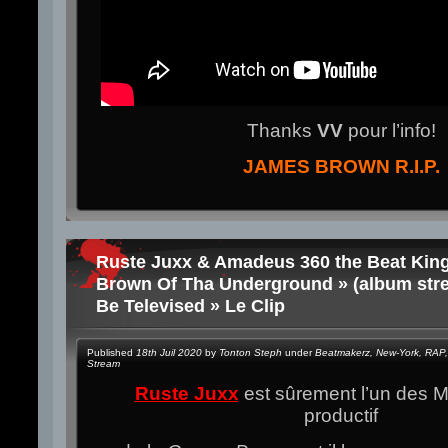
Thanks
VV
pour l’info!
JAMES BROWN R.I.P.
Ruste Juxx & Amadeus 360 the Beat Kin
Brown Of Tha Underground » (album stre
Be Televised » Le Clip
Published
18th Juil 2020
by
Tonton Steph
under
Beatmakerz
,
New-York
,
RAP
,
Stream
Ruste Juxx
est sûrement l’un des M
productif