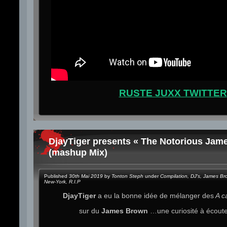
RUSTE JUXX TWITTER
DjayTiger presents « The Notorious Jam
(mashup Mix)
Published
30th Mai 2019
by
Tonton Steph
under
Compilation
,
DJ's
,
James Br
New-York
,
R.I.P
DjayTiger
a eu la bonne idée de mélanger des
A c
sur du
James Brown
…une curiosité à écoute