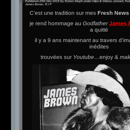
Published
25th Déc 2015
by
Tonton Steph
under
Clips & Videos
,
concert
,
Fu
James Brown
,
R.I.P
C’est une tradition sur mes
Fresh New
je rend hommage au
Godfather
James 
a quitté
il y a 9 ans maintenant au travers d’i
inédites
trouvées sur
Youtube
…enjoy &
mak