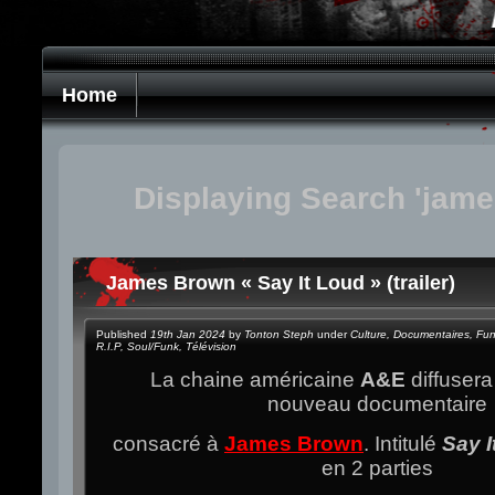
Home
Displaying Search 'jame
James Brown « Say It Loud » (trailer)
Published
19th Jan 2024
by
Tonton Steph
under
Culture
,
Documentaires
,
Fu
R.I.P
,
Soul/Funk
,
Télévision
La chaine américaine
A&E
diffusera
nouveau documentaire
consacré à
James Brown
. Intitulé
Say I
en 2 parties