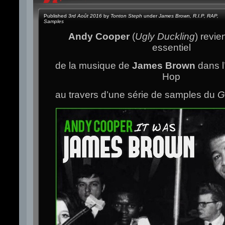
Published
3rd Août 2016
by
Tonton Steph
under
James Brown
,
R.I.P
,
RAP
,
Samples
Andy Cooper
(
Ugly Duckling
) revie
essentiel
de la musique de
James Brown
dans l’
Hop
au travers d’une série de samples du
G