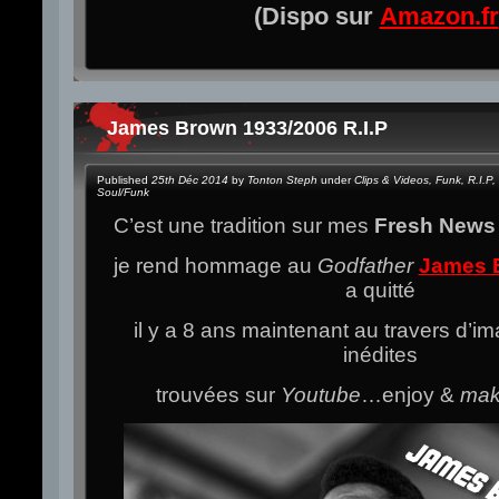
(Dispo sur
Amazon.fr
James Brown 1933/2006 R.I.P
Published
25th Déc 2014
by
Tonton Steph
under
Clips & Videos
,
Funk
,
R.I.P
,
Soul/Funk
C’est une tradition sur mes
Fresh New
je rend hommage au
Godfather
James 
a quitté
il y a 8 ans maintenant au travers d’i
inédites
trouvées sur
Youtube
…enjoy &
mak