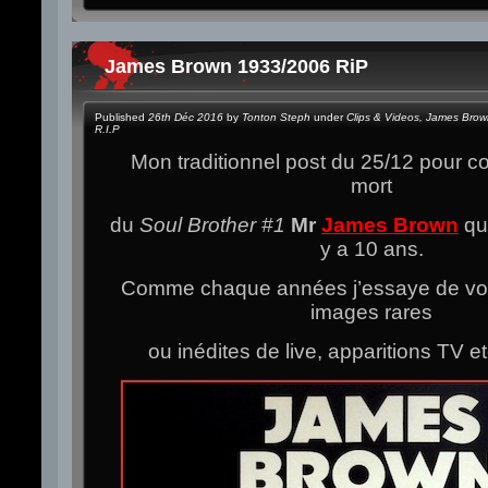
James Brown 1933/2006 RiP
Published
26th Déc 2016
by
Tonton Steph
under
Clips & Videos
,
James Brow
R.I.P
Mon traditionnel post du 25/12 pour 
mort
du
Soul Brother #1
Mr
James Brown
qui
y a 10 ans.
Comme chaque années j’essaye de vou
images rares
ou inédites de live, apparitions TV