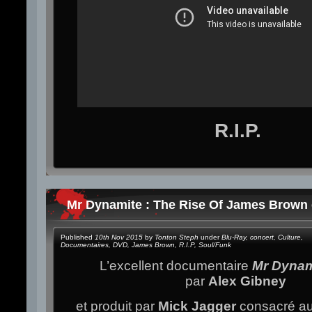
R.I.P.
Mr Dynamite : The Rise Of James Brown 
Published
10th Nov 2015
by
Tonton Steph
under
Blu-Ray
,
concert
,
Culture
,
Documentaires
,
DVD
,
James Brown
,
R.I.P
,
Soul/Funk
L’excellent documentaire
Mr Dyna
par
Alex Gibney
et produit par
Mick Jagger
consacré a