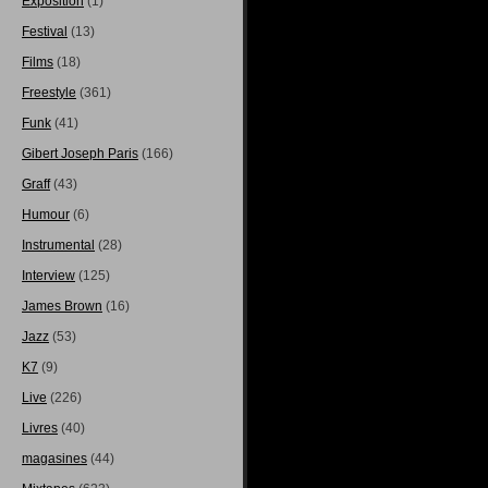
Exposition
(1)
Festival
(13)
Films
(18)
Freestyle
(361)
Funk
(41)
Gibert Joseph Paris
(166)
Graff
(43)
Humour
(6)
Instrumental
(28)
Interview
(125)
James Brown
(16)
Jazz
(53)
K7
(9)
Live
(226)
Livres
(40)
magasines
(44)