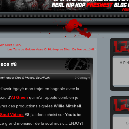
With Skizz » MP3
A
Les 7ans de Golden Years Of Hip-Hop au Divan Du Monde…J-6!
»
HIP 
deos #8
teph
under
Clips & Videos
,
Soul/Funk
,
0 Comment
d’avoir égayé mon trajet en bagnole avec la
eau d’
Al Green
qui m’a rappelé combien je
T
cuivres des productions signées
Willie Mitchell
.
Soul Videos
#8
j’ai donc choisi sur
Youtube
e ce grand monsieur de la soul music…ENJOY!
C