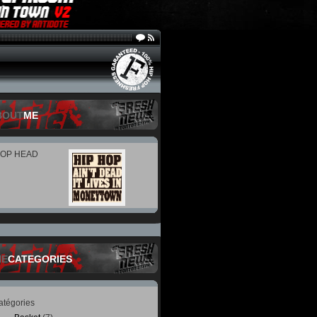
BOUT
ME
HOP HEAD
HE
CATEGORIES
atégories