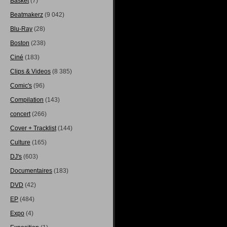
Basket
(7)
Beatmakerz
(9 042)
Blu-Ray
(28)
Boston
(238)
Ciné
(183)
Clips & Videos
(8 385)
Comic's
(96)
Compilation
(143)
concert
(266)
Cover + Tracklist
(144)
Culture
(165)
DJ's
(603)
Documentaires
(183)
DVD
(42)
EP
(484)
Expo
(4)