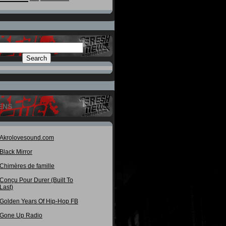
ENS
Akrolovesound.com
Black Mirror
Chimères de famille
Conçu Pour Durer (Built To
Last)
Golden Years Of Hip-Hop FB
Gone Up Radio