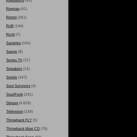
Rééditions
(93)
Reggae
(41)
Remix
(261)
RnB
(144)
Rock
(7)
Samples
(164)
Sappe
(9)
Series TV
(37)
Sneakers
(13)
Soirée
(197)
Soul Survivors
(4)
Soul/Funk
(241)
Stream
(4 828)
Télévision
(158)
Throwback FLY
(5)
Throwback Maxi CD
(70)