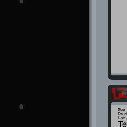
P
Blogs
Detroit
Logo
Te