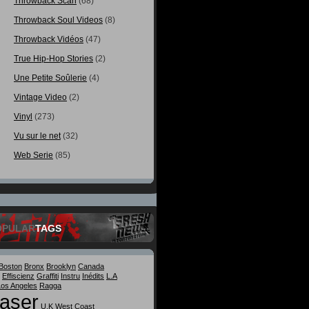
Throwback Scan
(68)
Throwback Soul Videos
(8)
Throwback Vidéos
(47)
True Hip-Hop Stories
(2)
Une Petite Soûlerie
(4)
Vintage Video
(2)
Vinyl
(273)
Vu sur le net
(32)
Web Serie
(85)
OPULAR
TAGS
Boston
Bronx
Brooklyn
Canada
Effiscienz
Graffiti
Instru
Inédits
L.A
Los Angeles
Ragga
aser
U.K
West Coast