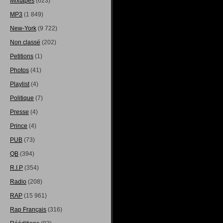
Mixtapes
(623)
MP3
(1 849)
New-York
(9 722)
Non classé
(202)
Petitions
(1)
Photos
(41)
Playlist
(4)
Politique
(7)
Presse
(4)
Prince
(4)
PUB
(73)
QB
(394)
R.I.P
(354)
Radio
(208)
RAP
(15 961)
Rap Français
(316)