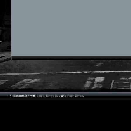
In collaboration with
Bingo
,
Bingo Day
and
Posh Bingo
.