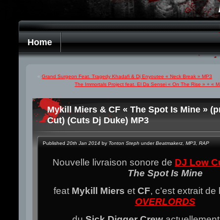
Home
«
Grand Surgeon Feat. Tragedy Khadafi & Dj Enyoutee « Neck Break » MP3
The Immortals Project feat. El Da Sensei « On The Rise » + « 
Mykill Miers & CF « The Spot Is Mine » (
Cut) (Cuts Dj Duke) MP3
Published
20th Jan 2014
by
Tonton Steph
under
Beatmakerz
,
MP3
,
RAP
Nouvelle livraison sonore de
DJ Low C
The Spot Is Mine
feat
Mykill Miers
et
CF
, c’est extrait de
OVERLORDS
du
Sick Digger Crew
actuellement