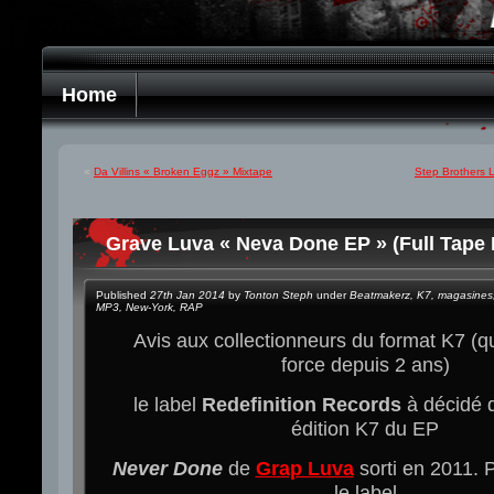
Home
«
Da Villins « Broken Eggz » Mixtape
Step Brothers 
Grave Luva « Neva Done EP » (Full Tape
Published
27th Jan 2014
by
Tonton Steph
under
Beatmakerz
,
K7
,
magasines
MP3
,
New-York
,
RAP
Avis aux collectionneurs du format K7 (qu
force depuis 2 ans)
le label
Redefinition Records
à décidé d
édition K7 du EP
Never Done
de
Grap Luva
sorti en 2011. 
le label