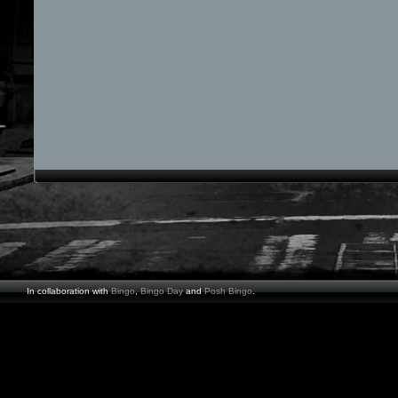
In collaboration with
Bingo
,
Bingo Day
and
Posh Bingo
.