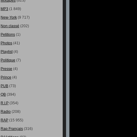
Mixtapes
(623)
MP3
(1 849)
New-York
(9 717)
Non classé
(202)
Petitions
(1)
Photos
(41)
Playlist
(4)
Politique
(7)
Presse
(4)
Prince
(4)
PUB
(73)
QB
(394)
R.I.P
(354)
Radio
(208)
RAP
(15 955)
Rap Français
(316)