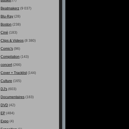
Basket
(7)
Beatmakerz
(9 037)
Blu-Ray
(28)
Boston
(238)
Ciné
(183)
Clips & Videos
(8 380)
Comic's
(96)
Compilation
(143)
concert
(266)
Cover + Tracklist
(144)
Culture
(165)
DJ's
(603)
Documentaires
(183)
DVD
(42)
EP
(484)
Expo
(4)