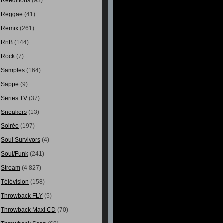
Rééditions
(93)
Reggae
(41)
Remix
(261)
RnB
(144)
Rock
(7)
Samples
(164)
Sappe
(9)
Series TV
(37)
Sneakers
(13)
Soirée
(197)
Soul Survivors
(4)
Soul/Funk
(241)
Stream
(4 827)
Télévision
(158)
Throwback FLY
(5)
Throwback Maxi CD
(70)