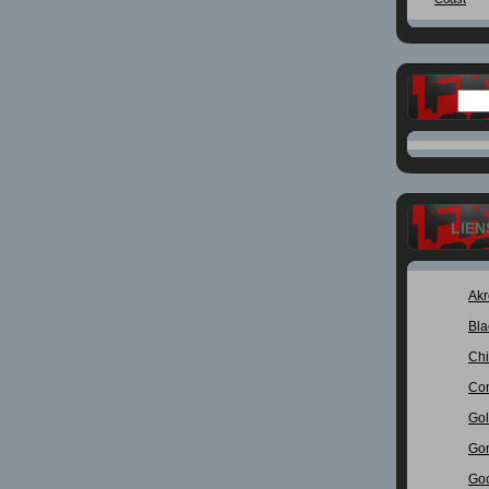
LIEN
Ak
Bla
Chi
Con
Gol
Go
Go