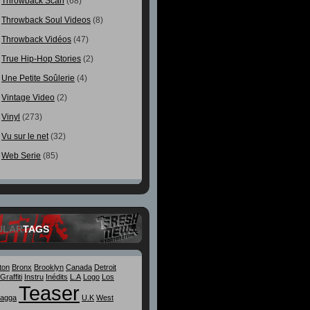
Throwback Scan
(68)
Throwback Soul Videos
(8)
Throwback Vidéos
(47)
True Hip-Hop Stories
(2)
Une Petite Soûlerie
(4)
Vintage Video
(2)
Vinyl
(273)
Vu sur le net
(32)
Web Serie
(85)
ULAR
TAGS
ton
Bronx
Brooklyn
Canada
Detroit
Graffiti
Instru
Inédits
L.A
Logo
Los
Teaser
agga
U.K
West