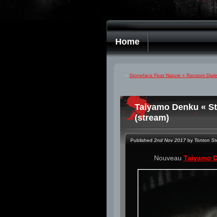
Home
«
Stoneface Feat Nature « Ransom Dialec
Taiyamo Denku « St
(stream)
Published
2nd Nov 2017
by
Tonton S
Nouveau
Taiyamo 