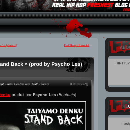
t » (stream)
Get Busy Show #7
»
ABO
and Back » (prod by Psycho Les)
HIP HO
teph
under
Beatmakerz
,
RAP
,
Stream
0 Comment
Denku
produit par
Psycho Les
(
Beatnuts
)
THE
Caté