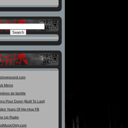
S
rolovesound.com
ck Mirror
mères de famille
çu Pour Durer (Built To Last)
den Years Of Hip-Hop FB
ne Up Radio
odMusicOnly.com