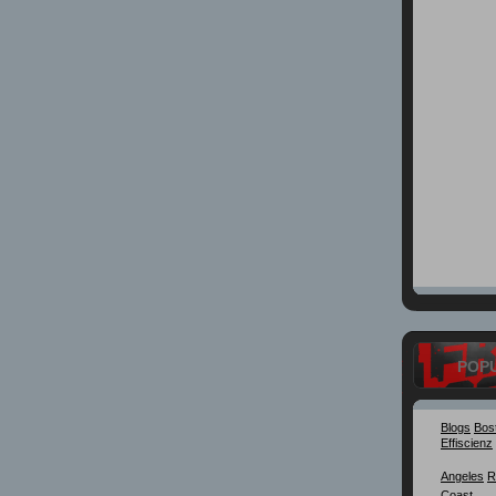
POP
Blogs
Bos
Effiscienz
Angeles
R
Coast