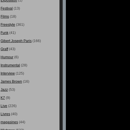
Exposition
(1)
Festival
(13)
Films
(18)
Freestyle
(361)
Funk
(41)
Gibert Joseph Paris
(166)
Graff
(43)
Humour
(6)
Instrumental
(28)
Interview
(125)
James Brown
(16)
Jazz
(53)
K7
(9)
Live
(226)
Livres
(40)
magasines
(44)