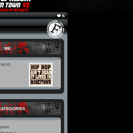
UT
ME
P HEAD
CATEGORIES
gories