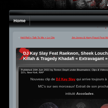
Home
«
Hell Rell « Talk To Me » Le Clip
Jim Jones & Harry Fraud Feat Ma
DJ Kay Slay Feat Raekwon, Sheek Louch
Killah & Tragedy Khadafi « Extravagant »
Published
16th Juin 2021
by
Tonton Steph
under
Beatmakerz
,
Clips & Videos
DJ's
,
New-York
,
RAP
Nouveau clip de
DJ Kay Slay
qui arrive toujours à
MC’s sur ses morceaux! Extrait de son proch
intitulé
Accolades
.