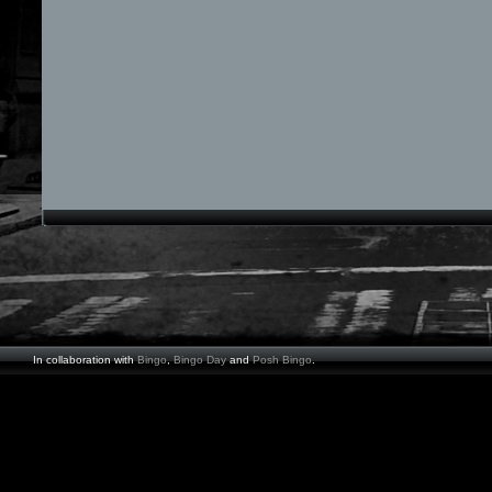
In collaboration with
Bingo
,
Bingo Day
and
Posh Bingo
.