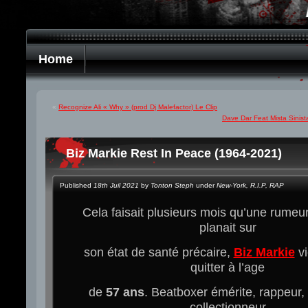
Home
«
Recognize Ali « Why » (prod Dj Malefactor) Le Clip
Dave Dar Feat Mista Sinist
Biz Markie Rest In Peace (1964-2021)
Published
18th Juil 2021
by
Tonton Steph
under
New-York
,
R.I.P
,
RAP
Cela faisait plusieurs mois qu’une rumeur
planait sur
son état de santé précaire,
Biz Markie
vi
quitter à l’age
de
57 ans
. Beatboxer émérite, rappeur, 
collectionneur