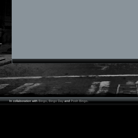
In collaboration with
Bingo
,
Bingo Day
and
Posh Bingo
.