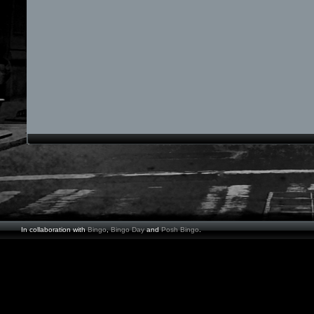
In collaboration with
Bingo
,
Bingo Day
and
Posh Bingo
.