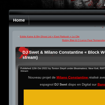
Home
«
Eddie Kaine & Big Ghost Ltd « East Flatbush » Le Clip
Robby Blair & C-Lance Feat Termanolog
DJ Swet & Milano Constantine « Block W
stream)
Published
12th Oct 2021
by
Tonton Steph
under
Beatmakerz
,
New-York
,
RAP
Stream
Nouveau projet de
Milano Constantine
réalisé av
espagnol
DJ Swet
dispo en Digital sur
Ban