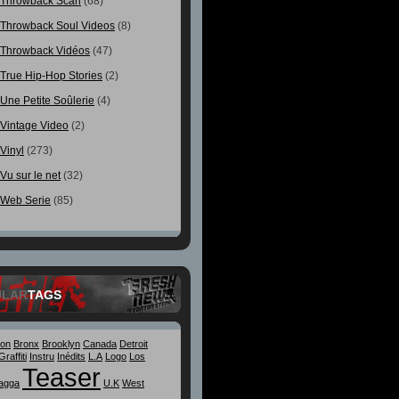
Throwback Scan
(68)
Throwback Soul Videos
(8)
Throwback Vidéos
(47)
True Hip-Hop Stories
(2)
Une Petite Soûlerie
(4)
Vintage Video
(2)
Vinyl
(273)
Vu sur le net
(32)
Web Serie
(85)
ULAR
TAGS
ton
Bronx
Brooklyn
Canada
Detroit
Graffiti
Instru
Inédits
L.A
Logo
Los
Teaser
agga
U.K
West