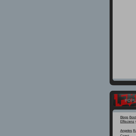
POP
Blogs
Bos
Effiscienz
Angeles
R
Coast