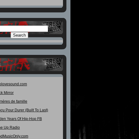
S
olovesound.com
ck Mirror
mères de famille
çu Pour Durer (Built To Last)
den Years Of Hip-Hop FB
e Up Radio
dMusicOnly.com