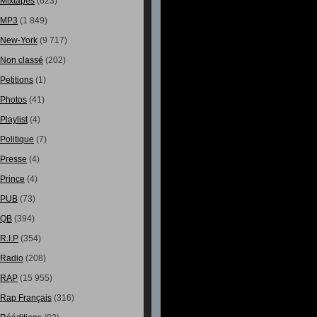
Mixtapes
(623)
MP3
(1 849)
New-York
(9 717)
Non classé
(202)
Petitions
(1)
Photos
(41)
Playlist
(4)
Politique
(7)
Presse
(4)
Prince
(4)
PUB
(73)
QB
(394)
R.I.P
(354)
Radio
(208)
RAP
(15 955)
Rap Français
(316)