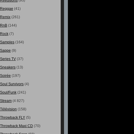
Rééditions
(93)
Reggae
(41)
Remix
(261)
RnB
(144)
Rock
(7)
Samples
(164)
Sappe
(9)
Series TV
(37)
Sneakers
(13)
Soirée
(197)
Soul Survivors
(4)
Soul/Funk
(241)
Stream
(4 827)
Télévision
(158)
Throwback FLY
(5)
Throwback Maxi CD
(70)