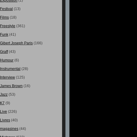
Exposition
(1)
Festival
(13)
Films
(18)
Freestyle
(361)
Funk
(41)
Gibert Joseph Paris
(166)
Graff
(43)
Humour
(6)
Instrumental
(28)
Interview
(125)
James Brown
(16)
Jazz
(53)
K7
(9)
Live
(226)
Livres
(40)
magasines
(44)