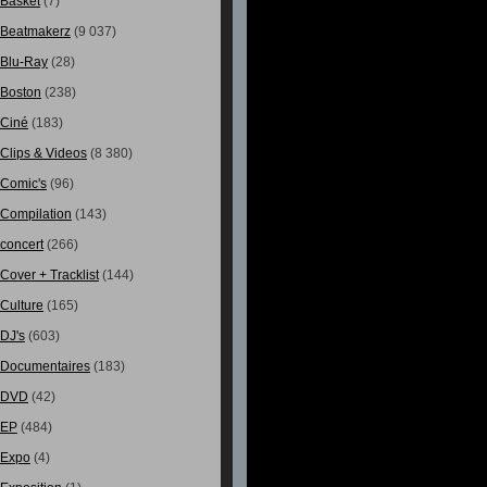
Basket
(7)
Beatmakerz
(9 037)
Blu-Ray
(28)
Boston
(238)
Ciné
(183)
Clips & Videos
(8 380)
Comic's
(96)
Compilation
(143)
concert
(266)
Cover + Tracklist
(144)
Culture
(165)
DJ's
(603)
Documentaires
(183)
DVD
(42)
EP
(484)
Expo
(4)