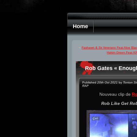
Home
«
Fashawn & Sir Veterano Feat Aloe Blac
Hakim Green Feat KR
Rob Gates « Enough
Published
20th Oct 2021
by
Tonton S
RAP
Nouveau clip de
Ro
Rob Like Get Ro