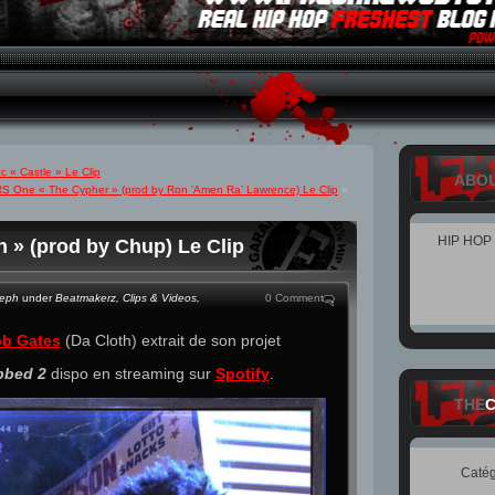
c « Castle » Le Clip
ABO
S One « The Cypher » (prod by Ron ‘Amen Ra’ Lawrence) Le Clip
»
HIP HOP
 » (prod by Chup) Le Clip
teph
under
Beatmakerz
,
Clips & Videos
,
0 Comment
b Gates
(Da Cloth) extrait de son projet
bbed 2
dispo en streaming sur
Spotify
.
THE
Catég