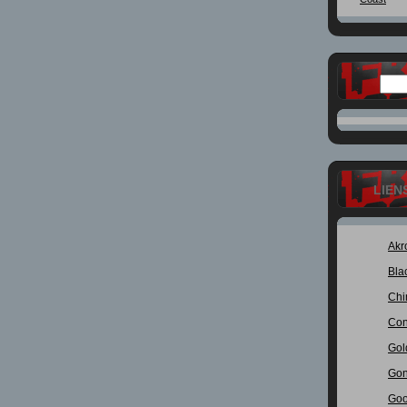
LIEN
Akr
Bla
Chi
Con
Gol
Gon
Goo