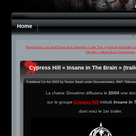
Home
«
Planet Asia x DJ Jay-Ef Feat JoJo Simmons « Like This » (prod by Buckwild) Le
Die-Rek « Wheel Back Come Again »
Cypress Hill « Insane In The Brain » (trail
Published
1st Avr 2022
by
Tonton Steph
under
Documentaires
,
RAP
,
Télévisi
La chaine
Showtime
diffusera le
20/04
une doc
sur le groupe
Cypress Hill
intitulé
Insane In 
dont voici le 1er trailer.