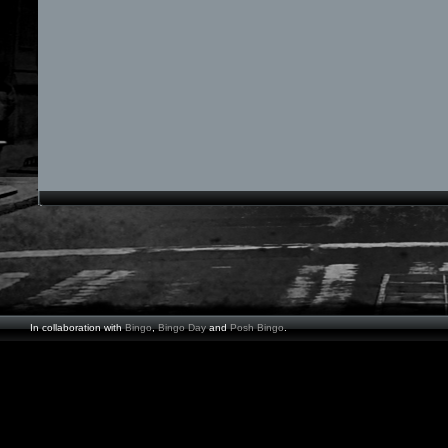
In collaboration with
Bingo
,
Bingo Day
and
Posh Bingo
.