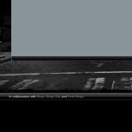
In collaboration with
Bingo
,
Bingo Day
and
Posh Bingo
.