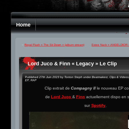
Home
«
Royal Flush « The Sit Down » (album stream)
Estee Nack « ANGELDIOR » (
Lord Juco & Finn « Legacy » Le Clip
Published
27th Juin 2023
by
Tonton Steph
under
Beatmakerz
,
Clips & Videos
EP
,
RAP
Clip extrait de
Compagny II
le nouveau EP c
de
Lord Juco
&
Finn
actuellement dispo en 
sur
Spotify
.