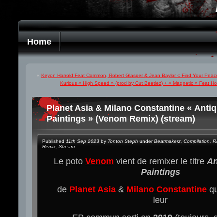
Home
«
Keyon Harrold Feat Common, Robert Glasper & Jean Baylor « Find Your Peace
Kurious « High Speed » (prod by Cut Beetlez) + « Magnetic » Feat 
Planet Asia & Milano Constantine « Antiq
Paintings » (Venom Remix) (stream)
Published
11th Sep 2023
by
Tonton Steph
under
Beatmakerz
,
Compilation
,
R
Remix
,
Stream
Le poto
Venom
vient de remixer le titre
An
Paintings
de
Planet Asia
&
Milano Constantine
qu
leur