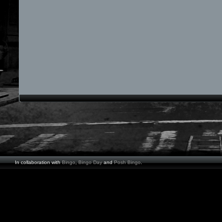
In collaboration with
Bingo
,
Bingo Day
and
Posh Bingo
.