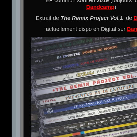
EP commun sorti en
2019
(toujours d
Bandcamp
)
Extrait de
The Remix Project Vol​.​1
de
D
actuellement dispo en Digital sur
Ba