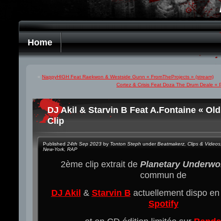
Home
«
NappyHIGH Feat Raekwon & Westside Gunn « FromTheProjects » (stream)
Cortez & Crisis Feat Doza The Drum Deale « P
DJ Akil & Starvin B Feat A.Fontaine « Ol
Clip
Published
24th Sep 2023
by
Tonton Steph
under
Beatmakerz
,
Clips & Videos
New-York
,
RAP
2ème clip extrait de
Planetary Underwo
commun de
DJ Akil
&
Starvin B
actuellement dispo en
Spotify