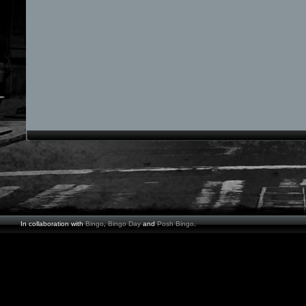
In collaboration with
Bingo
,
Bingo Day
and
Posh Bingo
.