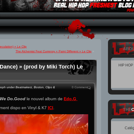
culation) » Le Clip
ABO
The Alchemist Feat Currensy « Paint Different » Le Clip
»
HIP HOP
Dance) » (prod by Miki Torch) Le
teph
under
Beatmakerz
,
Boston
,
Clips &
0 Comment
We Do.Good
le nouvel album de
Edo.G
ement dispo en Vinyl & K7
ICI
.
THE
Catég