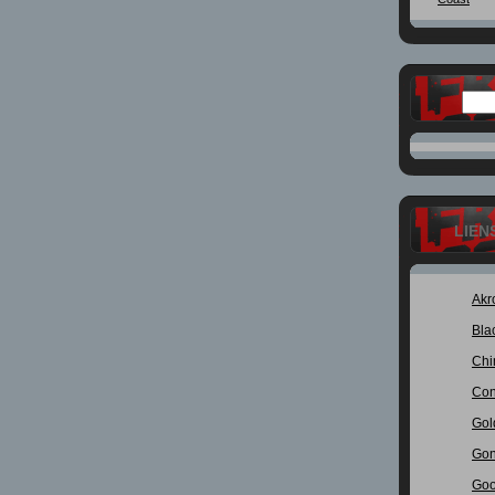
LIEN
Akr
Bla
Chi
Con
Gol
Gon
Goo