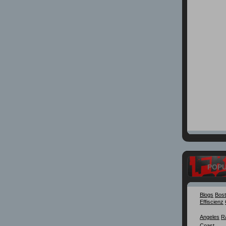
POP
Blogs
Bos
Effiscienz
Angeles
R
Coast