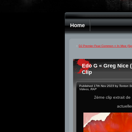
Home
«
DJ Premier Feat Common « In Moe (Spe
Edo G « Greg Nice (
Clip
Published
17th Nov 2023
by
Tonton S
Videos
,
RAP
2ème clip extrait de
actuell