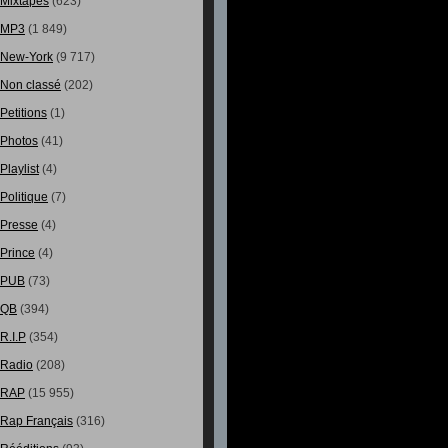
Mixtapes
(623)
MP3
(1 849)
New-York
(9 717)
Non classé
(202)
Petitions
(1)
Photos
(41)
Playlist
(4)
Politique
(7)
Presse
(4)
Prince
(4)
PUB
(73)
QB
(394)
R.I.P
(354)
Radio
(208)
RAP
(15 955)
Rap Français
(316)