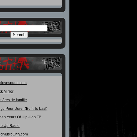
S
olovesound.com
ck Mirror
mères de famille
çu Pour Durer (Built To Last)
den Years Of Hip-Hop FB
e Up Radio
dMusicOnly.com