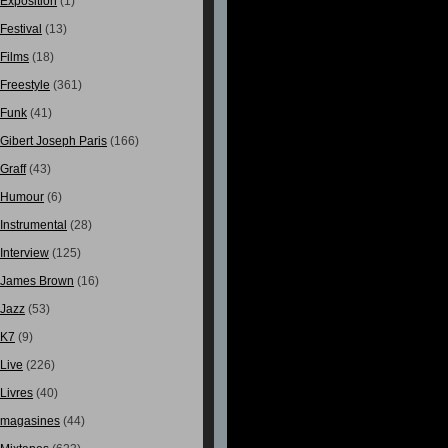
Exposition
(1)
Festival
(13)
Films
(18)
Freestyle
(361)
Funk
(41)
Gibert Joseph Paris
(166)
Graff
(43)
Humour
(6)
Instrumental
(28)
Interview
(125)
James Brown
(16)
Jazz
(53)
K7
(9)
Live
(226)
Livres
(40)
magasines
(44)