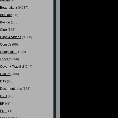
Basket
(7)
Beatmakerz
(9 037)
Blu-Ray
(28)
Boston
(238)
Ciné
(183)
Clips & Videos
(8 380)
Comic's
(96)
Compilation
(143)
concert
(266)
Cover + Tracklist
(144)
Culture
(165)
DJ's
(603)
Documentaires
(183)
DVD
(42)
EP
(484)
Expo
(4)