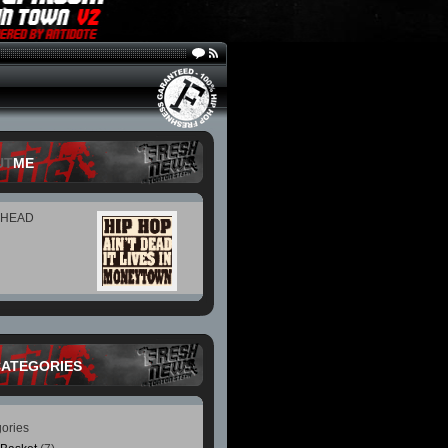
UT
ME
 HEAD
CATEGORIES
ories