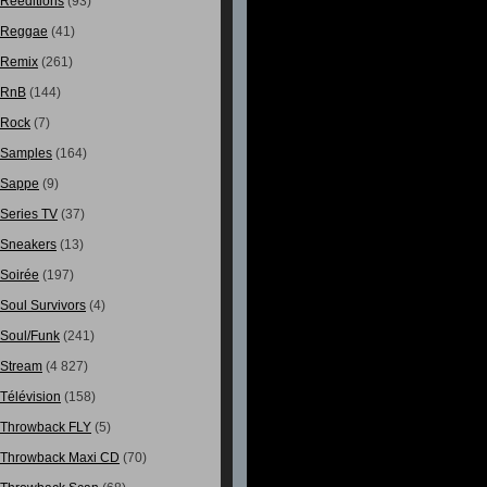
Rééditions
(93)
Reggae
(41)
Remix
(261)
RnB
(144)
Rock
(7)
Samples
(164)
Sappe
(9)
Series TV
(37)
Sneakers
(13)
Soirée
(197)
Soul Survivors
(4)
Soul/Funk
(241)
Stream
(4 827)
Télévision
(158)
Throwback FLY
(5)
Throwback Maxi CD
(70)