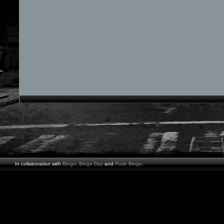
In collaboration with
Bingo
,
Bingo Day
and
Posh Bingo
.