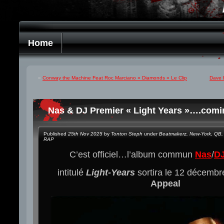
Home
«
Conway the Machine Feat Roc Marciano « Diamonds » Le Clip
Dave 
Nas & DJ Premier « Light Years »….comi
Published
25th Nov 2025
by
Tonton Steph
under
Beatmakerz
,
New-York
,
QB
,
RAP
C’est officiel…l’album commun
Nas
/
D
intitulé
Light-Years
sortira le 12 décemb
Appeal